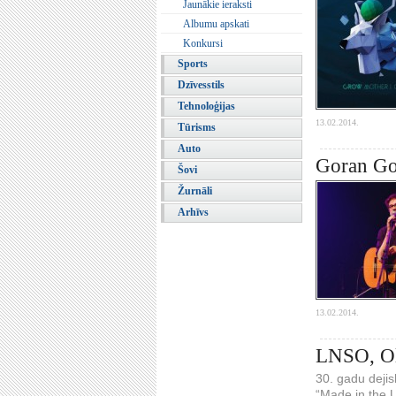
Jaunākie ieraksti
Albumu apskati
Konkursi
Sports
Dzīvesstils
Tehnoloģijas
13.02.2014.
Tūrisms
Auto
Goran Gor
Šovi
Žurnāli
Arhīvs
13.02.2014.
LNSO, Ola
30. gadu dejis
“Made in the U