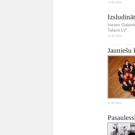
13.02.2014.
Izsludinā
Ineses Galante
Talanti.LV”.
12.02.2014.
Jauniešu 
12.02.2014.
Pasauless