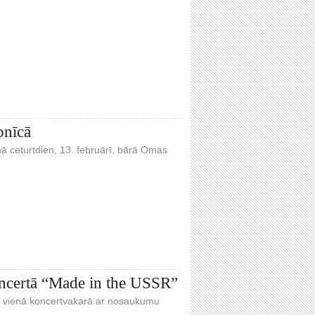
bnīcā
ā ceturtdien, 13. februārī, bārā Omas
oncertā “Made in the USSR”
ss vienā koncertvakarā ar nosaukumu