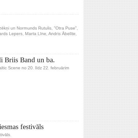
dzēkņi un Normunds Rutulis, "Otra Puse",
ards Lepers, Marta Līne, Andris Ābelīte,
li Briis Band un ba.
ltic Scene no 20. līdz 22. februārim
iesmas festivāls
ivāls.