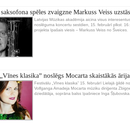
 saksofona spēles zvaigzne Markuss Veiss uzstās
Latvijas Mūzikas akadēmija aicina visus interesentu
noslēguma koncertu sestdien, 15. februārī plkst. 16.
projekta īpašais viesis – Markuss Veiss no Šveices.
 „Vīnes klasika” noslēgs Mocarta skaistākās ārija
Festivālu „Vīnes klasika” 15. februārī Lielajā ģildē n
Volfganga Amadeja Mocarta mūziku diriģenta Zbigņev
dziedātāja, soprāna balss īpašniece Inga Šļubovska