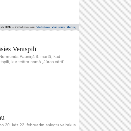
sts 2026.
» Vārdadienas svin:
Vladislava, Vladislavs, Mudīte
;
ies Ventspilī
s Normunds Pauniņš 8. martā, kad
spilī, kur teātra namā „Jūras vārti”
mu
 20. līdz 22. februārim sniegtu vairākus