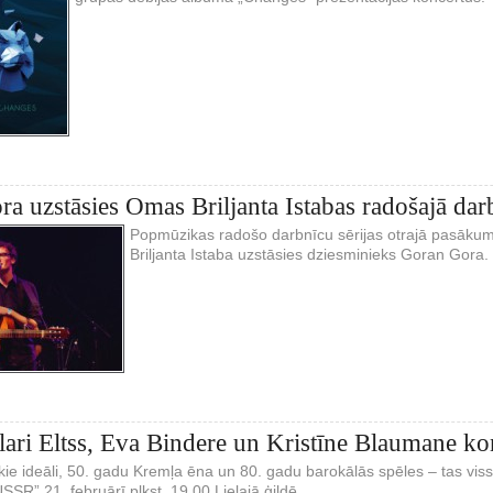
a uzstāsies Omas Briljanta Istabas radošajā dar
Popmūzikas radošo darbnīcu sērijas otrajā pasākum
Briljanta Istaba uzstāsies dziesminieks Goran Gora.
ri Eltss, Eva Bindere un Kristīne Blaumane k
kie ideāli, 50. gadu Kremļa ēna un 80. gadu barokālās spēles – tas vi
SSR” 21. februārī plkst. 19.00 Lielajā ģildē.