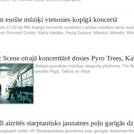
n esošie mūziķi vienosies kopīgā koncertā
lkst.12.00 t/p Alfa kopīgā koncertā uzstāsies Latvijas mūzikas skolu au
Ivo Grīsniņš Grīslis, Kārlis Kazāks, Paula Dukure, Mārtiņš Jātnieks, Rih
c Scene otrajā koncerttūrē dosies Pyro Trees, Ka
Baltijas jaunākās mūzikas eksporta platforma The Ba
piestās Rīgā, Tallinā un Viļņā
 aizritēs starptautisks jaunatnes poļu garīgās dz
augavpilī notiks VII Starptautiskais jaunatnes poļu garīgās dziesmas fest