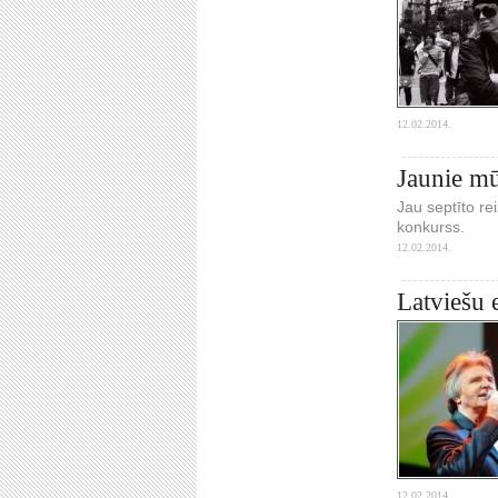
12.02.2014.
Jaunie mū
Jau septīto re
konkurss.
12.02.2014.
Latviešu 
12.02.2014.