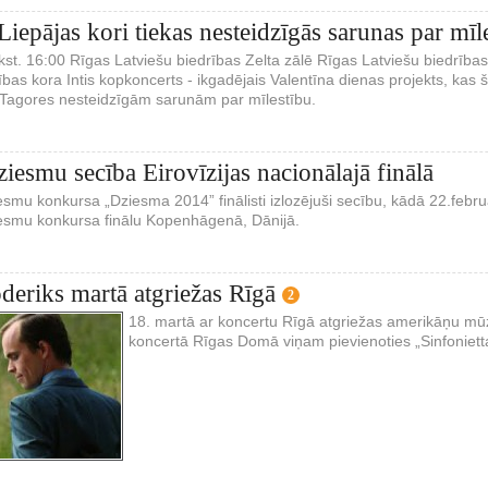
Liepājas kori tiekas nesteidzīgās sarunas par mīl
lkst. 16:00 Rīgas Latviešu biedrības Zelta zālē Rīgas Latviešu biedrī
ības kora Intis kopkoncerts - ikgadējais Valentīna dienas projekts, kas 
Tagores nesteidzīgām sarunām par mīlestību.
iesmu secība Eirovīzijas nacionālajā finālā
iesmu konkursa „Dziesma 2014” finālisti izlozējuši secību, kādā 22.februā
ziesmu konkursa finālu Kopenhāgenā, Dānijā.
oderiks martā atgriežas Rīgā
2
18. martā ar koncertu Rīgā atgriežas amerikāņu mūz
koncertā Rīgas Domā viņam pievienoties „Sinfonietta