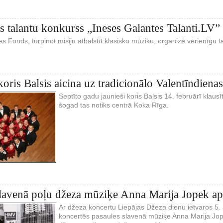
ts talantu konkurss „Ineses Galantes Talanti.LV”
s Fonds, turpinot misiju atbalstīt klasisko mūziku, organizē vērienīgu 
koris Balsis aicina uz tradicionālo Valentīndiena
Septīto gadu jaunieši koris Balsis 14. februārī klausī
šogad tas notiks centrā Koka Rīga.
lavenā poļu džeza mūziķe Anna Marija Jopek aprī
Ar džeza koncertu Liepājas Džeza dienu ietvaros 5. a
koncertēs pasaules slavenā mūziķe Anna Marija Jopek