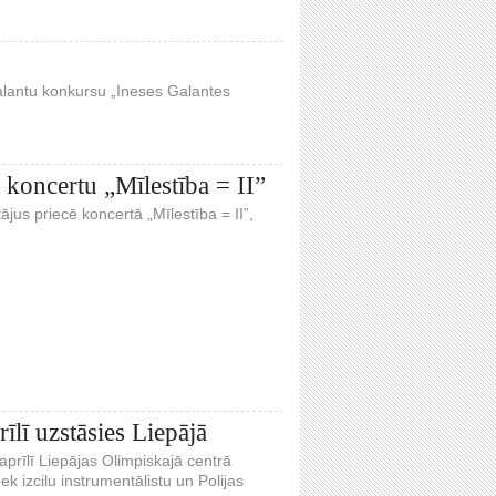
talantu konkursu „Ineses Galantes
s koncertu „Mīlestība = II”
tājus priecē koncertā „Mīlestība = II”,
lī uzstāsies Liepājā
prīlī Liepājas Olimpiskajā centrā
 izcilu instrumentālistu un Polijas