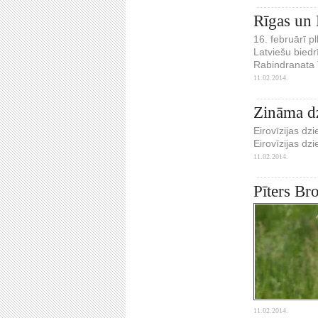
Rīgas un 
16. februārī p
Latviešu biedr
Rabindranata 
11.02.2014.
Zināma dz
Eirovīzijas dz
Eirovīzijas d
11.02.2014.
Pīters Br
11.02.2014.