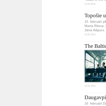
13.02.2014.
Topošie u
15. februārī p
Marta Ritova, 
Jānis Aišpurs.
13.02.2014.
The Balti
13.02.2014.
Daugavpilī
16. februārī D