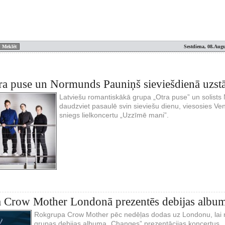
Sestdiena, 08.Augu
a puse un Normunds Pauniņš sieviešdienā uzstās
Latviešu romantiskākā grupa „Otra puse” un solist
daudzviet pasaulē svin sieviešu dienu, viesosies Vent
sniegs lielkoncertu „Uzzīmē mani”.
 Crow Mother Londonā prezentēs debijas albu
Rokgrupa Crow Mother pēc nedēļas dodas uz Londonu, lai no
grupas debijas albuma „Changes” prezentācijas koncertus.