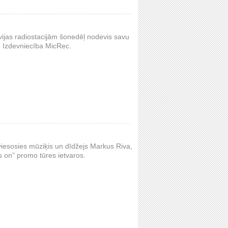
vijas radiostacijām šonedēļ nodevis savu
 Izdevniecība MicRec.
 viesosies mūziķis un dīdžejs Markus Riva,
s on” promo tūres ietvaros.