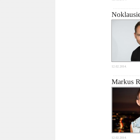
Noklausie
12.02.2014.
Markus Ri
12.02.2014.