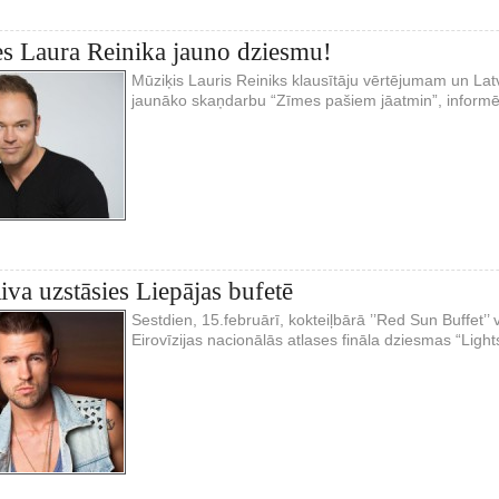
s Laura Reinika jauno dziesmu!
Mūziķis Lauris Reiniks klausītāju vērtējumam un Lat
jaunāko skaņdarbu “Zīmes pašiem jāatmin”, informē
va uzstāsies Liepājas bufetē
Sestdien, 15.februārī, kokteiļbārā ’’Red Sun Buffet’’
Eirovīzijas nacionālās atlases fināla dziesmas “Light