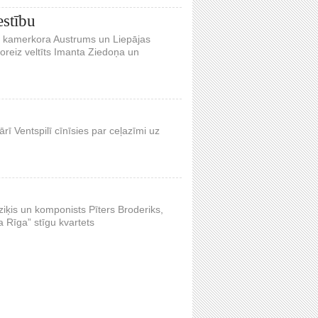
estību
bas kamerkora Austrums un Liepājas
šoreiz veltīts Imanta Ziedoņa un
rī Ventspilī cīnīsies par ceļazīmi uz
iķis un komponists Pīters Broderiks,
 Rīga” stīgu kvartets