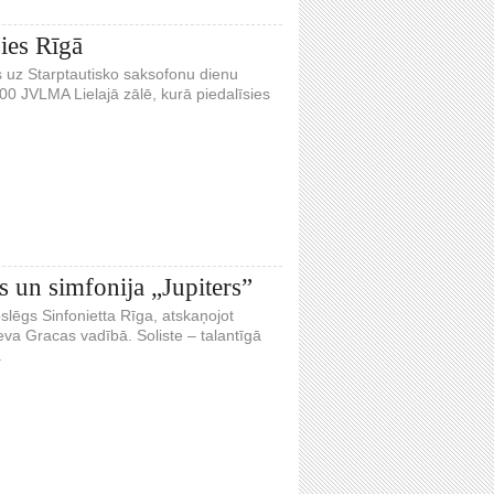
ies Rīgā
s uz Starptautisko saksofonu dienu
00 JVLMA Lielajā zālē, kurā piedalīsies
s un simfonija „Jupiters”
oslēgs Sinfonietta Rīga, atskaņojot
a Gracas vadībā. Soliste – talantīgā
.