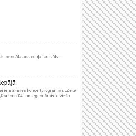
nstrumentālo ansambļu festivāls –
iepājā
a arēnā skanēs koncertprogramma „Zelta
Kantoris 04” un leģendārais latviešu