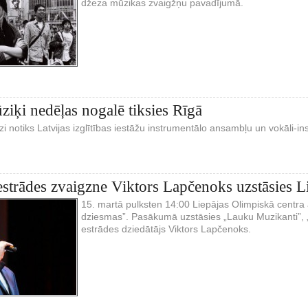
džeza mūzikas zvaigžņu pavadījumā.
ziķi nedēļas nogalē tiksies Rīgā
izi notiks Latvijas izglītības iestāžu instrumentālo ansambļu un vokāli-i
estrādes zvaigzne Viktors Lapčenoks uzstāsies L
15. martā pulksten 14:00 Liepājas Olimpiskā centr
dziesmas”. Pasākumā uzstāsies „Lauku Muzikanti”, „
estrādes dziedātājs Viktors Lapčenoks.