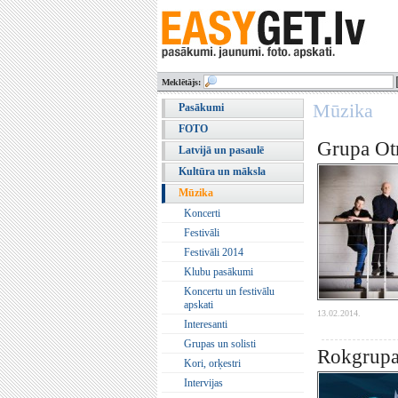
Meklētājs:
Mūzika
Pasākumi
FOTO
Grupa Otr
Latvijā un pasaulē
Kultūra un māksla
Mūzika
Koncerti
Festivāli
Festivāli 2014
Klubu pasākumi
Koncertu un festivālu
apskati
13.02.2014.
Interesanti
Grupas un solisti
Rokgrupa
Kori, orķestri
Intervijas