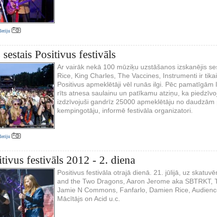
aleriju
 sestais Positivus festivāls
Ar vairāk nekā 100 mūziķu uzstāšanos izskanējis ses
Rice, King Charles, The Vaccines, Instrumenti ir tika
Positivus apmeklētāji vēl runās ilgi. Pēc pamatīgām
rīts atnesa saulainu un patīkamu atziņu, ka piedzīvo
izdzīvojuši gandrīz 25000 apmeklētāju no daudzām
kempingotāju, informē festivāla organizatori.
aleriju
tivus festivāls 2012 - 2. diena
Positivus festivāla otrajā dienā. 21. jūlijā, uz skat
and the Two Dragons, Aaron Jerome aka SBTRKT, T
Jamie N Commons, Fanfarlo, Damien Rice, Audience 
Mācītājs on Acid u.c.