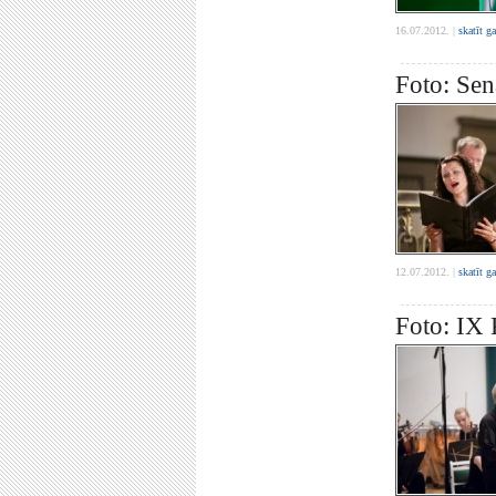
16.07.2012. |
skatīt g
Foto: Sen
12.07.2012. |
skatīt g
Foto: IX 