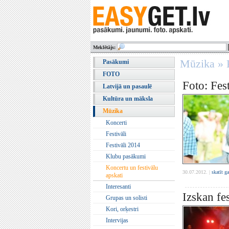
Meklētājs:
Mūzika » K
Pasākumi
FOTO
Foto: Fes
Latvijā un pasaulē
Kultūra un māksla
Mūzika
Koncerti
Festivāli
Festivāli 2014
Klubu pasākumi
Koncertu un festivālu
30.07.2012. |
skatīt g
apskati
Interesanti
Izskan fe
Grupas un solisti
Kori, orķestri
Intervijas