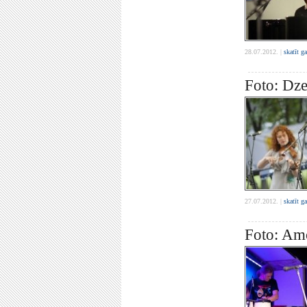
28.07.2012. |
skatīt g
Foto: Dze
27.07.2012. |
skatīt g
Foto: Amo