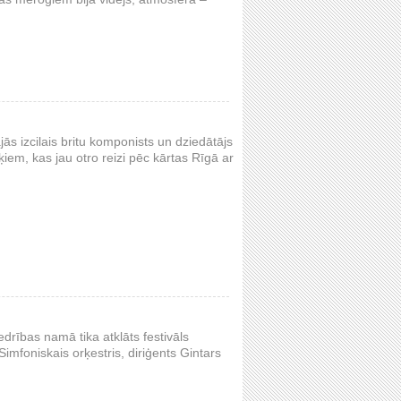
jās izcilais britu komponists un dziedātājs
iem, kas jau otro reizi pēc kārtas Rīgā ar
iedrības namā tika atklāts festivāls
imfoniskais orķestris, diriģents Gintars