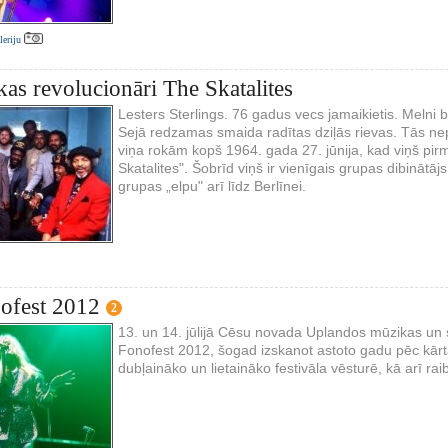
aleriju
as revolucionāri The Skatalites
Lesters Sterlings. 76 gadus vecs jamaikietis. Melni b
Sejā redzamas smaida radītas dziļās rievas. Tās ne
viņa rokām kopš 1964. gada 27. jūnija, kad viņš pir
Skatalites". Šobrīd viņš ir vienīgais grupas dibinātāj
grupas „elpu" arī līdz Berlīnei.
ofest 2012
2
13. un 14. jūlijā Cēsu novada Uplandos mūzikas un sp
Fonofest 2012, šogad izskanot astoto gadu pēc kārt
dubļaināko un lietaināko festivāla vēsturē, kā arī ra