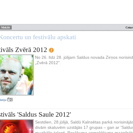
Cetur
oncertu un festivālu apskati
tivāls Zvērā 2012
2
No 26. līdz 28. jūlijam Saldus novada Zirņos norisi
„Zvērā 2012".
aleriju
stivāls 'Saldus Saule 2012'
Sestdien, 28.jūlijā, Saldū Kalnsētas parkā norisinājās
divām skatuvēm uzstājās 17 grupas – gan ar 'Saldus 
muzikālie talanti. Pasākuma apmeklējums mazpilsēta