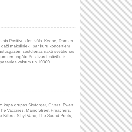
tais Positivus festivāls. Keane, Damien
i daži mākslinieki, par kuru koncertiem
 lietusgāzēm sestdienas naktī svētdienas
jumiem bagāto Positivus festivālu ir
 pasaules valstīm un 10000
uvēm kāpa grupas Skyforger, Givers, Ewert
he Vaccines, Manic Street Preachers,
Killers, Sibyl Vane, The Sound Poets,