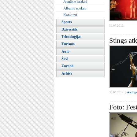
Jaunākie ieraksti
Albumu apskati
Konkursi
Sports
30.07.2012.
Dzīvesstils
Tehnoloģijas
Stings at
Tūrisms
Auto
Šovi
Žurnāli
Arhīvs
30.07.2012. |
skatīt g
Foto: Fes