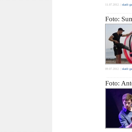
11.07.2012. |
skatīt g
Foto: Su
09.07.2012. |
skatīt g
Foto: Ant