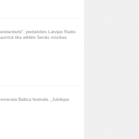
eistardarbi", piedaloties Latvijas Radio
baznīcā tika atklāts Senās mūzikas
remerata Baltica festivāls ,,Jubilejas