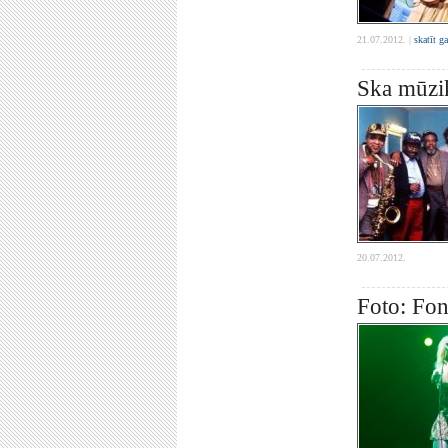
21.07.2012. |
skatīt g
Ska mūzik
20.07.2012.
Foto: Fon