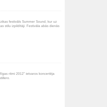
mūzikas festivāls Summer Sound, kur uz
stilu izpildītāji. Festivāla abās dienās
Rīgas ritmi 2012" ietvaros koncertēja
illero.