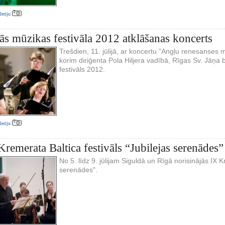
aleriju
ās mūzikas festivāla 2012 atklāšanas koncerts
Trešdien, 11. jūlijā, ar koncertu "Angļu renesanses m
korim diriģenta Pola Hiljera vadībā, Rīgas Sv. Jāņa 
festivāls 2012.
aleriju
Kremerata Baltica festivāls “Jubilejas serenādes”
No 5. līdz 9. jūlijam Siguldā un Rīgā norisinājās IX K
serenādes".