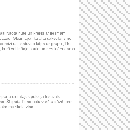
alti rūtota hūte un krekls ar liesmām.
pazūd. Gluži tāpat kā alta saksofons no
mo reizi uz skatuves kāpa ar grupu „The
s, kurš vēl ir šajā saulē un nes leģendārās
orta cienītājus pulcēja festivāls
as. Šī gada Fonofestu varētu dēvēt par
ibāko muzikālā ziņā.