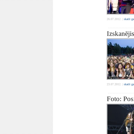
26.07.2012. |
skatīt g
Izskanējis
23.07.2012. |
skatīt g
Foto: Posi