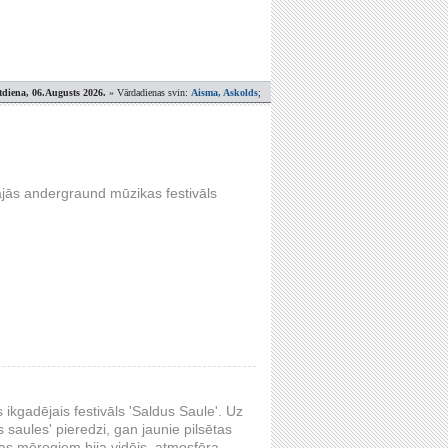
tdiena, 06.Augusts 2026.
» Vārdadienas svin:
Aisma, Askolds
;
nājās andergraund mūzikas festivāls
 ikgadējais festivāls 'Saldus Saule'. Uz
saules' pieredzi, gan jaunie pilsētas
s mērogiem bija vidējs, atmosfēra –