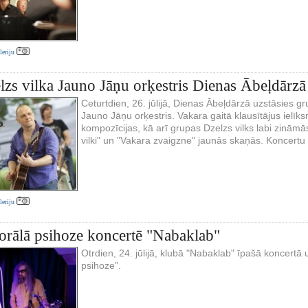
aleriju
lzs vilka Jauno Jāņu orķestris Dienas Ābeļdārzā
Ceturtdien, 26. jūlijā, Dienas Ābeļdārzā uzstāsies gr
Jauno Jāņu orķestris. Vakara gaitā klausītājus ielī
kompozīcijas, kā arī grupas Dzelzs vilks labi zināmā
vilki" un "Vakara zvaigzne" jaunās skaņās. Koncertu 
aleriju
rālā psihoze koncertē "Nabaklab"
Otrdien, 24. jūlijā, klubā "Nabaklab" īpašā koncert
psihoze”.