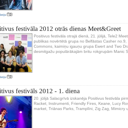
aleriju
itivus festivāla 2012 otrās dienas Meet&Greet
Positivus festivāla otrajā dienā, 21. jūlijā, Tele2 Me
publikas novērtētā grupa no Belfāstas Casher no.9,
Commons, kaimiņu igauņu grupa Ewert and Two Drag
desmitgažu populārākajām britu rokgrupām Manic 
aleriju
tivus festivāls 2012 - 1. diena
20. jūlijā Salacgrīvā izskanēja Positivus festivāla p
Racket, Instrumenti, Friendly Fires, Keane, Lucy Ros
market, Triānas Parks, Tramplīni, Zig Zag, Mimicry u