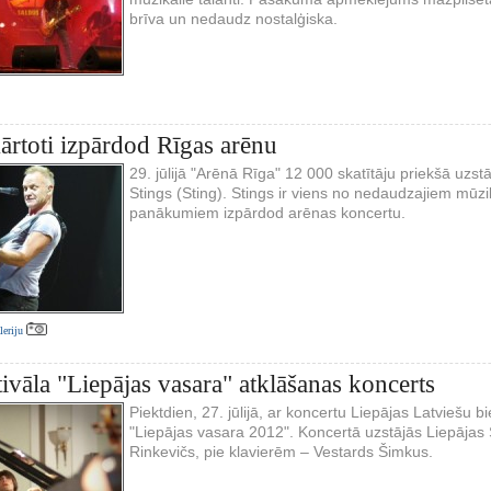
brīva un nedaudz nostalģiska.
kārtoti izpārdod Rīgas arēnu
29. jūlijā "Arēnā Rīga" 12 000 skatītāju priekšā uzstā
Stings (Sting). Stings ir viens no nedaudzajiem mūziķ
panākumiem izpārdod arēnas koncertu.
aleriju
tivāla "Liepājas vasara" atklāšanas koncerts
Piektdien, 27. jūlijā, ar koncertu Liepājas Latviešu b
"Liepājas vasara 2012". Koncertā uzstājās Liepājas S
Rinkevičs, pie klavierēm – Vestards Šimkus.