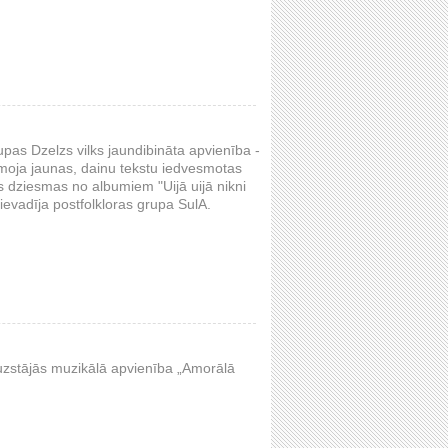
upas Dzelzs vilks jaundibināta apvienība -
ksmoja jaunas, dainu tekstu iedvesmotas
s dziesmas no albumiem "Uijā uijā nikni
ievadīja postfolkloras grupa SulA.
ā uzstājās muzikālā apvienība „Amorālā