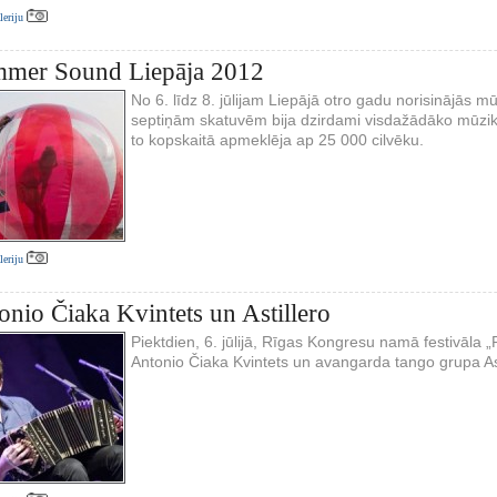
aleriju
mmer Sound Liepāja 2012
No 6. līdz 8. jūlijam Liepājā otro gadu norisinājās 
septiņām skatuvēm bija dzirdami visdažādāko mūzikas 
to kopskaitā apmeklēja ap 25 000 cilvēku.
aleriju
onio Čiaka Kvintets un Astillero
Piektdien, 6. jūlijā, Rīgas Kongresu namā festivāla „
Antonio Čiaka Kvintets un avangarda tango grupa Ast