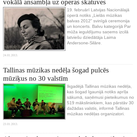
vokālā ansambļa uz operas skatuves
19. februārī Latvijas Nacionālajā
operā notiks „Lielās mūzikas
balvas 2012" svinīgā ceremonija
un koncerts. Balvu kategorijā Par
mūža ieguldījumu saņems izcilā
latviešu dziedātāja Laima
Andersone-Silāre.
24.01.2013.
Tallinas mūzikas nedēļa šogad pulcēs
mūziķus no 30 valstīm
Ikgadējā Tallinas mūzikas nedēļa,
kas šogad Igaunijā notiks aprīļa
sākumā, saņēmusi pieteikumus no
519 māksliniekiem, kas pārstāv 30
dažādas valstis, informē Tallinas
mūzikas nedēļas organizatori.
23.01.2013.