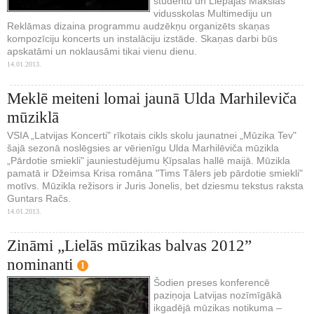
studentu un Liepājas Mākslas
vidusskolas Multimediju un
Reklāmas dizaina programmu audzēkņu organizēts skaņas
kompozīciju koncerts un instalāciju izstāde. Skaņas darbi būs
apskatāmi un noklausāmi tikai vienu dienu.
14.01.2013.
Meklē meiteni lomai jaunā Ulda Marhileviča
mūziklā
VSIA „Latvijas Koncerti" rīkotais cikls skolu jaunatnei „Mūzika Tev"
šajā sezonā noslēgsies ar vērienīgu Ulda Marhilēviča mūzikla
„Pārdotie smiekli" jauniestudējumu Ķīpsalas hallē maijā. Mūzikla
pamatā ir Džeimsa Krisa romāna "Tims Tālers jeb pārdotie smiekli"
motīvs. Mūzikla režisors ir Juris Jonelis, bet dziesmu tekstus raksta
Guntars Račs.
14.01.2013.
Zināmi „Lielās mūzikas balvas 2012”
nominanti
1
Šodien preses konferencē
paziņoja Latvijas nozīmīgākā
ikgadējā mūzikas notikuma –