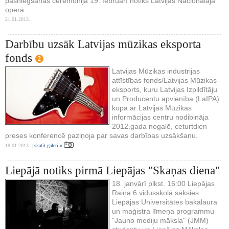
pasniegšanas ceremonijā 19. februārī notiks Latvijas Nacionālajā
operā.
21.01.2013.
Darbību uzsāk Latvijas mūzikas eksporta
fonds
2
Latvijas Mūzikas industrijas
attīstības fonds/Latvijas Mūzikas
eksports, kuru Latvijas Izpildītāju
un Producentu apvienība (LaIPA)
kopā ar Latvijas Mūzikas
informācijas centru nodibināja
2012.gada nogalē, ceturtdien
preses konferencē paziņoja par savas darbības uzsākšanu.
18.01.2013. |
skatīt galeriju
Liepājā notiks pirmā Liepājas "Skaņas diena"
18. janvārī plkst. 16:00 Liepājas
Raiņa 6.vidusskolā sāksies
Liepājas Universitātes bakalaura
un maģistra līmeņa programmu
"Jauno mediju māksla" (JMM)