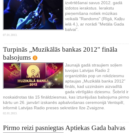
izvērtēšanai savus 2012. gadā
izdotos ierakstus. Ierakstu
pieņemšana notiek mūzikas
veikalā "Randoms" (Rīgā, Kaļķu
ielā 4.), ar norādi "Metāla Gada
balvai".
07.01.2013.
Turpinās „Muzikālās bankas 2012" fināla
balsojums
1
Jaunajā gadā straujiem soļiem
tuvojas Latvijas Radio 2
organizētās pop un rokdziesmu
aptaujas „Muzikālā banka 2012"
fināls, kad uzzināsim aizvadītā
gada vērtīgāko dziesmu. Šobrīd ir
noskaidrotas tās 15 fināldziesmas, kas izturējušas balsojuma pirmo
kārtu un 26. janvārī izskanēs apbalvošanas ceremonijā Ventspilī,
informē Latvijas Radio preses sekretāre Ilze Zvaigzne.
02.01.2013.
Pirmo reizi pasniegtas Aptiekas Gada balvas