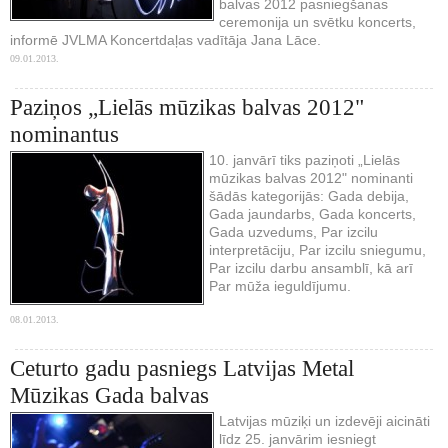
balvas 2012 pasniegšanas
ceremonija un svētku koncerts,
informē JVLMA Koncertdaļas vadītāja Jana Lāce.
09.01.2013.
Paziņos „Lielās mūzikas balvas 2012"
nominantus
10. janvārī tiks paziņoti „Lielās
mūzikas balvas 2012" nominanti
šādās kategorijās: Gada debija,
Gada jaundarbs, Gada koncerts,
Gada uzvedums, Par izcilu
interpretāciju, Par izcilu sniegumu,
Par izcilu darbu ansamblī, kā arī
Par mūža ieguldījumu.
08.01.2013.
Ceturto gadu pasniegs Latvijas Metal
Mūzikas Gada balvas
Latvijas mūziķi un izdevēji aicināti
līdz 25. janvārim iesniegt