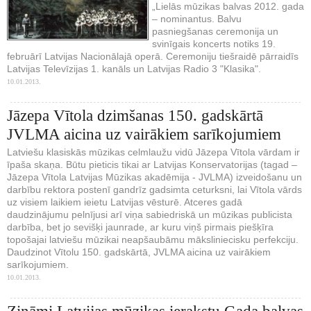
„Lielās mūzikas balvas 2012. gada
– nominantus. Balvu
pasniegšanas ceremonija un
svinīgais koncerts notiks 19.
februārī Latvijas Nacionālajā operā. Ceremoniju tiešraidē pārraidīs
Latvijas Televīzijas 1. kanāls un Latvijas Radio 3 "Klasika".
10.01.2013.
Jāzepa Vītola dzimšanas 150. gadskārtā
JVLMA aicina uz vairākiem sarīkojumiem
Latviešu klasiskās mūzikas celmlaužu vidū Jāzepa Vītola vārdam ir
īpaša skaņa. Būtu pieticis tikai ar Latvijas Konservatorijas (tagad –
Jāzepa Vītola Latvijas Mūzikas akadēmija - JVLMA) izveidošanu un
darbību rektora postenī gandrīz gadsimta ceturksni, lai Vītola vārds
uz visiem laikiem ieietu Latvijas vēsturē. Atceres gadā
daudzinājumu pelnījusi arī viņa sabiedriskā un mūzikas publicista
darbība, bet jo sevišķi jaunrade, ar kuru viņš pirmais piešķīra
topošajai latviešu mūzikai neapšaubāmu māksliniecisku perfekciju.
Daudzinot Vītolu 150. gadskārtā, JVLMA aicina uz vairākiem
sarīkojumiem.
10.01.2013.