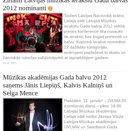
Zināmi Latvijas mūzikas ierakstu Gada balvas
2012 nominanti
2
Šodien Latvijas Nacionālā teātra
Lielajā zālē Latvijas Mūzikas
ierakstu Gada balvai 2012 veltītā
preses konferencē tika nosaukti
tie ieraksti, kas šogad pretendē uz
balvu. Kopumā ieraksti nominētai
22 dažādās kategorijās,
ievērojami paplašinot to skaitu un
žanriskās robežas salīdzinājumā ar iepriekšējiem gadiem.
09.01.2013.
Mūzikas akadēmijas Gada balvu 2012
saņems Jānis Liepiņš, Kalvis Kalniņš un
Selga Mence
Piektdien, 11. janvārī – JVLMA 93.
dzimšanas dienā – plkst. 18.00
Latvijas Mūzikas akadēmijas
Lielajā zālē notiks Jāzepa Vītola
Latvijas Mūzikas akadēmijas
/JVLMA/ un Swedbank Gada