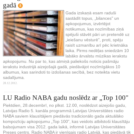
gadā
8
Gada izskaņā esam raduši
sastādīt topus, „bilances" un
apkopojumus, izvērtējot
notikumus, kas nozīmības ziņā
spējuši stāvēt pāri un pretendē uz
„ieiešanu vēsturē", proti, spēju
raisīt uzmanību arī pēc krietnāka
laika. Pirms nedēļas sniedzām 10
labāko ārvalstu mūzikas ierakstu
apkopojumu. Nu par to, kas atmiņā paliekošs noticis pašmāju
ierakstu industrijā aizejošajā gadā, piedāvājot nozīmīgākos 10
albumus, kas sarindoti to izdošanas secībā, bez noteikta vietu
sadalījuma.
28.12.2012.
LU Radio NABA gadu noslēdz ar „Top 100"
Piektdien, 28.decembrī, no plkst. 12.00, noslēdzot aizejošo gadu,
Latvijas Radio 5. kanāla programmā Latvijas Universitātes radio
NABA saviem klausītājiem piedāvās tradicionālo gada aktuālāko
kompozīciju apkopojumu „Top 100", kas veidots atbilstoši klausītāju
balsojumam visa 2012. gada laikā, informē Latvijas Universitātes
Preses centrs. Radio NABA ir vienīgais radio Latvijā, kas piedāvā tik