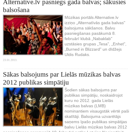
Alternative.lv pasniegs gada balvas; sākusies
balsošana
Mūzikas portāls Alternative.lv
izziņo „Alternatīvās gada balvas"
balsojuma sākšanos. Balvu
pasniegšanas pasākumā 8.
februārī klubā „Nabaklab"
uzstāsies grupas „Tesa", „Enhet",
„Burned in Blizzard" un dīdžejs
Uldis Rudaks.
23.01.2013.
Sākas balsojums par Lielās mūzikas balvas
2012 publikas simpātiju
Šodien sākas balsojums par
publikas simpātiju, noskaidrojot
kuru no 2012. gada Lielās
mūzikas balvas (LMB)
nominantiem visaugstāk vērtē paši
skatītāji. Balsojuma uzvarētājs
saņems īpašo publikas simpātijas
balvu Lielās mūzikas balvas 2012