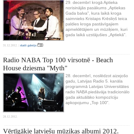
29. decembrī krogā Aptieka
norisinājās pasākums „Aptiekas
Gada balva", kura laikā kroga
saimnieks Kristaps Krēsliņš teica
paldies kroga pastāvīgajiem
apmeklētājiem un mūziķiem, kuri
gada laikā uzstājušies „Aptiekā".
31.12.2012. |
skatīt galeriju
Radio NABA Top 100 virsotnē - Beach
House dziesma "Myth"
28. decembrī, noslēdzot aizejošo
gadu, Latvijas Radio 5. kanāla
programmā Latvijas Universitātes
radio NABA piedāvāja tradicionālo
gada aktuālāko kompozīciju
apkopojumu „Top 100".
28.12.2012.
Vērtīgākie latviešu mūzikas albumi 2012.