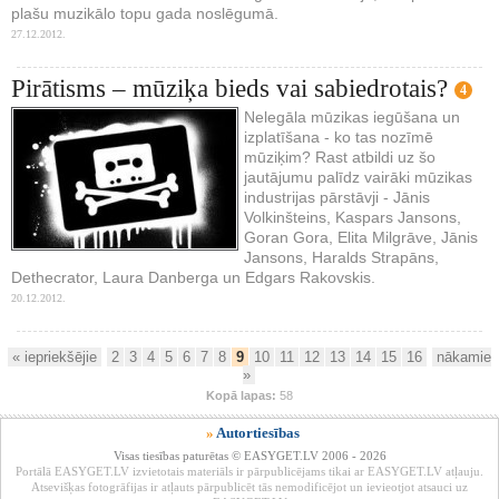
plašu muzikālo topu gada noslēgumā.
27.12.2012.
Pirātisms – mūziķa bieds vai sabiedrotais?
4
Nelegāla mūzikas iegūšana un
izplatīšana - ko tas nozīmē
mūziķim? Rast atbildi uz šo
jautājumu palīdz vairāki mūzikas
industrijas pārstāvji - Jānis
Volkinšteins, Kaspars Jansons,
Goran Gora, Elita Milgrāve, Jānis
Jansons, Haralds Strapāns,
Dethecrator, Laura Danberga un Edgars Rakovskis.
20.12.2012.
« iepriekšējie
2
3
4
5
6
7
8
9
10
11
12
13
14
15
16
nākamie
»
Kopā lapas:
58
»
Autortiesības
Visas tiesības paturētas © EASYGET.LV 2006 - 2026
Portālā EASYGET.LV izvietotais materiāls ir pārpublicējams tikai ar EASYGET.LV atļauju.
Atsevišķas fotogrāfijas ir atļauts pārpublicēt tās nemodificējot un ievieotjot atsauci uz