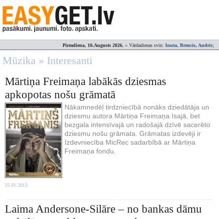
Pirmdiena, 10.Augusts 2026.
» Vārdadienas svin:
Inuta, Brencis, Audris
;
Mūzika » Interesanti
Mārtiņa Freimaņa labākās dziesmas
apkopotas nošu grāmatā
Nākamnedēļ tirdzniecībā nonāks dziedātāja un
dziesmu autora Mārtiņa Freimaņa īsajā, bet
bezgala intensīvajā un radošajā dzīvē sacerēto
dziesmu nošu grāmata. Grāmatas izdevēji ir
Izdevniecība MicRec sadarbībā ar Mārtiņa
Freimaņa fondu.
25.01.2013.
Laima Andersone-Silāre – no bankas dāmu