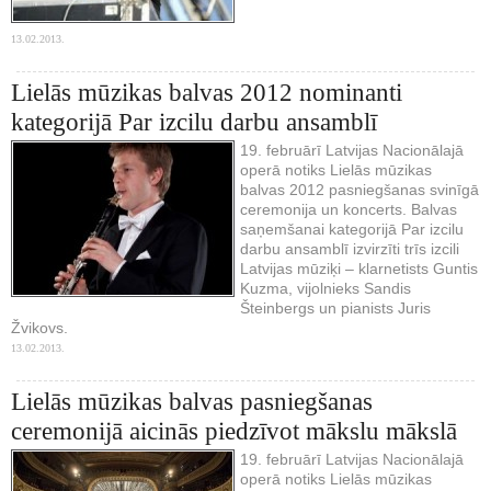
13.02.2013.
Lielās mūzikas balvas 2012 nominanti
kategorijā Par izcilu darbu ansamblī
19. februārī Latvijas Nacionālajā
operā notiks Lielās mūzikas
balvas 2012 pasniegšanas svinīgā
ceremonija un koncerts. Balvas
saņemšanai kategorijā Par izcilu
darbu ansamblī izvirzīti trīs izcili
Latvijas mūziķi – klarnetists Guntis
Kuzma, vijolnieks Sandis
Šteinbergs un pianists Juris
Žvikovs.
13.02.2013.
Lielās mūzikas balvas pasniegšanas
ceremonijā aicinās piedzīvot mākslu mākslā
19. februārī Latvijas Nacionālajā
operā notiks Lielās mūzikas