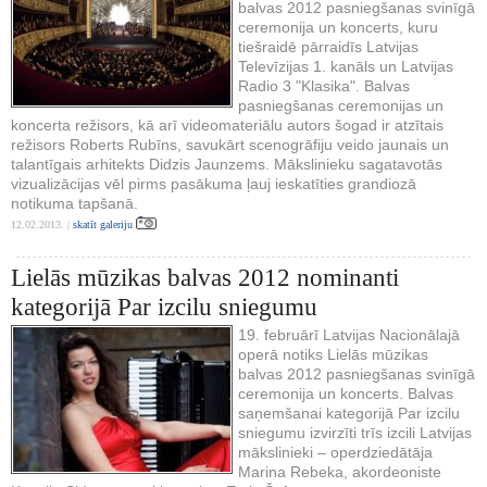
balvas 2012 pasniegšanas svinīgā
ceremonija un koncerts, kuru
tiešraidē pārraidīs Latvijas
Televīzijas 1. kanāls un Latvijas
Radio 3 "Klasika". Balvas
pasniegšanas ceremonijas un
koncerta režisors, kā arī videomateriālu autors šogad ir atzītais
režisors Roberts Rubīns, savukārt scenogrāfiju veido jaunais un
talantīgais arhitekts Didzis Jaunzems. Mākslinieku sagatavotās
vizualizācijas vēl pirms pasākuma ļauj ieskatīties grandiozā
notikuma tapšanā.
12.02.2013. |
skatīt galeriju
Lielās mūzikas balvas 2012 nominanti
kategorijā Par izcilu sniegumu
19. februārī Latvijas Nacionālajā
operā notiks Lielās mūzikas
balvas 2012 pasniegšanas svinīgā
ceremonija un koncerts. Balvas
saņemšanai kategorijā Par izcilu
sniegumu izvirzīti trīs izcili Latvijas
mākslinieki – operdziedātāja
Marina Rebeka, akordeoniste