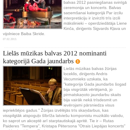
balvas 2012 pasniegšanas svinīgā
ceremonija un koncerts. Balvas
saņemšanai kategorijā Par izcilu
interpretāciju ir izvirzīti trīs izcili
mākslinieki – operdziedātāja Liene
Kinča, diriģents Sigvards Kļava un
vijolniece Baiba Skride.
07.02.2013.
Lielās mūzikas balvas 2012 nominanti
kategorijā Gada jaundarbs
1
Lielās mūzikas balvas žūrijas
loceklis, diriģents Andris
Vecumnieks uzskata, ka
"kategorija Gada jaundarbs šogad
bija visgrūtāk vērtējamā, jo
pirmatskaņoto jaundarbu skaits
bija vairāk nekā trīsdesmit un
ievērojami pārsniedza visus
iepriekšējos gadus." Žūrijas izvēlējās trīs skaņdarbus, kas
visspilgtāk atspoguļo šībrīža latviešu komponistu muzikālo valodu,
ko saprot un akceptē arī starptautiskajā apritē. Tie ir – Rutas
Paideres "Tempera", Kristapa Pētersona "Otrais Liepājas koncerts"