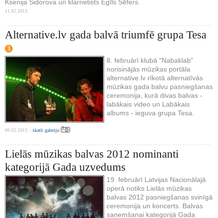
Ksenija Sidorova un klarnetists Egīls Šēfers.
11.02.2013.
Alternative.lv gada balvā triumfē grupa Tesa
3
8. februārī klubā "Nabaklab"
norisinājās mūzikas portāla
alternative.lv rīkotā alternatīvās
mūzikas gada balvu pasniegšanas
ceremonija, kurā divas balvas -
labākais video un Labākais
albums - ieguva grupa Tesa.
09.02.2013. |
skatīt galeriju
Lielās mūzikas balvas 2012 nominanti
kategorijā Gada uzvedums
19. februārī Latvijas Nacionālajā
operā notiks Lielās mūzikas
balvas 2012 pasniegšanas svinīgā
ceremonija un koncerts. Balvas
saņemšanai kategorijā Gada