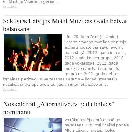
un Mārtiņa Viļuma Tvyjōraan.
05.02.2013.
Sākusies Latvijas Metal Mūzikas Gada balvas
balsošana
Līdz 20. februārim (ieskaitot)
ikviens smagās mūzikas cienītājs
aicināts balsot par savu favorītu
nominācijās 2012. gada ieraksts,
2012. gada koncertgrupa, 2012.
gada vokālists/e, 2012. gada
mūziķis/e (vārds, instruments,
grupa) un 2012. gada debija.
Izmaiņas piedzīvojusi vērtēšanas sistēma – šogad uzvarētāju
noteikšanā tiks apvienots žūrijas un interneta balsojums.
05.02.2013.
Noskaidroti „Alternative.lv gada balvas"
nominanti
Vairāku nedēļu garā atlasē un
balsošanā ir izvirzīti finālisti portāla
Alternative.lv rīkotajai balvu