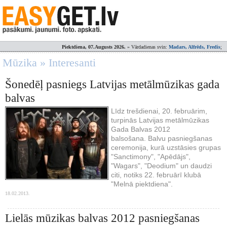
Piektdiena, 07.Augusts 2026.
» Vārdadienas svin:
Madars, Alfrēds, Fredis
;
Mūzika » Interesanti
Šonedēļ pasniegs Latvijas metālmūzikas gada
balvas
Līdz trešdienai, 20. februārim,
turpinās Latvijas metālmūzikas
Gada Balvas 2012
balsošana. Balvu pasniegšanas
ceremonija, kurā uzstāsies grupas
"Sanctimony", "Apēdājs",
"Wagars", "Deodium" un daudzi
citi, notiks 22. februārī klubā
"Melnā piektdiena".
18.02.2013.
Lielās mūzikas balvas 2012 pasniegšanas