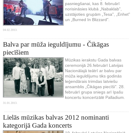
pasniegšanai, kas 8. februārī
norisināsies klubā „Nabaklab",
uzstājoties grupām „Tesa", „Enhet"
un „Burned In Blizzard".
04.02.2013.
Balva par mūža ieguldījumu - Čikāgas
piecīšiem
Mūzikas ierakstu Gada balvas
ceremonijā 26.februārī Latvijas
Nacionālajā teātrī ar balvu par
mūža ieguldījumu tiks godinās
leģendārais trimdas latviešu
ansamblis „Čikāgas piecīši". 28.
februārī grupa sniegs arī īpašu
koncertu koncertzālē Palladium.
31.01.2013.
Lielās mūzikas balvas 2012 nominanti
kategorijā Gada koncerts
19. februārī Latvijas Nacionālajā