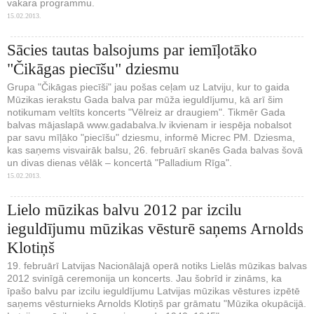
vakara programmu.
15.02.2013.
Sācies tautas balsojums par iemīļotāko
"Čikāgas piecīšu" dziesmu
Grupa "Čikāgas piecīši" jau pošas ceļam uz Latviju, kur to gaida
Mūzikas ierakstu Gada balva par mūža ieguldījumu, kā arī šim
notikumam veltīts koncerts "Vēlreiz ar draugiem". Tikmēr Gada
balvas mājaslapā www.gadabalva.lv ikvienam ir iespēja nobalsot
par savu mīļāko "piecīšu" dziesmu, informē Micrec PM. Dziesma,
kas saņems visvairāk balsu, 26. februārī skanēs Gada balvas šovā
un divas dienas vēlāk – koncertā "Palladium Rīga".
15.02.2013.
Lielo mūzikas balvu 2012 par izcilu
ieguldījumu mūzikas vēsturē saņems Arnolds
Klotiņš
19. februārī Latvijas Nacionālajā operā notiks Lielās mūzikas balvas
2012 svinīgā ceremonija un koncerts. Jau šobrīd ir zināms, ka
īpašo balvu par izcilu ieguldījumu Latvijas mūzikas vēstures izpētē
saņems vēsturnieks Arnolds Klotiņš par grāmatu "Mūzika okupācijā.