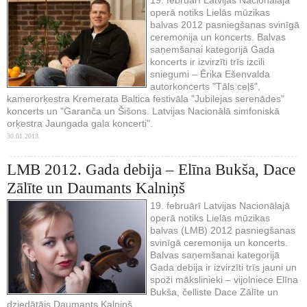
operā notiks Lielās mūzikas
balvas 2012 pasniegšanas svinīgā
ceremonija un koncerts. Balvas
saņemšanai kategorijā Gada
koncerts ir izvirzīti trīs izcili
sniegumi – Ērika Ešenvalda
autorkoncerts "Tāls ceļš",
kamerorķestra Kremerata Baltica festivāla "Jubilejas serenādes"
koncerts un "Garanča un Šišons. Latvijas Nacionālā simfoniskā
orķestra Jaungada gala koncerti".
30.01.2013.
LMB 2012. Gada debija – Elīna Bukša, Dace
Zālīte un Daumants Kalniņš
19. februārī Latvijas Nacionālajā
operā notiks Lielās mūzikas
balvas (LMB) 2012 pasniegšanas
svinīgā ceremonija un koncerts.
Balvas saņemšanai kategorijā
Gada debija ir izvirzīti trīs jauni un
spoži mākslinieki – vijolniece Elīna
Bukša, čelliste Dace Zālīte un
dziedātājs Daumants Kalniņš.