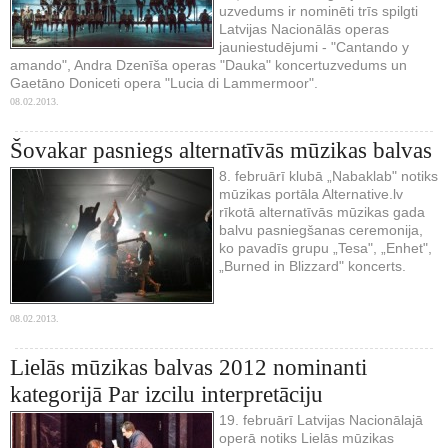
uzvedums ir nominēti trīs spilgti
Latvijas Nacionālās operas
jauniestudējumi - "Cantando y
amando", Andra Dzenīša operas "Dauka" koncertuzvedums un
Gaetāno Doniceti opera "Lucia di Lammermoor".
08.02.2013.
Šovakar pasniegs alternatīvās mūzikas balvas
8. februārī klubā „Nabaklab" notiks
mūzikas portāla Alternative.lv
rīkotā alternatīvās mūzikas gada
balvu pasniegšanas ceremonija,
ko pavadīs grupu „Tesa", „Enhet",
„Burned in Blizzard" koncerts.
08.02.2013.
Lielās mūzikas balvas 2012 nominanti
kategorijā Par izcilu interpretāciju
19. februārī Latvijas Nacionālajā
operā notiks Lielās mūzikas