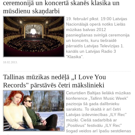
ceremonijā un koncertā skanēs klasika un
mūsdienu skaņdarbi
19. februārī plkst. 19:00 Latvijas
Nacionālajā operā notiks Lielās
mūzikas balvas 2012
pasniegšanas svinīgā ceremonija
un koncerts, kuru tiešraidē
pārraidīs Latvijas Televīzijas 1.
kanāls un Latvijas Radio 3
"Klasika".
18.02.2013.
Tallinas mūzikas nedēļā „I Love You
Records" pārstāvēs četri mākslinieki
Ceturtdien Baltijas lielākā mūzikas
konference „Tallinn Music Week"
paziņoja šā gada dalībnieku
sarakstu. To skaitā ir arī četri
Latvijas izdevniecības „ILY Rec"
mūziķi. Ciešā sadarbībā ar
„Positivus" festivālu „ILY Rec"
šogad veidos arī īpašu sestdienas