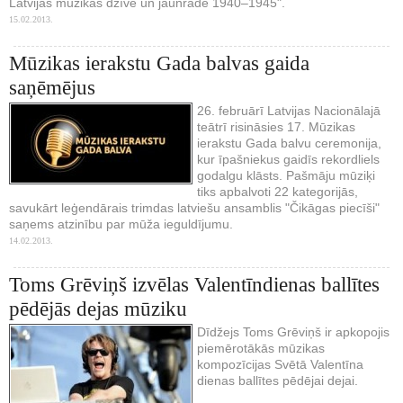
Latvijas mūzikas dzīve un jaunrade 1940–1945".
15.02.2013.
Mūzikas ierakstu Gada balvas gaida
saņēmējus
26. februārī Latvijas Nacionālajā
teātrī risināsies 17. Mūzikas
ierakstu Gada balvu ceremonija,
kur īpašniekus gaidīs rekordliels
godalgu klāsts. Pašmāju mūziķi
tiks apbalvoti 22 kategorijās,
savukārt leģendārais trimdas latviešu ansamblis "Čikāgas piecīši"
saņems atzinību par mūža ieguldījumu.
14.02.2013.
Toms Grēviņš izvēlas Valentīndienas ballītes
pēdējās dejas mūziku
Dīdžejs Toms Grēviņš ir apkopojis
piemērotākās mūzikas
kompozīcijas Svētā Valentīna
dienas ballītes pēdējai dejai.