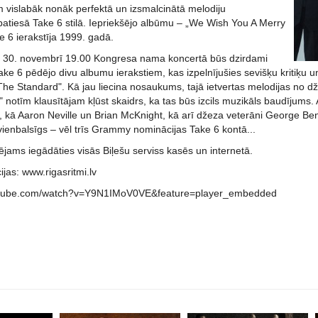
em vislabāk nonāk perfektā un izsmalcinātā melodiju
patiesā Take 6 stilā. Iepriekšējo albūmu – „We Wish You A Merry
 6 ierakstīja 1999. gadā.
 30. novembrī 19.00 Kongresa nama koncertā būs dzirdami
ke 6 pēdējo divu albumu ierakstiem, kas izpelnījušies sevišķu kritiķu un
he Standard". Kā jau liecina nosaukums, tajā ietvertas melodijas no d
notīm klausītājam kļūst skaidrs, ka tas būs izcils muzikāls baudījums.
 kā Aaron Neville un Brian McKnight, kā arī džeza veterāni George Bens
vienbalsīgs – vēl trīs Grammy nominācijas Take 6 kontā...
pējams iegādāties visās Biļešu serviss kasēs un internetā.
ijas: www.rigasritmi.lv
utube.com/watch?v=Y9N1IMoV0VE&feature=player_embedded