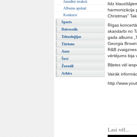
Jaunākie ieraksti
līdz klausītāji
Albumu apskati
harmonizācija 
Konkursi
Christmas" Take
Sports
Rīgas koncertā
Dzīvesstils
skaņdarbi no Ta
Tehnoloģijas
gada albums „T
Georgia Brown" 
Tūrisms
R&B zvaigznes,
Auto
vērtējums bija 
Šovi
Biļetes vēl ies
Žurnāli
Arhīvs
Vairāk informāc
http://www.yo
Lasi vēl...