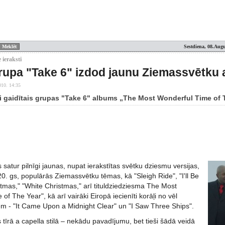
Sestdiena, 08.Augu
 ieraksti
rupa "Take 6" izdod jaunu Ziemassvētku
010. 14:35
lgi gaidītais grupas "Take 6" albums „The Most Wonderful Time of 
satur pilnīgi jaunas, nupat ierakstītas svētku dziesmu versijas,
20. gs, populārās Ziemassvētku tēmas, kā "Sleigh Ride", "I'll Be
tmas," "White Christmas," arī tituldziedziesma The Most
of The Year", kā arī vairāki Eiropā iecienīti korāļi no vēl
em - "It Came Upon a Midnight Clear" un "I Saw Three Ships".
 tīrā a capella stilā – nekādu pavadījumu, bet tieši šādā veidā