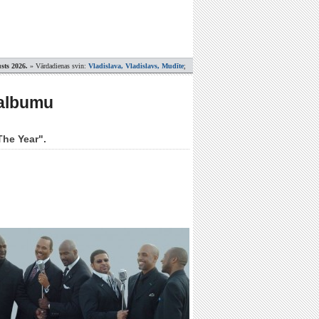
sts 2026.
» Vārdadienas svin:
Vladislava, Vladislavs, Mudīte
;
 albumu
The Year".