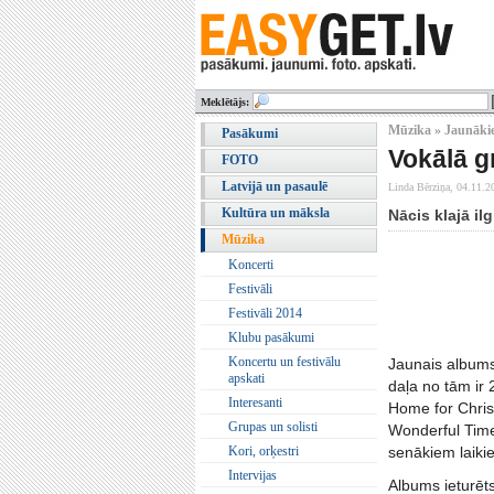
Meklētājs:
Mūzika » Jaunākie
Pasākumi
Vokālā g
FOTO
Latvijā un pasaulē
Linda Bērziņa,
04.11.2
Kultūra un māksla
Nācis klajā i
Mūzika
Koncerti
Festivāli
Festivāli 2014
Klubu pasākumi
Koncertu un festivālu
Jaunais albums 
apskati
daļa no tām ir 
Interesanti
Home for Chris
Grupas un solisti
Wonderful Time 
Kori, orķestri
senākiem laiki
Intervijas
Albums ieturēts