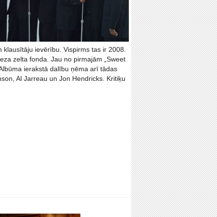
 klausītāju ievērību. Vispirms tas ir 2008.
žeza zelta fonda. Jau no pirmajām „Sweet
 Albūma ierakstā dalību ņēma arī tādas
on, Al Jarreau un Jon Hendricks. Kritiķu