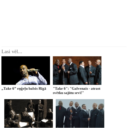
Lasi vēl...
„Take 6” eņģeļu balsis Rīgā
"Take 6": "Galvenais - atrast
svētku sajūtu sevī!"