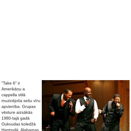
"Take 6" ir
Amerikāņu a
cappella stilā
muzicējoša sešu vīru
apvienība. Grupas
vēsture aizsākās
1980-tajā gadā
Oukvudas koledžā
Hantsvilā, Alabamas