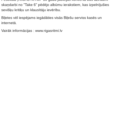
skaņdarbi no "Take 6" pēdējo albūmu ierakstiem, kas izpelnījušies
sevišķu kritiķu un klausītāju ievērību.
Biļetes vēl iespējams iegādāties visās Biļešu serviss kasēs un
internetā.
Vairāk informācijas : www.rigasritmi.lv