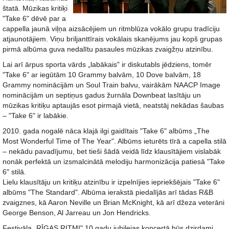
štatā. Mūzikas kritiķi
"Take 6" dēvē par a
cappella jaunā viļņa aizsācējiem un ritmblūza vokālo grupu tradīciju
atjaunotājiem. Viņu briljanttīrais vokālais skanējums jau kopš grupas
pirmā albūma guva nedalītu pasaules mūzikas zvaigžņu atzinību.
Lai arī ārpus sporta vārds „labākais" ir diskutabls jēdziens, tomēr
"Take 6" ar iegūtām 10 Grammy balvām, 10 Dove balvām, 18
Grammy nominācijām un Soul Train balvu, vairākām NAACP Image
nominācijām un septiņus gadus žurnāla Downbeat lasītāju un
mūzikas kritiķu aptaujās esot pirmajā vietā, neatstāj nekādas šaubas
– "Take 6" ir labākie.
2010. gada nogalē nāca klajā ilgi gaidītais "Take 6" albūms „The
Most Wonderful Time of The Year". Albūms ieturēts tīrā a capella stilā
– nekādu pavadījumu, bet tieši šādā veidā līdz klausītājiem vislabāk
nonāk perfektā un izsmalcinātā melodiju harmonizācija patiesā "Take
6" stilā.
Lielu klausītāju un kritiķu atzinību ir izpelnījies iepriekšējais "Take 6"
albūms "The Standard". Albūma ierakstā piedalījās arī tādas R&B
zvaigznes, kā Aaron Neville un Brian McKnight, kā arī džeza veterāni
George Benson, Al Jarreau un Jon Hendricks.
Festivāla „RĪGAS RITMI" 10 gadu jubilejas koncertā būs dzirdami