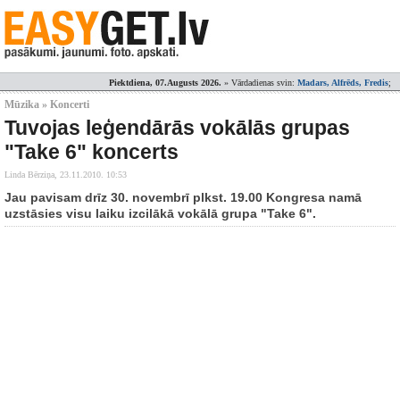
Piektdiena, 07.Augusts 2026.
» Vārdadienas svin:
Madars, Alfrēds, Fredis
;
Mūzika » Koncerti
Tuvojas leģendārās vokālās grupas
"Take 6" koncerts
Linda Bērziņa,
23.11.2010. 10:53
Jau pavisam drīz 30. novembrī plkst. 19.00 Kongresa namā
uzstāsies visu laiku izcilākā vokālā grupa "Take 6".