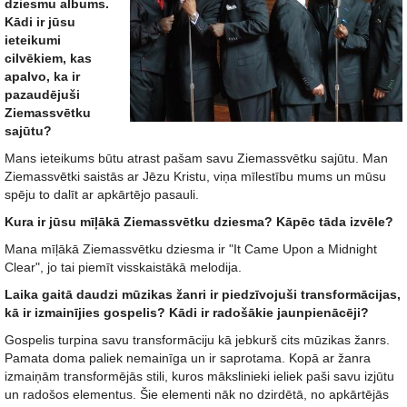
dziesmu albums.
Kādi ir jūsu
ieteikumi
cilvēkiem, kas
apalvo, ka ir
pazaudējuši
Ziemassvētku
sajūtu?
Mans ieteikums būtu atrast pašam savu Ziemassvētku sajūtu. Man
Ziemassvētki saistās ar Jēzu Kristu, viņa mīlestību mums un mūsu
spēju to dalīt ar apkārtējo pasauli.
Kura ir jūsu mīļākā Ziemassvētku dziesma? Kāpēc tāda izvēle?
Mana mīļākā Ziemassvētku dziesma ir "It Came Upon a Midnight
Clear", jo tai piemīt visskaistākā melodija.
Laika gaitā daudzi mūzikas žanri ir piedzīvojuši transformācijas,
kā ir izmainījies gospelis? Kādi ir radošākie jaunpienācēji?
Gospelis turpina savu transformāciju kā jebkurš cits mūzikas žanrs.
Pamata doma paliek nemainīga un ir saprotama. Kopā ar žanra
izmaiņām transformējās stili, kuros mākslinieki ieliek paši savu izjūtu
un radošos elementus. Šie elementi nāk no dzirdētā, no apkārtējās