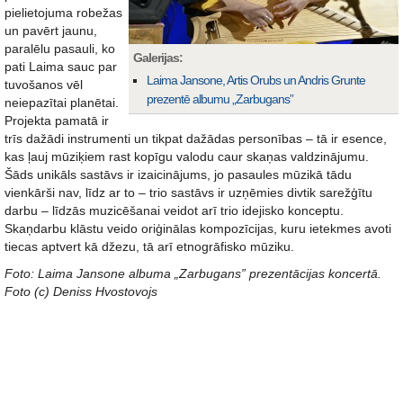
pielietojuma robežas
un pavērt jaunu,
paralēlu pasauli, ko
Galerijas:
pati Laima sauc par
Laima Jansone, Artis Orubs un Andris Grunte
tuvošanos vēl
prezentē albumu „Zarbugans”
neiepazītai planētai.
Projekta pamatā ir
trīs dažādi instrumenti un tikpat dažādas personības – tā ir esence,
kas ļauj mūziķiem rast kopīgu valodu caur skaņas valdzinājumu.
Šāds unikāls sastāvs ir izaicinājums, jo pasaules mūzikā tādu
vienkārši nav, līdz ar to – trio sastāvs ir uzņēmies divtik sarežģītu
darbu – līdzās muzicēšanai veidot arī trio idejisko konceptu.
Skaņdarbu klāstu veido oriģinālas kompozīcijas, kuru ietekmes avoti
tiecas aptvert kā džezu, tā arī etnogrāfisko mūziku.
Foto: Laima Jansone albuma „Zarbugans” prezentācijas koncertā.
Foto (c) Deniss Hvostovojs