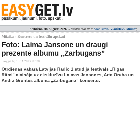
Sestdiena, 08.Augusts 2026.
» Vārdadienas svin:
Vladislava, Vladislavs, Mudīte
;
Mūzika » Koncertu un festivālu apskati
Foto: Laima Jansone un draugi
prezentē albumu „Zarbugans”
Easyget.lv,
13.11.2013. 07:30
Otrdienas vakarā Latvijas Radio 1.studijā festivāls „Rīgas
Ritmi” aicināja uz ekskluzīvu Laimas Jansones, Arta Oruba un
Andra Gruntes albuma „Zarbugana” koncertu.