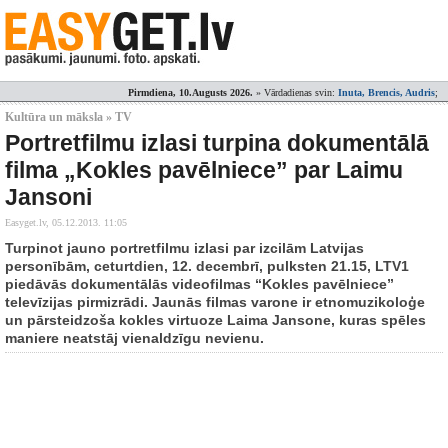
Pirmdiena, 10.Augusts 2026.
» Vārdadienas svin:
Inuta, Brencis, Audris
;
Kultūra un māksla » TV
Portretfilmu izlasi turpina dokumentālā
filma „Kokles pavēlniece” par Laimu
Jansoni
Easyget.lv,
05.12.2013. 11:05
Turpinot jauno portretfilmu izlasi par izcilām Latvijas
personībām, ceturtdien, 12. decembrī, pulksten 21.15, LTV1
piedāvās dokumentālās videofilmas “Kokles pavēlniece”
televīzijas pirmizrādi. Jaunās filmas varone ir etnomuzikoloģe
un pārsteidzoša kokles virtuoze Laima Jansone, kuras spēles
maniere neatstāj vienaldzīgu nevienu.