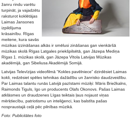
žanru rindu varētu
turpināt, ja vajadzētu
raksturot koklētājas
Laimas Jansones
izpildījuma
krāsainību. Rīgas
meitene, kura savās
mūzikas izzināšanas alkās ir smēlusi zināšanas gan vienkāršā
mūzikas skolā Rīgas Latgales priekšpilsētā, gan Jāzepa Mediņa
Rīgas 1. mūzikas skolā, gan Jāzepa Vītola Latvijas Mūzikas
akadēmijā, gan Sibeliusa Akadēmijā Somijā.
Latvijas Televīzijas videofilmā “Kokles pavēlniece” dzirdēsiet Laimas
kokli, redzēsiet spēles tehnikas dažādību un žanrisko daudzveidību.
Par Laimas talantu runās Latvijā pazīstami mūziķi: Māris Briežkalns,
Raimonds Tiguls, Igo un producents Olafs Okonovs. Pašas Laimas
atklāsmes un draudzenes Līgas teiktais ļaus nojaust viņas
mērķtiecību, patriotismu un inteliģenci, kas balstīta pašas
nospraustajā ceļā pēc pilnības mūzikā.
Foto: Publicitātes foto