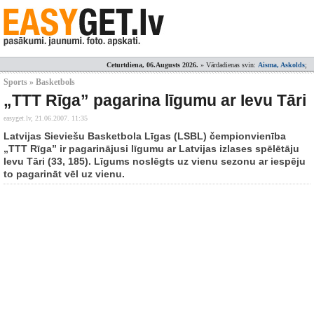
Ceturtdiena, 06.Augusts 2026.
» Vārdadienas svin:
Aisma, Askolds
;
Sports » Basketbols
„TTT Rīga” pagarina līgumu ar Ievu Tāri
easyget.lv,
21.06.2007. 11:35
Latvijas Sieviešu Basketbola Līgas (LSBL) čempionvienība
„TTT Rīga” ir pagarinājusi līgumu ar Latvijas izlases spēlētāju
Ievu Tāri (33, 185). Līgums noslēgts uz vienu sezonu ar iespēju
to pagarināt vēl uz vienu.