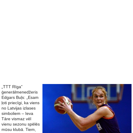
„TTT Rīga”
ģenerālmenedžeris
Edgars Buļs: „Esam
ļoti priecīgi, ka viens
no Latvijas izlases
simboliem – Ieva
Tāre vismaz vēl
vienu sezonu spēlēs
mūsu klubā. Tiem,