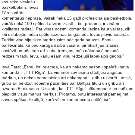
kas seko sieviešu
basketbolam, Ievas
Tāres vārds
komentārus neprasa. Vairāk nekā 15 gadi profesionālajā basketbolā,
vairāk nekā 100 spēles Latvijas izlasē – tie, protams, ir zināmi
kvalitātes rādītāji. Par viņas nozīmi komandā liecina kaut vai tas, cik
ļoti uzlabojās mūsu spēle sezonas beigās pēc Ievas pievienošanās.
Turklāt viņa bija tikko atgriezusies pēc gada pauzes. Esmu
pārliecināts, ka pēc kārtīga darba vasarā, pirmkārt jau izlases
sastāvā un pēc tam arī kluba treniņos, mēs nākamajā sezonā
redzēsim tādu Ievu, kādu esam viņu redzējuši labākajos gados.”
Ieva Tāre: „Esmu ļoti priecīga, ka arī nākamo sezonu spēlēšu savā
komandā – „TTT Rīga”. Es vienmēr sev esmu stādījusi augstus
mērķus, un nekas nemainīsies arī nākamgad – gribu uzvarēt Latvijā,
gribu arī beidzot nopietni pacīnīties par Baltijas titulu un gribu arī
uzvaras Eirokausos. Uzskatu, ka „TTT Rīga” nākamgad ir pa spēkam
piepildīt visus manus mērķus. Protams, būtu interesanti pamēģināt
savus spēkus Eirolīgā, kurā vēl nekad neesmu spēlējusi.”