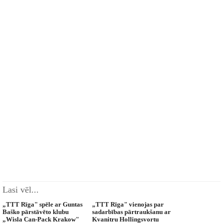
Lasi vēl...
„TTT Rīga" spēle ar Guntas
„TTT Rīga" vienojas par
Baško pārstāvēto klubu
sadarbības pārtraukšanu ar
„Wisla Can-Pack Krakow"
Kvanitru Hollingsvortu