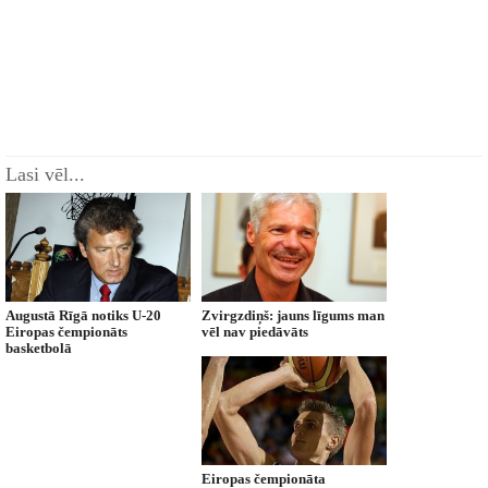
Lasi vēl...
Augustā Rīgā notiks U-20
Zvirgzdiņš: jauns līgums man
Eiropas čempionāts
vēl nav piedāvāts
basketbolā
Eiropas čempionāta