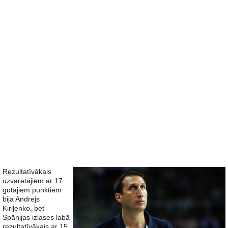
Rezultatīvākais
uzvarētājiem ar 17
gūtajiem punktiem
bija Andrejs
Kiriļenko, bet
Spānijas izlases labā
rezultatīvākais ar 15