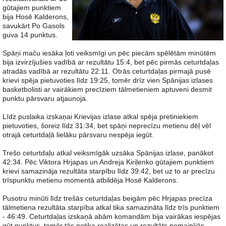
gūtajiem punktiem
bija Hosē Kalderons,
savukārt Po Gasols
guva 14 punktus.
Spāņi maču iesāka ļoti veiksmīgi un pēc piecām spēlētām minūtēm
bija izvirzījušies vadībā ar rezultātu 15:4, bet pēc pirmās ceturtdaļas
atradās vadībā ar rezultātu 22:11. Otrās ceturtdaļas pirmajā pusē
krievi spēja pietuvoties līdz 19:25, tomēr drīz vien Spānijas izlases
basketbolisti ar vairākiem precīziem tālmetieniem aptuveni desmit
punktu pārsvaru atjaunoja.
Līdz puslaika izskaņai Krievijas izlase atkal spēja pretiniekiem
pietuvoties, šoreiz līdz 31:34, bet spāņi neprecīzu metienu dēļ vēl
otrajā ceturtdaļā lielāku pārsvaru nespēja iegūt.
Trešo ceturtdaļu atkal veiksmīgāk uzsāka Spānijas izlase, panākot
42:34. Pēc Viktora Hrjapas un Andreja Kiriļenko gūtajiem punktiem
krievi samazināja rezultāta starpību līdz 39:42, bet uz to ar precīzu
trīspunktu metienu momentā atbildēja Hosē Kalderons.
Pusotru minūti līdz trešās ceturtdaļas beigām pēc Hrjapas precīza
tālmetiena rezultāta starpība atkal tika samazināta līdz trīs punktiem
- 46:49. Ceturtdaļas izskaņā abām komandām bija vairākas iespējas
gūt punktus, tomēr tās netika realizētas un rezultāts nemainījās.