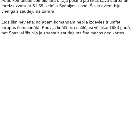
Abas komandas čempionāta otrajā posmā jau tikās savā starpā un
toreiz uzvaru ar 81:69 izcīnīja Spānijas izlase. Šis krieviem bija
vienīgais zaudējums turnīrā.
Līdz šim nevienai no abām komandām nebija izdevies triumfēt
Eiropas čempionātā. Krievija finālā bija spēlējusi vēl tikai 1993.gadā,
bet Spānijai šis bija jau sestais zaudējums finālmačos pēc kārtas.