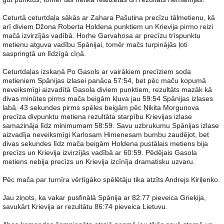
Ceturtā ceturtdaļa sākās ar Zahara Pašutina precīzu tālmetienu, kā
arī diviem Džona Roberta Holdena punktiem un Krievija pirmo reizi
mačā izvirzījās vadībā. Horhe Garvahosa ar precīzu trīspunktu
metienu atguva vadību Spānijai, tomēr mačs turpinājās ļoti
saspringtā un līdzīgā cīņā.
Ceturtdaļas izskaņā Po Gasols ar vairākiem precīziem soda
metieniem Spānijas izlasei panāca 57:54, bet pēc maču kopumā
neveiksmīgi aizvadītā Gasola diviem punktiem, rezultāts mazāk kā
divas minūtes pirms mača beigām kļuva jau 59:54 Spānijas izlases
labā. 43 sekundes pirms spēles beigām pēc Ņikita Morgunova
precīza divpunktu metiena rezultāta starpību Krievijas izlase
samazināja līdz minimumam 58:59. Savu uzbrukumu Spānijas izlase
aizvadīja neveiksmīgi Karlosam Himenesam bumbu zaudējot, bet
divas sekundes līdz mača beigām Holdena pustālais metiens bija
precīzs un Krievija izvirzījās vadībā ar 60:59. Pēdējais Gasola
metiens nebija precīzs un Krievija izcīnīja dramatisku uzvaru.
Pēc mača par turnīra vērtīgāko spēlētāju tika atzīts Andrejs Kiriļenko.
Jau ziņots, ka vakar pusfinālā Spānija ar 82:77 pieveica Grieķija,
savukārt Krievija ar rezultātu 86:74 pieveica Lietuvu.