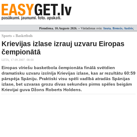
Pirmdiena, 10.Augusts 2026.
» Vārdadienas svin:
Inuta, Brencis, Audris
;
Sports » Basketbols
Krievijas izlase izrauj uzvaru Eiropas
čempionātā
LETA,
17.09.2007. 08:00
Eiropas vīriešu basketbola čempionāta finālā svētdien
dramatisku uzvaru izcīnīja Krievijas izlase, kas ar rezultātu 60:59
pārspēja Spāniju. Praktiski visu spēli vadībā atradās Spānijas
izlase, bet uzvaras grozu divas sekundes pirms spēles beigām
Krievijai guva Džons Roberts Holdens.