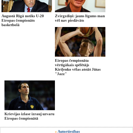
Augustā Rīgā notiks U-20
Zvirgzdiņš: jauns līgums man
Eiropas čempionāts
vēl nav piedāvāts
basketbolā
Eiropas čempionāta
vērtīgākais spēlētājs
Kiriļenko vēlas atstāt Jūtas
"Jazz"
Krievijas izlase izrauj uzvaru
Eiropas čempionātā
»
Autortiesības