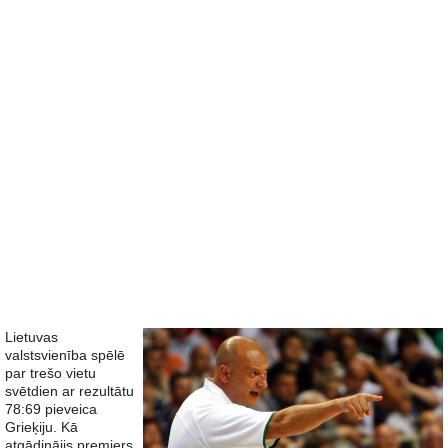
Lietuvas
valstsvienība spēlē
par trešo vietu
svētdien ar rezultātu
78:69 pieveica
Grieķiju. Kā
atgādinājis premjers,