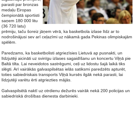
parasti par bronzas
medaļu Eiropas
čempionātā sportisti
saņem 180 000 litu
(36 720 latu)
prēmiju, taču šoreiz jāņem vērā, ka basketbola izlase līdz ar to
nodrošinājusi sev arī ceļazīmi uz nākamā gada Pekinas olimpiskajām
spēlēm.
Paredzams, ka basketbolisti atgriezīsies Lietuvā ap pusnakti, un
līdzjutēji aicināti uz svinīgu izlases sagaidīšanu un koncertu Viļņā pie
Baltā tilta. Lai neveidotos sastrēgumi, ceļi uz lidostu šajā laikā tiks
slēgti. Arī vairākās galvaspilsētas ielās satiksmi paredzēts apturēt,
toties sabiedriskais transports Viļņā kursēs ilgāk nekā parasti, lai
līdzjutēji varētu ērti atgriezties mājās.
Galvaspilsētā naktī uz otrdienu dežurēs vairāk nekā 200 policijas un
sabiedriskā drošības dienesta darbinieki.