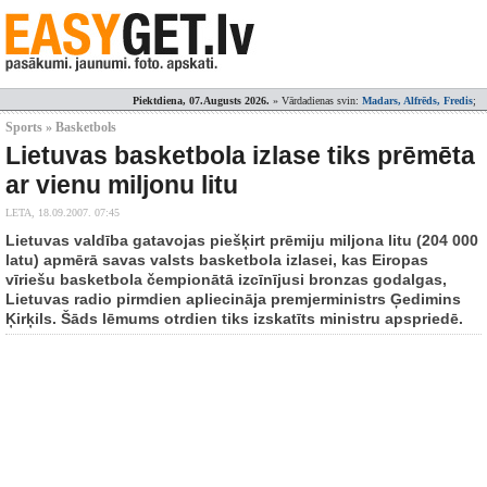
Piektdiena, 07.Augusts 2026.
» Vārdadienas svin:
Madars, Alfrēds, Fredis
;
Sports » Basketbols
Lietuvas basketbola izlase tiks prēmēta
ar vienu miljonu litu
LETA,
18.09.2007. 07:45
Lietuvas valdība gatavojas piešķirt prēmiju miljona litu (204 000
latu) apmērā savas valsts basketbola izlasei, kas Eiropas
vīriešu basketbola čempionātā izcīnījusi bronzas godalgas,
Lietuvas radio pirmdien apliecināja premjerministrs Ģedimins
Ķirķils. Šāds lēmums otrdien tiks izskatīts ministru apspriedē.