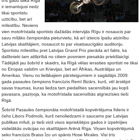
trīs gadu laikā Rīga
ir iemantojusi nedz
tikai sportistu
uzticību, bet arī
mīlestību. Neviens
vien motofrīstaila sportists dažādās intervijās Rīgu ir nosaucis par
savu mīļāko čempionāta pieturvietu, kā arī izteicis īpašu atzinību
Latvijas skatītājiem, nosaucot to par visatsaucīgāko auditoriju.
Sportistu mīlestību pret Latvijas Grand Prix pierāda arī fakts, ka
dalībnieki tam atšķirībā no citiem posmiem piesakās priekšlaicīgi.
Tādējādi jau šobrīd ir skaidrs, ka Rīgā vēlas ierasties sportisti ne tikai
no Eiropas valstīm un Krievijas, bet arī Āfrikas, Austrālijas un
Amerikas. Vienu no lielākajiem pārsteigumiem ir sagādājis 2009.
gada pasaules čempions francūzis Remī Bizārs, kurš, vēl ārstējot
savas traumas, kuras liedza tam piedalīties sacensībās jau kopš
pavasara, paziņoja, ka motofrīstaila sacensībās atgriezīsies tieši
Rīgā.
Šobrīd Pasaules čempionāta motofrīstailā kopvērtējuma līderis ir
čehs Libors Podmols, kurš nenoliedzami ir saucams par Latvijas
publikas mīluli, jo tieši viņš visos iepriekšējos gados ir izpelnījies
vislielākās ovācijas no skatītājiem Arēnā Rīga. Viņam kopvērtējumā
seko francūzis Braiss Īzo un spānis Hose Mirales. Visi trīs