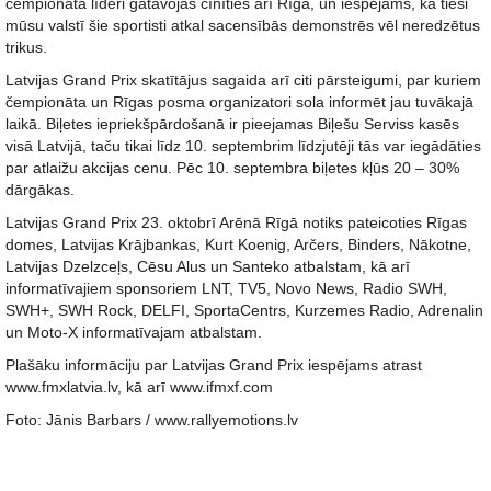
čempionāta līderi gatavojas cīnīties arī Rīgā, un iespējams, ka tieši
mūsu valstī šie sportisti atkal sacensībās demonstrēs vēl neredzētus
trikus.
Latvijas Grand Prix skatītājus sagaida arī citi pārsteigumi, par kuriem
čempionāta un Rīgas posma organizatori sola informēt jau tuvākajā
laikā. Biļetes iepriekšpārdošanā ir pieejamas Biļešu Serviss kasēs
visā Latvijā, taču tikai līdz 10. septembrim līdzjutēji tās var iegādāties
par atlaižu akcijas cenu. Pēc 10. septembra biļetes kļūs 20 – 30%
dārgākas.
Latvijas Grand Prix 23. oktobrī Arēnā Rīgā notiks pateicoties Rīgas
domes, Latvijas Krājbankas, Kurt Koenig, Arčers, Binders, Nākotne,
Latvijas Dzelzceļs, Cēsu Alus un Santeko atbalstam, kā arī
informatīvajiem sponsoriem LNT, TV5, Novo News, Radio SWH,
SWH+, SWH Rock, DELFI, SportaCentrs, Kurzemes Radio, Adrenalin
un Moto-X informatīvajam atbalstam.
Plašāku informāciju par Latvijas Grand Prix iespējams atrast
www.fmxlatvia.lv, kā arī www.ifmxf.com
Foto: Jānis Barbars / www.rallyemotions.lv