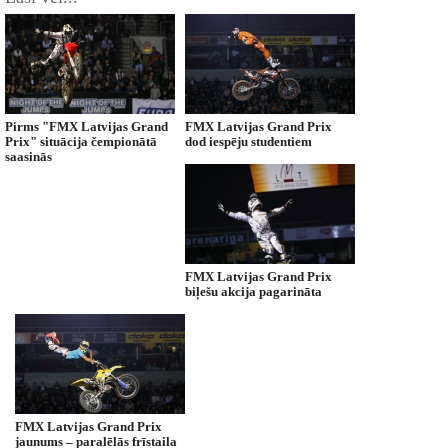
Pirms "FMX Latvijas Grand
FMX Latvijas Grand Prix
Prix" situācija čempionātā
dod iespēju studentiem
saasinās
FMX Latvijas Grand Prix
biļešu akcija pagarināta
FMX Latvijas Grand Prix
jaunums – paralēlās frīstaila