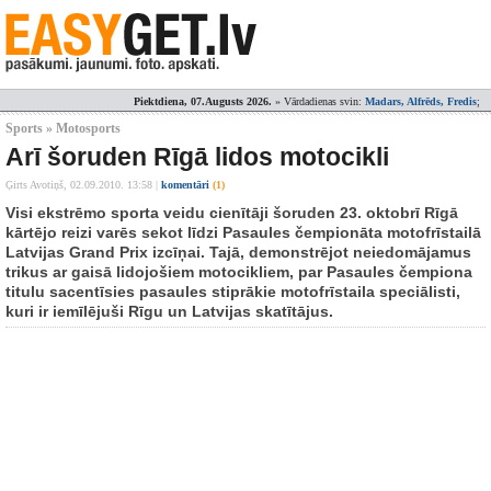
Piektdiena, 07.Augusts 2026.
» Vārdadienas svin:
Madars, Alfrēds, Fredis
;
Sports » Motosports
Arī šoruden Rīgā lidos motocikli
Ģirts Avotiņš,
02.09.2010. 13:58
|
komentāri
(1)
Visi ekstrēmo sporta veidu cienītāji šoruden 23. oktobrī Rīgā
kārtējo reizi varēs sekot līdzi Pasaules čempionāta motofrīstailā
Latvijas Grand Prix izcīņai. Tajā, demonstrējot neiedomājamus
trikus ar gaisā lidojošiem motocikliem, par Pasaules čempiona
titulu sacentīsies pasaules stiprākie motofrīstaila speciālisti,
kuri ir iemīlējuši Rīgu un Latvijas skatītājus.