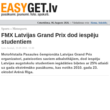
Ceturtdiena, 06.Augusts 2026.
» Vārdadienas svin:
Aisma, Askolds
;
Sports » Motosports
FMX Latvijas Grand Prix dod iespēju
studentiem
Ģirts Avotiņš,
23.09.2010. 11:00
Motofrīstaila Pasaules čempionāta Latvijas Grand Prix
organizatori, pateicoties saviem atbalstītājiem, dod iespēju
Latvijas augstskolu studentiem iegādāties biļetes ar 25% atlaidi
uz gada ekstrēmāko pasākumu, kas notiks 2010. gada 23.
oktobrī Arēnā Rīga.