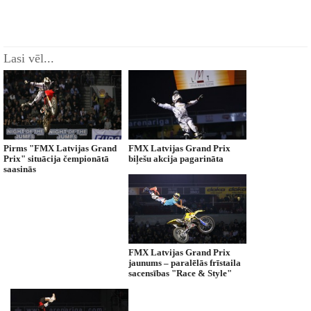
Lasi vēl...
Pirms "FMX Latvijas Grand
FMX Latvijas Grand Prix
Prix" situācija čempionātā
biļešu akcija pagarināta
saasinās
FMX Latvijas Grand Prix
jaunums – paralēlās frīstaila
sacensības "Race & Style"