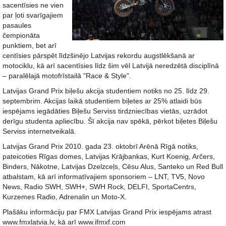
sacentīsies ne vien
par ļoti svarīgajiem
pasaules
čempionāta
punktiem, bet arī
centīsies pārspēt līdzšinējo Latvijas rekordu augstlēkšanā ar
motociklu, kā arī sacentīsies līdz šim vēl Latvijā neredzētā disciplīnā
– paralēlajā motofrīstailā "Race & Style".
Latvijas Grand Prix biļešu akcija studentiem notiks no 25. līdz 29.
septembrim. Akcijas laikā studentiem biļetes ar 25% atlaidi būs
iespējams iegādāties Biļešu Serviss tirdzniecības vietās, uzrādot
derīgu studenta apliecību. Šī akcija nav spēkā, pērkot biļetes Biļešu
Serviss internetveikalā.
Latvijas Grand Prix 2010. gada 23. oktobrī Arēnā Rīgā notiks,
pateicoties Rīgas domes, Latvijas Krājbankas, Kurt Koenig, Arčers,
Binders, Nākotne, Latvijas Dzelzceļs, Cēsu Alus, Santeko un Red Bull
atbalstam, kā arī informatīvajiem sponsoriem – LNT, TV5, Novo
News, Radio SWH, SWH+, SWH Rock, DELFI, SportaCentrs,
Kurzemes Radio, Adrenalin un Moto-X.
Plašāku informāciju par FMX Latvijas Grand Prix iespējams atrast
www.fmxlatvia.lv, kā arī www.ifmxf.com