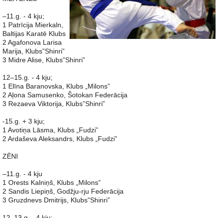
–11.g. - 4 kju;
1 Patrīcija Mierkaln,
Baltijas Karatē Klubs
2 Agafonova Larisa
Marija, Klubs”Shinri”
3 Midre Alise, Klubs”Shinri”
12–15.g. - 4 kju;
1 Elīna Baranovska, Klubs „Milons”
2 Aļona Samusenko, Šotokan Federācija
3 Rezaeva Viktorija, Klubs”Shinri”
-15.g. + 3 kju;
1 Avotiņa Lāsma, Klubs „Fudzi”
2 Ardaševa Aleksandrs, Klubs „Fudzi”
ZĒNI
–11.g. - 4 kju
1 Orests Kalniņš, Klubs „Milons”
2 Sandis Liepiņš, Godžju-rju Federācija
3 Gruzdnevs Dmitrijs, Klubs”Shinri”
12–13.g. - 4 kju;