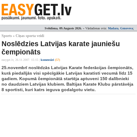
Svētdiena, 09.Augusts 2026.
» Vārdadienas svin:
Madara, Genoveva
;
Sports » Cīņas sporta veidi
Noslēdzies Latvijas karate jauniešu
čempionāts
easyget.lv,
26.11.2007. 15:15
|
komentāri
(57)
25.novembrī noslēdzās Latvijas Karate federācijas čempionāts,
kurā piedalījās visi spēcīgākie Latvijas karatisti vecumā līdz 15
gadiem. Kopumā čempionātā startēja aptuveni 150 dalībnieki
no daudziem Latvijas klubiem. Baltijas Karate Klubu pārstāvēja
8 sportisti, kuri katrs ieguva godalgotu vietu.