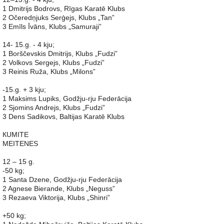
1 Dmitrijs Bodrovs, Rīgas Karatē Klubs
2 Očeredņjuks Serģejs, Klubs „Tan”
3 Emīls Īvāns, Klubs „Samuraji”
14- 15.g. - 4 kju;
1 Borščevskis Dmitrijs, Klubs „Fudzi”
2 Volkovs Sergejs, Klubs „Fudzi”
3 Reinis Ruža, Klubs „Milons”
-15.g. + 3 kju;
1 Maksims Lupiks, Godžju-rju Federācija
2 Sjomins Andrejs, Klubs „Fudzi”
3 Dens Sadikovs, Baltijas Karatē Klubs
КUMITE
MEITENES
12 – 15 g.
-50 kg;
1 Santa Dzene, Godžju-rju Federācija
2 Agnese Bierande, Klubs „Neguss”
3 Rezaeva Viktorija, Klubs „Shinri”
+50 kg;