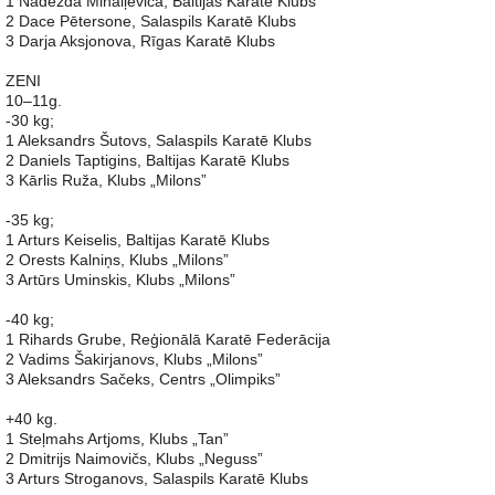
1 Nadežda Mihaiļeviča, Baltijas Karatē Klubs
2 Dace Pētersone, Salaspils Karatē Klubs
3 Darja Aksjonova, Rīgas Karatē Klubs
ZENI
10–11g.
-30 kg;
1 Aleksandrs Šutovs, Salaspils Karatē Klubs
2 Daniels Taptigins, Baltijas Karatē Klubs
3 Kārlis Ruža, Klubs „Milons”
-35 kg;
1 Arturs Keiselis, Baltijas Karatē Klubs
2 Orests Kalniņs, Klubs „Milons”
3 Artūrs Uminskis, Klubs „Milons”
-40 kg;
1 Rihards Grube, Reģionālā Karatē Federācija
2 Vadims Šakirjanovs, Klubs „Milons”
3 Aleksandrs Sačeks, Centrs „Olimpiks”
+40 kg.
1 Steļmahs Artjoms, Klubs „Tan”
2 Dmitrijs Naimovičs, Klubs „Neguss”
3 Arturs Stroganovs, Salaspils Karatē Klubs