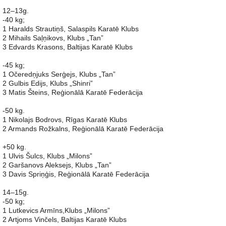
12–13g.
-40 kg;
1 Haralds Strautiņš, Salaspils Karatē Klubs
2 Mihails Saļņikovs, Klubs „Tan”
3 Edvards Krasons, Baltijas Karatē Klubs
-45 kg;
1 Očeredņjuks Serģejs, Klubs „Tan”
2 Gulbis Edijs, Klubs „Shinri”
3 Matis Šteins, Reģionālā Karatē Federācija
-50 kg.
1 Nikolajs Bodrovs, Rīgas Karatē Klubs
2 Armands Rožkalns, Reģionālā Karatē Federācija
+50 kg.
1 Ulvis Šulcs, Klubs „Milons”
2 Garšanovs Aleksejs, Klubs „Tan”
3 Davis Spriņģis, Reģionālā Karatē Federācija
14–15g.
-50 kg;
1 Lutkevics Armīns,Klubs „Milons”
2 Artjoms Vinčels, Baltijas Karatē Klubs