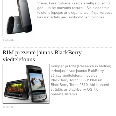
Vision, kura izstrādei ražotājs veltījis pusotru
gadu un ne mazums resursu. Šis elegantais
telefons lepojas ar elegantu alumīnija korpusu
kas izstrādāts pēc "unibody" tehnoloģijas.
04.08.2011.
RIM prezentē jaunos BlackBerry
viedtelefonus
Kompānija RIM (Research in Motion)
izziņojusi divus jaunus BlakBerry
sērijas viedtelefona modeļus -
BlackBerry Torch 9850/9860 un
BlackBerry Torch 9810. Abi jaunumi
strādās ar BlackBerry OS 7.0
operētājsistēmu.
04.08.2011.