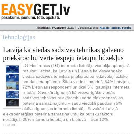
Piektdiena, 07.Augusts 2026.
» Vārdadienas svin:
Madars, Alfrēds, Fredis
;
Tehnoloģijas
Latvijā kā viedās sadzīves tehnikas galveno
priekšrocību vērtē iespēju ietaupīt līdzekļus
LG Electronics (LG) interneta lietotāju viedokļa aptaujas1
rezultāti liecina, ka Latvijā un Lietuvā kā vissvarīgāko
viedās sadzīves tehnikas priekšrocību iedzīvotāji uzlūko
naudas ietaupījumu. Šādu viedokli pauduši 54% Latvijas,
72% Lietuvas respondenti un tikai 5% Igaunijas interneta
lietotāji. Savukārt Igaunijā kā vissvarīgāko viedās
sadzīves tehnikas priekšrocību vērtē elektroenerģijas
patēriņa samazinājumu – šādu viedokli pauduši 76%
aktīvie Igaunijas interneta lietotāji. Savukārt Latvijā
elektroenerģijas patēriņa samazinājumu kā būtisku faktoru
norādījuši 20% interneta lietotāju un Lietuvā – tikai 12%.
11.08.2011.