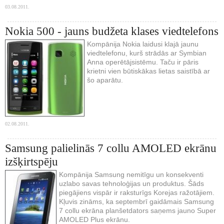
03.08.2011.
Nokia 500 - jauns budžeta klases viedtelefons
Kompānija Nokia laidusi klajā jaunu
viedtelefonu, kurš strādās ar Symbian
Anna operētājsistēmu. Taču ir pāris
krietni vien būtiskākas lietas saistībā ar
šo aparātu.
02.08.2011.
Samsung palielinās 7 collu AMOLED ekrānu
izšķirtspēju
Kompānija Samsung nemitīgu un konsekventi
uzlabo savas tehnoloģijas un produktus. Šāds
piegājiens vispār ir raksturīgs Korejas ražotājiem.
Kļuvis zināms, ka septembrī gaidāmais Samsung
7 collu ekrāna planšetdators saņems jauno Super
AMOLED Plus ekrānu.