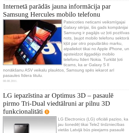
Internetā parādās jauna informācija par
Samsung Hercules mobilo telefonu
Pateicoties neticami veiksmīgajai
Galaxy sērijai, šis gads kompānijai
Samsung ir pagājis uz ļoti pozitīvas
nots, ļaujot mobilo telefonu sektorā
kļūt par otro populārāko marku,
atpaliekot tikai no Apple iPhone, un
apsteidzot ilggadējo mobilo
telefonu līderi Nokia. Turklāt ļoti
ticams, ka ar Galaxy S II
nonākšanu ASV veikalu plauktos, Samsung spēs iekarot arī
pasaules līdera titulu.
08.08.2011.
LG iepazīstina ar Optimus 3D – pasaulē
pirmo Tri-Dual viedtālruni ar pilnu 3D
funkcionalitāti
1
LG Electronics (LG) oficiāli paziņo, ka
jau šonedēļ tikai Tele2 tirdzniecības
vietās Latvijā būs pieejams pasaulē