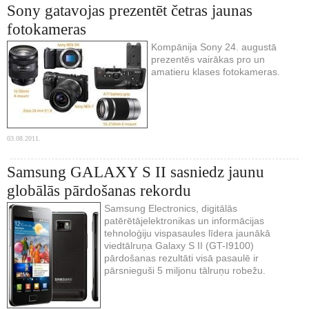
Sony gatavojas prezentēt četras jaunas
fotokameras
Kompānija Sony 24. augustā
prezentēs vairākas pro un
amatieru klases fotokameras.
03.08.2011.
Samsung GALAXY S II sasniedz jaunu
globālās pārdošanas rekordu
Samsung Electronics, digitālās
patērētājelektronikas un informācijas
tehnoloģiju vispasaules līdera jaunākā
viedtālruņa Galaxy S II (GT-I9100)
pārdošanas rezultāti visā pasaulē ir
pārsnieguši 5 miljonu tālruņu robežu.