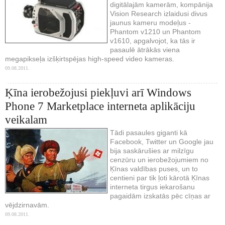
digitālajām kamerām, kompānija
Vision Research izlaidusi divus
jaunus kameru modeļus -
Phantom v1210 un Phantom
v1610, apgalvojot, ka tās ir
pasaulē ātrākās viena
megapikseļa izšķirtspējas high-speed video kameras.
09.08.2011.
Ķīna ierobežojusi piekļuvi arī Windows
Phone 7 Marketplace interneta aplikāciju
veikalam
Tādi pasaules giganti kā
Facebook, Twitter un Google jau
bija saskārušies ar milzīgu
cenzūru un ierobežojumiem no
Ķīnas valdības puses, un to
centieni par tik ļoti kārotā Ķīnas
interneta tirgus iekarošanu
pagaidām izskatās pēc cīņas ar
vējdzirnavām.
09.08.2011.