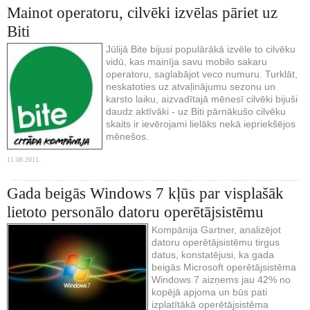
Mainot operatoru, cilvēki izvēlas pāriet uz
Biti
Jūlijā Bite bijusi populārākā izvēle to cilvēku
vidū, kas mainīja savu mobilo sakaru
operatoru, saglabājot veco numuru. Turklāt,
neskatoties uz atvaļinājumu sezonu un
karsto laiku, aizvadītajā mēnesī cilvēki bijuši
daudz aktīvāki - uz Biti pārnākušo cilvēku
skaits ir ievērojami lielāks nekā iepriekšējos
mēnešos.
11.08.2011.
Gada beigās Windows 7 kļūs par visplašāk
lietoto personālo datoru operētājsistēmu
Kompānija Gartner, analizējot
datoru operētājsistēmu tirgus
datus, konstatējusi, ka gada
beigās Microsoft operētājsistēma
Windows 7 aizņems jau 42% no
kopējā apjoma un būs pati
izplatītākā operētājsistēma