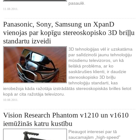
pasaulē.
11.08.2011.
Panasonic, Sony, Samsung un XpanD
vienojas par kopīgu stereoskopisko 3D briļļu
standartu izveidi
3D tehnoloģijas vēl ir uzskatāma
par salīdzinoši jaunu tehnoloģiju
mūsdienu televizoros, un kā
lielākā problēma, ar ko
saskārušies klienti, ir daudzie
stereoskopisko 3D briļļu
tehnoloģiju standarti, kas
ierobežoja kāda ražotāja izstrādātās stereoskopiskās brilles lietot
kopā ar cita ražotāja televizoru.
10.08.2011.
Vision Research Phantom v1210 un v1610
iemūžinās katru kustību
Pieaugot interesei par tā
saucamajām „high-speed"