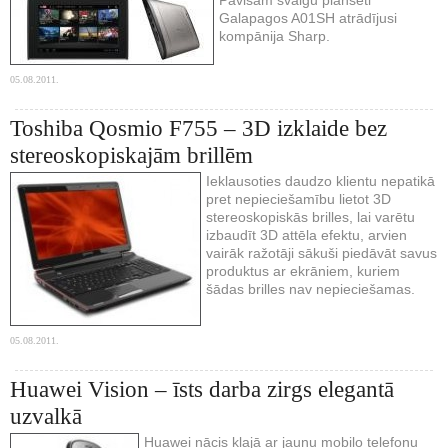
Galapagos A01SH atrādījusi
kompānija Sharp.
05.08.2011.
Toshiba Qosmio F755 – 3D izklaide bez
stereoskopiskajām brillēm
Ieklausoties daudzo klientu nepatikā
pret nepieciešamību lietot 3D
stereoskopiskās brilles, lai varētu
izbaudīt 3D attēla efektu, arvien
vairāk ražotāji sākuši piedāvāt savus
produktus ar ekrāniem, kuriem
šādas brilles nav nepieciešamas.
05.08.2011.
Huawei Vision – īsts darba zirgs elegantā
uzvalkā
Huawei nācis klajā ar jaunu mobilo telefonu