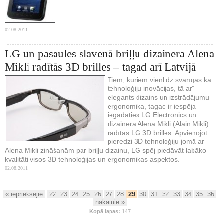
02.08.2011.
LG un pasaules slavenā briļļu dizainera Alena
Mikli radītās 3D brilles – tagad arī Latvijā
Tiem, kuriem vienlīdz svarīgas kā
tehnoloģiju inovācijas, tā arī
elegants dizains un izstrādājumu
ergonomika, tagad ir iespēja
iegādāties LG Electronics un
dizainera Alena Mikli (Alain Mikli)
radītās LG 3D brilles. Apvienojot
pieredzi 3D tehnoloģiju jomā ar
Alena Mikli zināšanām par briļļu dizainu, LG spēj piedāvāt labāko
kvalitāti visos 3D tehnoloģijas un ergonomikas aspektos.
02.08.2011.
« iepriekšējie
22
23
24
25
26
27
28
29
30
31
32
33
34
35
36
nākamie »
Kopā lapas:
147