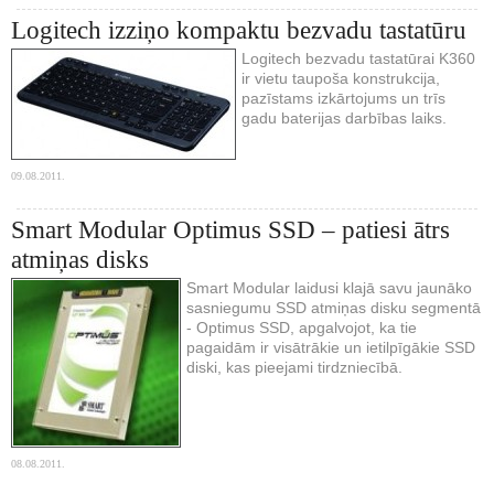
Logitech izziņo kompaktu bezvadu tastatūru
Logitech bezvadu tastatūrai K360
ir vietu taupoša konstrukcija,
pazīstams izkārtojums un trīs
gadu baterijas darbības laiks.
09.08.2011.
Smart Modular Optimus SSD – patiesi ātrs
atmiņas disks
Smart Modular laidusi klajā savu jaunāko
sasniegumu SSD atmiņas disku segmentā
- Optimus SSD, apgalvojot, ka tie
pagaidām ir visātrākie un ietilpīgākie SSD
diski, kas pieejami tirdzniecībā.
08.08.2011.