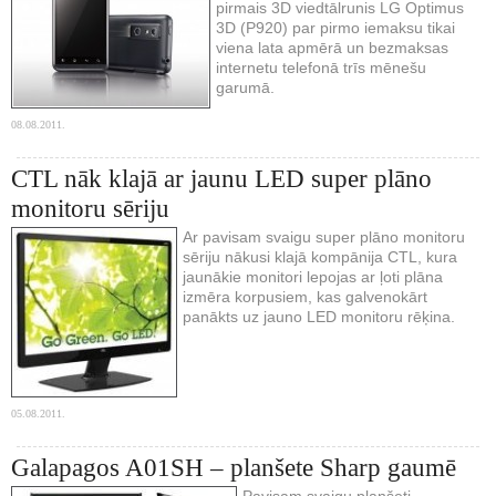
pirmais 3D viedtālrunis LG Optimus
3D (P920) par pirmo iemaksu tikai
viena lata apmērā un bezmaksas
internetu telefonā trīs mēnešu
garumā.
08.08.2011.
CTL nāk klajā ar jaunu LED super plāno
monitoru sēriju
Ar pavisam svaigu super plāno monitoru
sēriju nākusi klajā kompānija CTL, kura
jaunākie monitori lepojas ar ļoti plāna
izmēra korpusiem, kas galvenokārt
panākts uz jauno LED monitoru rēķina.
05.08.2011.
Galapagos A01SH – planšete Sharp gaumē
Pavisam svaigu planšeti