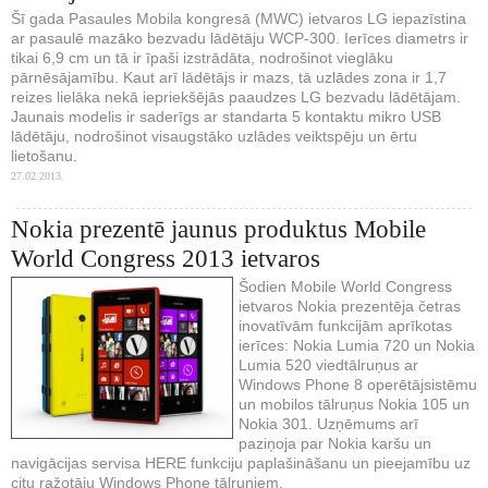
Šī gada Pasaules Mobila kongresā (MWC) ietvaros LG iepazīstina
ar pasaulē mazāko bezvadu lādētāju WCP-300. Ierīces diametrs ir
tikai 6,9 cm un tā ir īpaši izstrādāta, nodrošinot vieglāku
pārnēsājamību. Kaut arī lādētājs ir mazs, tā uzlādes zona ir 1,7
reizes lielāka nekā iepriekšējās paaudzes LG bezvadu lādētājam.
Jaunais modelis ir saderīgs ar standarta 5 kontaktu mikro USB
lādētāju, nodrošinot visaugstāko uzlādes veiktspēju un ērtu
lietošanu.
27.02.2013.
Nokia prezentē jaunus produktus Mobile
World Congress 2013 ietvaros
Šodien Mobile World Congress
ietvaros Nokia prezentēja četras
inovatīvām funkcijām aprīkotas
ierīces: Nokia Lumia 720 un Nokia
Lumia 520 viedtālruņus ar
Windows Phone 8 operētājsistēmu
un mobilos tālruņus Nokia 105 un
Nokia 301. Uzņēmums arī
paziņoja par Nokia karšu un
navigācijas servisa HERE funkciju paplašināšanu un pieejamību uz
citu ražotāju Windows Phone tālruņiem.