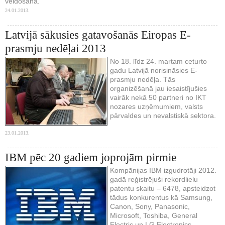
veidošanā.
24.01.2013.
Latvijā sākusies gatavošanās Eiropas E-
prasmju nedēļai 2013
No 18. līdz 24. martam ceturto
gadu Latvijā norisināsies E-
prasmju nedēļa. Tās
organizēšanā jau iesaistījušies
vairāk nekā 50 partneri no IKT
nozares uzņēmumiem, valsts
pārvaldes un nevalstiskā sektora.
23.01.2013.
IBM pēc 20 gadiem joprojām pirmie
Kompānijas IBM izgudrotāji 2012.
gadā reģistrējuši rekordlielu
patentu skaitu – 6478, apsteidzot
tādus konkurentus kā Samsung,
Canon, Sony, Panasonic,
Microsoft, Toshiba, General
Electric un LG Electronics.