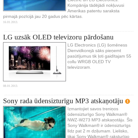
Kompānija tādējādi nokļuvusi
Amerikas patentu saraksta
pirmajā pozīcijā jau 20 gadus pēc kārtas.
16.01.2013.
LG uzsāk OLED televizoru pārdošanu
LG Electronics (LG) šomēness
Dienvidkorejā sāks pieņemt
pasūtījumus tik ļoti gaidītajam 55
collu WRGB OLED TV
televizoram.
08.01.2013.
Sony rada ūdensizturīgu MP3 atskaņotāju
1
Izmantojiet savos treniņos
ūdensizturīgo Sony Walkman®
NWZ-W273 MP3 atskaņotāju. Šis
Sony Walkman® ir ūdensizturīgs
līdz pat 2 m dziļumam. Lielisko,
tikai Sony Walkman® raksturīgo