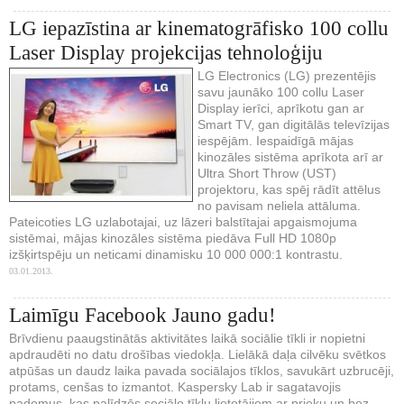
LG iepazīstina ar kinematogrāfisko 100 collu
Laser Display projekcijas tehnoloģiju
LG Electronics (LG) prezentējis
savu jaunāko 100 collu Laser
Display ierīci, aprīkotu gan ar
Smart TV, gan digitālās televīzijas
iespējām. Iespaidīgā mājas
kinozāles sistēma aprīkota arī ar
Ultra Short Throw (UST)
projektoru, kas spēj rādīt attēlus
no pavisam neliela attāluma.
Pateicoties LG uzlabotajai, uz lāzeri balstītajai apgaismojuma
sistēmai, mājas kinozāles sistēma piedāva Full HD 1080p
izšķirtspēju un neticami dinamisku 10 000 000:1 kontrastu.
03.01.2013.
Laimīgu Facebook Jauno gadu!
Brīvdienu paaugstinātās aktivitātes laikā sociālie tīkli ir nopietni
apdraudēti no datu drošības viedokļa. Lielākā daļa cilvēku svētkos
atpūšas un daudz laika pavada sociālajos tīklos, savukārt uzbrucēji,
protams, cenšas to izmantot. Kaspersky Lab ir sagatavojis
padomus, kas palīdzēs sociālo tīklu lietotājiem ar prieku un bez