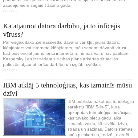
zaudējumiem sagaidīt Jauno gadu.
27.12.2012.
Kā atjaunot datora darbību, ja to inficējis
vīruss?
Par visgaidītāko Ziemassvētku dāvanu var kļūt jauns dators,
klēpjdators vai interneta klēpjdators, taču saņemt dāvanā vīrusu,
kad pievienojat jauno ierīci internetam, nemaz vairs nav patīkami.
Kaspersky Lab izstrādātais rīcības plāns ārkārtas situācijās
palīdzēs atjaunot ierīču darbību un izglābt svētkus.
20.12.2012.
IBM atklāj 5 tehnoloģijas, kas izmainīs mūsu
dzīvi
IBM publisko nākotnes tehnoloģiju
sarakstu "IBM 5-in-5", kurā
apkopotas tehnoloģiju inovācijas,
kas tuvāko piecu gadu laikā
izmainīs veidu, kā cilvēki dzīvo,
strādā un sazinās. Datorsistēmas
spēs pieskarties, redzēt, dzirdēt,