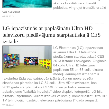
skaņas kvalitāti varat baudīt
peldoties, vingrojot trenažieru zālē
vai skrienot.
08.01.2013.
LG iepazīstinās ar paplašinātu Ultra HD
televizoru piedāvājumu starptautiskajā CES
izstādē
LG Electronics (LG) iepazīstinās
ar jaunu Ultra HD televizoru
piedāvājumu starptautiskajā CES
2013 izstādē Lasvegasā. Oriģinālo
84 collu Ultra HD televizoru
papildinās 55 un 65 collu ekrāna
modeļi. Jaunajiem izmēriem ir
raksturīga tāda pati satriecoša izšķirtspēja un nepieredzēta
skatīšanās pieredze kā LG 84 collu Ultra HD televizoram, kas
2013.gada starptautiskajā CES® Inovāciju balvā saņēma
apbalvojumu "Labākā Inovācija" video displeju kategorijā. LG bija
pirmais uzņēmums, kuram izdevās veiksmīgi komercializēt Ultra HD
TV tehnoloģiju, uzsākot televizora pārdošanu šī gada augustā.
07.01.2013.