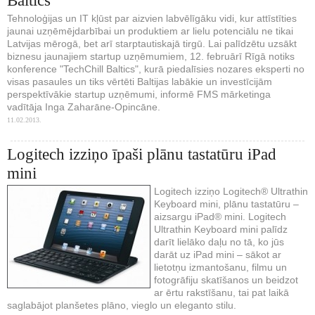
Baltics"
Tehnoloģijas un IT kļūst par aizvien labvēlīgāku vidi, kur attīstīties
jaunai uzņēmējdarbībai un produktiem ar lielu potenciālu ne tikai
Latvijas mērogā, bet arī starptautiskajā tirgū. Lai palīdzētu uzsākt
biznesu jaunajiem startup uzņēmumiem, 12. februārī Rīgā notiks
konference "TechChill Baltics", kurā piedalīsies nozares eksperti no
visas pasaules un tiks vērtēti Baltijas labākie un investīcijām
perspektīvākie startup uzņēmumi, informē FMS mārketinga
vadītāja Inga Zaharāne-Opincāne.
11.02.2013.
Logitech izziņo īpaši plānu tastatūru iPad
mini
Logitech izziņo Logitech® Ultrathin
Keyboard mini, plānu tastatūru –
aizsargu iPad® mini. Logitech
Ultrathin Keyboard mini palīdz
darīt lielāko daļu no tā, ko jūs
darāt uz iPad mini – sākot ar
lietotņu izmantošanu, filmu un
fotogrāfiju skatīšanos un beidzot
ar ērtu rakstīšanu, tai pat laikā
saglabājot planšetes plāno, vieglo un eleganto stilu.