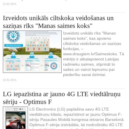
25.02.2013.
Izveidots unikāls ciltskoka veidošanas un
saziņas rīks "Manas saimes koks"
Izveidots unikāls rīks "Manas
saimes koks", kas apvieno
ciltskoka veidošanas un saziņas
funkcijas, –
www.draugiem.lv/Saimeskoks. Tā
mērķis ir atkalapvienot Latvijas
radinieku saimes, stiprināt to
saites un vairot lepnumu par
piederību savai dzimtai.
22.02.2013.
LG iepazīstina ar jauno 4G LTE viedtālruņu
sēriju - Optimus F
LG Electronics (LG) paplašina savu 4G LTE
viedtālruņu klāstu, iepazīstinot ar jaunu Optimus F-
sēriju Pasaules Mobilā kongresa ietvaros Barselonā.
Optimus F-sērija izstrādāta, lai nodrošinātu 4G LTE