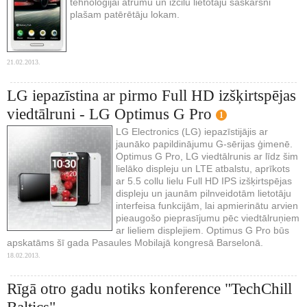
tehnoloģijai ātrumu un izcilu lietotāju saskarsni
plašam patērētāju lokam.
21.02.2013.
LG iepazīstina ar pirmo Full HD izšķirtspējas
viedtālruni - LG Optimus G Pro
1
LG Electronics (LG) iepazīstijājis ar
jaunāko papildinājumu G-sērijas ģimenē.
Optimus G Pro, LG viedtālrunis ar līdz šim
lielāko displeju un LTE atbalstu, aprīkots
ar 5.5 collu lielu Full HD IPS izšķirtspējas
displeju un jaunām pilnveidotām lietotāju
interfeisa funkcijām, lai apmierinātu arvien
pieaugošo pieprasījumu pēc viedtālruņiem
ar lieliem displejiem. Optimus G Pro būs
apskatāms šī gada Pasaules Mobilajā kongresā Barselonā.
18.02.2013.
Rīgā otro gadu notiks konference "TechChill