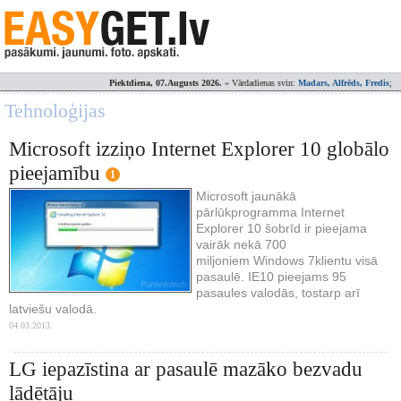
Piektdiena, 07.Augusts 2026.
» Vārdadienas svin:
Madars, Alfrēds, Fredis
;
Tehnoloģijas
Microsoft izziņo Internet Explorer 10 globālo
pieejamību
1
Microsoft jaunākā
pārlūkprogramma Internet
Explorer 10 šobrīd ir pieejama
vairāk nekā 700
miljoniem Windows 7klientu visā
pasaulē. IE10 pieejams 95
pasaules valodās, tostarp arī
latviešu valodā.
04.03.2013.
LG iepazīstina ar pasaulē mazāko bezvadu
lādētāju