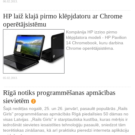
06.02.2013.
HP laiž klajā pirmo klēpjdatoru ar Chrome
operētājsistēmu
Kompānija HP izziņo pirmo
klēpjdatora modeli - HP Pavilion
14 Chromebook, kuru darbina
Chrome operētājsistēma.
05.02.2013.
Rīgā notiks programmēšanas apmācības
sievietēm
2
Šajā nedēļas nogalē, 25. un 26. janvārī, pasaulē populārās „Rails
Girls" programmēšanas apmācībās Rīgā piedalīsies 50 dāmas no
visas Latvijas. „Rails Girls" ir starptautiska kustība, kuras mērķis ir
iedrošināt sievietes iesaistīties tehnoloģiju pasaulē, sniedzot tām
teorētiskas zināšanas, kā arī praktisku pieredzi interneta aplikāciju