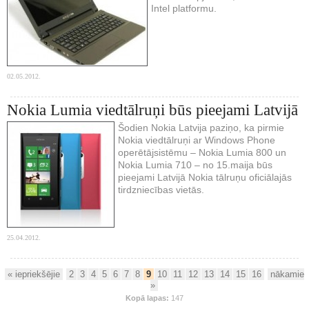
Intel platformu.
02.05.2012.
Nokia Lumia viedtālruņi būs pieejami Latvijā
Šodien Nokia Latvija paziņo, ka pirmie
Nokia viedtālruņi ar Windows Phone
operētājsistēmu – Nokia Lumia 800 un
Nokia Lumia 710 – no 15.maija būs
pieejami Latvijā Nokia tālruņu oficiālajās
tirdzniecības vietās.
25.04.2012.
« iepriekšējie
2
3
4
5
6
7
8
9
10
11
12
13
14
15
16
nākamie
»
Kopā lapas:
147