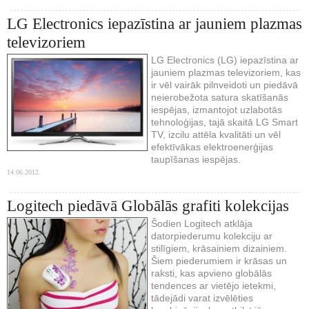
LG Electronics iepazīstina ar jauniem plazmas
televizoriem
LG Electronics (LG) iepazīstina ar
jauniem plazmas televizoriem, kas
ir vēl vairāk pilnveidoti un piedāvā
neierobežota satura skatīšanās
iespējas, izmantojot uzlabotās
tehnoloģijas, tajā skaitā LG Smart
TV, izcilu attēla kvalitāti un vēl
efektīvākas elektroenerģijas
taupīšanas iespējas.
14.06.2012.
Logitech piedāvā Globālās grafiti kolekcijas
Šodien Logitech atklāja
datorpiederumu kolekciju ar
stilīgiem, krāsainiem dizainiem.
Šiem piederumiem ir krāsas un
raksti, kas apvieno globālās
tendences ar vietējo ietekmi,
tādejādi varat izvēlēties