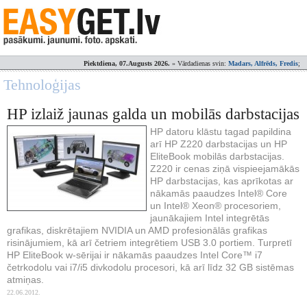
Piektdiena, 07.Augusts 2026.
» Vārdadienas svin:
Madars, Alfrēds, Fredis
;
Tehnoloģijas
HP izlaiž jaunas galda un mobilās darbstacijas
HP datoru klāstu tagad papildina
arī HP Z220 darbstacijas un HP
EliteBook mobilās darbstacijas.
Z220 ir cenas ziņā vispieejamākās
HP darbstacijas, kas aprīkotas ar
nākamās paaudzes Intel® Core
un Intel® Xeon® procesoriem,
jaunākajiem Intel integrētās
grafikas, diskrētajiem NVIDIA un AMD profesionālās grafikas
risinājumiem, kā arī četriem integrētiem USB 3.0 portiem. Turpretī
HP EliteBook w-sērijai ir nākamās paaudzes Intel Core™ i7
četrkodolu vai i7/i5 divkodolu procesori, kā arī līdz 32 GB sistēmas
atmiņas.
22.06.2012.