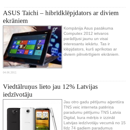
ASUS Taichi – hibrīdklēpjdators ar diviem
ekrāniem
Kompānija Asus pasākuma
Computex 2012 ietvaros
parādījusi jaunu un visai
interesantu iekārtu. Tas ir
klēpjdators, kurš aprīkotas ar
diviem pilnvērtīgiem ekrāniem.
04.06.2012.
Viedtālruņus lieto jau 12% Latvijas
iedzīvotāju
Jau otro gadu pētījumu aģentūra
TNS veic interneta patēriņa
paradumu pētījumu TNS Latvia
Digital, kura mērķis ir izzināt
Latvijas iedzīvotāju vecumā no 15
līdz 74 gadiem paradumus