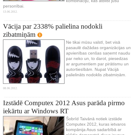
kombināciju, kas atbilst jūsu
personībai.
13.06.2012.
Vācija par 2338% palielina nodokli
zibatmiņām
1
Ne tikai mūsu valstī, bet visā
pasaulē dažādas organizācijas un
apvienības cenšas saņemt naudu
par neko un, to darot, piesedzas
ar argumentiem par pirātismu un
autortiesībām. Nupat Vācijā
palielināts nodoklis zibatmiņām.
08.06.2012.
Izstādē Computex 2012 Asus parāda pirmo
iekārtu ar Windows RT
Šobrīd Taivānā notiek izstāde
Computex 2012, kuras ietvaros
kompānija Asus sadarbībā ar
nVidia demonstrē divus jaunus