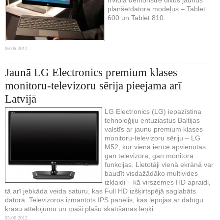
planšetdatora modeļus – Tablet
600 un Tablet 810.
06.06.2012.
Jaunā LG Electronics premium klases
monitoru-televizoru sērija pieejama arī
Latvijā
LG Electronics (LG) iepazīstina
tehnoloģiju entuziastus Baltijas
valstīs ar jaunu premium klases
monitoru-televizoru sēriju – LG
M52, kur vienā ierīcē apvienotas
gan televizora, gan monitora
funkcijas. Lietotāji vienā ekrānā var
baudīt visdažādāko multivides
izklaidi – kā virszemes HD apraidi,
tā arī jebkāda veida saturu, kas Full HD izšķirtspējā saglabāts
datorā. Televizoros izmantots IPS panelis, kas lepojas ar dabīgu
krāsu attēlojumu un īpaši plašu skatīšanās leņķi.
05.06.2012.