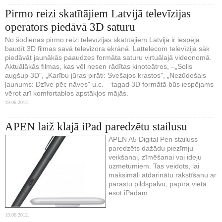
Pirmo reizi skatītājiem Latvijā televīzijas
operators piedāvā 3D saturu
No šodienas pirmo reizi televīzijas skatītājiem Latvijā ir iespēja
baudīt 3D filmas savā televizora ekrānā. Lattelecom televīzija sāk
piedāvāt jaunākās paaudzes formāta saturu virtuālajā videonomā.
Aktuālākās filmas, kas vēl nesen rādītas kinoteātros, –„Solis
augšup 3D", „Karību jūras pirāti: Svešajos krastos", „Nezūdošais
ļaunums: Dzīve pēc nāves" u.c. – tagad 3D formātā būs iespējams
vērot arī komfortablos apstākļos mājās.
19.06.2012.
APEN laiž klajā iPad paredzētu stailusu
APEN A5 Digital Pen stailuss
paredzēts dažādu piezīmju
veikšanai, zīmēšanai vai ideju
uzmetumiem. Tas veidots, lai
maksimāli atdarinātu rakstīšanu ar
parastu pildspalvu, papīra vietā
esot iPadam.
19.06.2012.