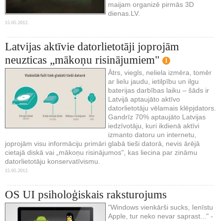
maijam organizē pirmās 3D
dienas.LV.
15.05.2012.
Latvijas aktīvie datorlietotāji joprojām
neuzticas „mākoņu risinājumiem"
1
Ātrs, viegls, neliela izmēra, tomēr
ar lielu jaudu, ietilpību un ilgu
baterijas darbības laiku – šāds ir
Latvijā aptaujāto aktīvo
datorlietotāju vēlamais klēpjdators.
Gandrīz 70% aptaujāto Latvijas
iedzīvotāju, kuri ikdienā aktīvi
izmanto datoru un internetu,
joprojām visu informāciju primāri glabā tieši datorā, nevis ārējā
cietajā diskā vai „mākoņu risinājumos", kas liecina par zināmu
datorlietotāju konservatīvismu.
15.05.2012.
OS UI psiholoģiskais raksturojums
"Windows vienkārši sucks, Ienīstu
Apple, tur neko nevar saprast..." -