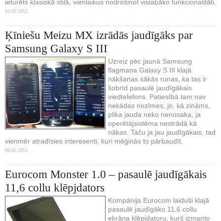
ieturēts klasiskā stilā, vienlaikus nodrošinot vislabāko funkcionalitāti.
10.05.2012.
Ķīniešu Meizu MX izrādās jaudīgāks par
Samsung Galaxy S III
Uzreiz pēc jaunā Samsung
flagmaņa Galaxy S III klajā
nākšanas sākās runas, ka tas ir
šobrīd pasaulē jaudīgākais
viedtelefons. Patiesībā tam nav
nekādas nozīmes, jo, kā zināms,
plika jauda neko nenosaka, ja
operētājsistēma nestrādā kā
nākas. Taču ja jau jaudīgākais, tad
vienmēr atradīsies interesenti, kuri mēģinās to pārbaudīt.
08.05.2012.
Eurocom Monster 1.0 – pasaulē jaudīgākais
11,6 collu klēpjdators
Kompānija Eurocom laiduši klajā
pasaulē jaudīgāko 11,6 collu
ekrāna klēpjdatoru, kurš izmanto