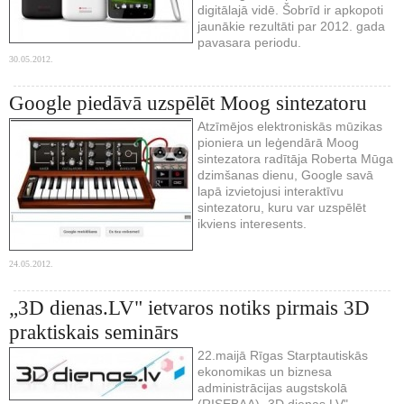
digitālajā vidē. Šobrīd ir apkopoti
jaunākie rezultāti par 2012. gada
pavasara periodu.
30.05.2012.
Google piedāvā uzspēlēt Moog sintezatoru
Atzīmējos elektroniskās mūzikas
pioniera un leģendārā Moog
sintezatora radītāja Roberta Mūga
dzimšanas dienu, Google savā
lapā izvietojusi interaktīvu
sintezatoru, kuru var uzspēlēt
ikviens interesents.
24.05.2012.
„3D dienas.LV" ietvaros notiks pirmais 3D
praktiskais seminārs
22.maijā Rīgas Starptautiskās
ekonomikas un biznesa
administrācijas augstskolā
(RISEBAA) „3D dienas.LV"