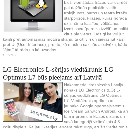
bieži vien šādas frāzes var dzirdēt
pat dažādās publiskās vietās -
trolejbusos, bāros un teātra izrāžu
starpbrīžos. Frāzes, kuras norāda
uz zināmu kaislību, vēlēšanos
izcelt savu "pareizo izvēli" un nolikt
citus pie vietas. Līdzīgi kā vīri jūt
kaisli pret automašīnas motora skaņu, tā citi vīri un sievas jūt kaisli
pret UI (User Interface), pret to, kā mašīna sazinās ar cilvēku, kādu
"ģīmi" tā rāda un kā uzvedas.
11.05.2012.
LG Electronics L-sērijas viedtālrunis LG
Optimus L7 būs pieejams arī Latvijā
Nākamnedēļ tirdzniecībā Latvijā
nonāks LG Electronics (LG) L-
sērijas viedtālrunis LG Optimus
L7. Viedtālrunis aprīkots ar
jaunāko Google operētājsistēmu
Ice Cream Sanwich Android, kā arī
tam ir premium klases dizains un
savā kategorijā vislielākais 4,3
collu displejs. Kā jau L-sērijas ierīcēm raksturīgs, arī šis viedtālrunis