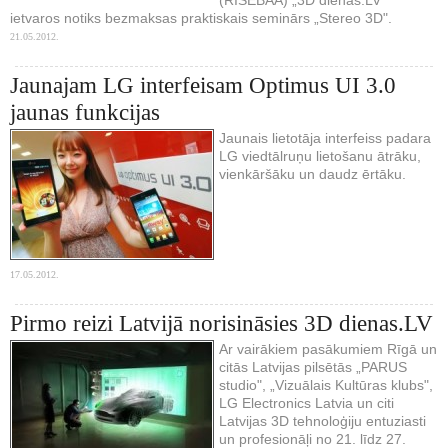
ietvaros notiks bezmaksas praktiskais seminārs „Stereo 3D".
21.05.2012.
Jaunajam LG interfeisam Optimus UI 3.0
jaunas funkcijas
Jaunais lietotāja interfeiss padara
LG viedtālruņu lietošanu ātrāku,
vienkāršāku un daudz ērtāku.
17.05.2012.
Pirmo reizi Latvijā norisināsies 3D dienas.LV
Ar vairākiem pasākumiem Rīgā un
citās Latvijas pilsētās „PARUS
studio", „Vizuālais Kultūras klubs",
LG Electronics Latvia un citi
Latvijas 3D tehnoloģiju entuziasti
un profesionāļi no 21. līdz 27.