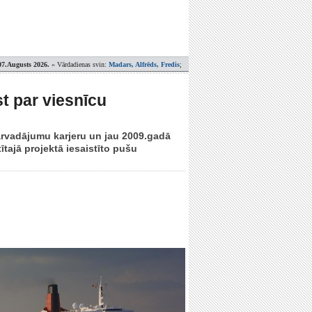
07.Augusts 2026.
» Vārdadienas svin:
Madars, Alfrēds, Fredis
;
st par viesnīcu
ārvadājumu karjeru un jau 2009.gadā
ītajā projektā iesaistīto pušu