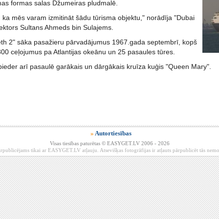
mas formas salas Džumeiras pludmalē.
, ka mēs varam izmitināt šādu tūrisma objektu," norādīja "Dubai
irektors Sultans Ahmeds bin Sulajems.
th 2" sāka pasažieru pārvadājumus 1967.gada septembrī, kopš
 800 ceļojumus pa Atlantijas okeānu un 25 pasaules tūres.
pieder arī pasaulē garākais un dārgākais kruīza kuģis "Queen Mary".
»
Autortiesības
Visas tiesības paturētas © EASYGET.LV 2006 - 2026
rpublicējams tikai ar EASYGET.LV atļauju. Atsevišķas fotogrāfijas ir atļauts pārpublicēt tās ne