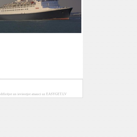
modificējot un ievieotjot atsauci uz EASYGET.LV