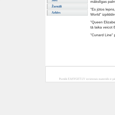
Šovi
mākslīgas pal
Žurnāli
"Es jūtos lepns
Arhīvs
World" izpildd
"Queen Elizabe
tā laika veicot
"Cunard Line" 
Portālā EASYGET.LV izvietotais materiāls ir pā