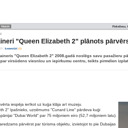
Piektdiena, 
i
aineri "Queen Elizabeth 2" plānots pārvēr
:20
|
komentāri
(1)
laineris "Queen Elizabeth 2" 2008.gadā noslēgs savu pasažieru p
 par virsūdens viesnīcu un iepirkumu centru, teikts pirmdien izplat
svērta iespēja ierīkot uz kuģa klāja arī muzeju.
th 2" īpašnieks, uzņēmums "Cunard Line" pārdeva kuģi
pānijai "Dubai World" par 75 miljoniem eiro (52,7 miljoniem latu).
paredzams pārvērst par tūrisma objektu, izvietojot to pie Dubaijas