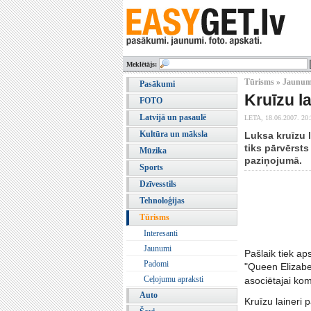
Meklētājs:
Tūrisms » Jaunum
Pasākumi
Kruīzu l
FOTO
Latvijā un pasaulē
LETA,
18.06.2007. 20
Kultūra un māksla
Luksa kruīzu 
tiks pārvērsts
Mūzika
paziņojumā.
Sports
Dzīvesstils
Tehnoloģijas
Tūrisms
Interesanti
Jaunumi
Pašlaik tiek ap
Padomi
"Queen Elizabe
Ceļojumu apraksti
asociētajai kom
Auto
Kruīzu laineri 