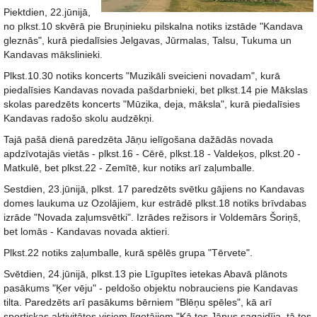
Piektdien, 22.jūnijā,
no plkst.10 skvērā pie Bruņinieku pilskalna notiks izstāde "Kandava
gleznās", kurā piedalīsies Jelgavas, Jūrmalas, Talsu, Tukuma un
Kandavas mākslinieki.
Plkst.10.30 notiks koncerts "Muzikāli sveicieni novadam", kurā
piedalīsies Kandavas novada pašdarbnieki, bet plkst.14 pie Mākslas
skolas paredzēts koncerts "Mūzika, deja, māksla", kurā piedalīsies
Kandavas radošo skolu audzēkņi.
Tajā pašā dienā paredzēta Jāņu ielīgošana dažādās novada
apdzīvotajās vietās - plkst.16 - Cērē, plkst.18 - Valdeķos, plkst.20 -
Matkulē, bet plkst.22 - Zemītē, kur notiks arī zaļumballe.
Sestdien, 23.jūnijā, plkst. 17 paredzēts svētku gājiens no Kandavas
domes laukuma uz Ozolājiem, kur estrādē plkst.18 notiks brīvdabas
izrāde "Novada zaļumsvētki". Izrādes režisors ir Voldemārs Šoriņš,
bet lomās - Kandavas novada aktieri.
Plkst.22 notiks zaļumballe, kurā spēlēs grupa "Tērvete".
Svētdien, 24.jūnijā, plkst.13 pie Līgupītes ietekas Abavā plānots
pasākums "Ķer vēju" - peldošo objektu nobrauciens pie Kandavas
tilta. Paredzēts arī pasākums bērniem "Blēņu spēles", kā arī
sportiskas aktivitātes visiem līgotājiem "Kā tos Jāņus sagaidīja, tā tos