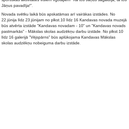
Jāņus pavadīja!".
Novada svētku laikā būs apskatāmas arī vairākas izstādes. No
22.jūnija līdz 23.jūnijam no plkst.10 līdz 16 Kandavas novada muzejā
būs atvērta izstāde "Kandavas novadam - 10" un "Kandavas novads
pastmarkās" - Mākslas skolas audzēkņu darbu izstāde. No plkst.10
līdz 16 galerijā "Vējspārns" būs aplūkojama Kandavas Mākslas
skolas audzēkņu nobeiguma darbu izstāde.