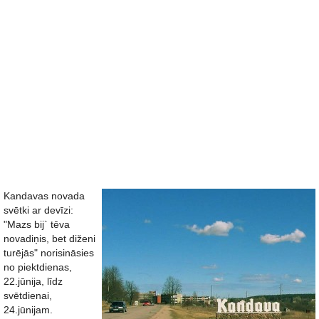
Kandavas novada
svētki ar devīzi:
"Mazs bij` tēva
novadiņis, bet diženi
turējās" norisināsies
no piektdienas,
22.jūnija, līdz
svētdienai,
24.jūnijam.