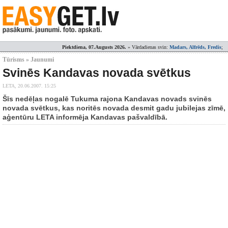
Piektdiena, 07.Augusts 2026.
» Vārdadienas svin:
Madars, Alfrēds, Fredis
;
Tūrisms » Jaunumi
Svinēs Kandavas novada svētkus
LETA,
20.06.2007. 15:25
Šīs nedēļas nogalē Tukuma rajona Kandavas novads svinēs
novada svētkus, kas noritēs novada desmit gadu jubilejas zīmē,
aģentūru LETA informēja Kandavas pašvaldībā.