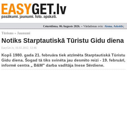
Ceturtdiena, 06.Augusts 2026.
» Vārdadienas svin:
Aisma, Askolds
;
Tūrisms » Jaunumi
Notiks Starptautiskā Tūristu Gidu diena
EasyGet.lv,
16.02.2012. 12:46
Kopš 1980. gada 21. februāra tiek atzīmēta Starptautiskā Tūristu
Gidu diena. Šogad tā tiks svinēta jau desmito reizi - 19. februārī,
informē centra „ B&M" darba vadītāja Inese Sērdiene.