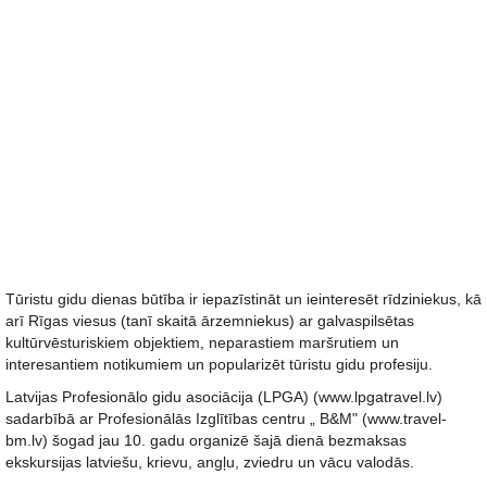
Tūristu gidu dienas būtība ir iepazīstināt un ieinteresēt rīdziniekus, kā
arī Rīgas viesus (tanī skaitā ārzemniekus) ar galvaspilsētas
kultūrvēsturiskiem objektiem, neparastiem maršrutiem un
interesantiem notikumiem un popularizēt tūristu gidu profesiju.
Latvijas Profesionālo gidu asociācija (LPGA) (www.lpgatravel.lv)
sadarbībā ar Profesionālās Izglītības centru „ B&M" (www.travel-
bm.lv) šogad jau 10. gadu organizē šajā dienā bezmaksas
ekskursijas latviešu, krievu, angļu, zviedru un vācu valodās.