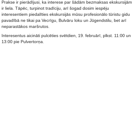
Prakse ir pierādījusi, ka interese par šādām bezmaksas ekskursijām
ir liela. Tāpēc, turpinot tradīciju, arī šogad dosim iespēju
interesentiem piedalīties ekskursijās mūsu profesionālo tūristu gidu
pavadībā ne tikai pa Vecrīgu, Bulvāru loku un Jūgendstilu, bet arī
neparastākos maršrutos.
Interesentus aicināti pulcēties svētdien, 19. februārī, plkst. 11:00 un
13:00 pie Pulvertorņa.