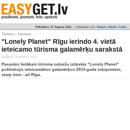
Piektdiena, 07.Augusts 2026.
» Vārdadienas svin:
Madars, Alfrēds, Fredis
;
Tūrisms » Jaunumi
"Lonely Planet" Rīgu ierindo 4. vietā
ieteicamo tūrisma galamērķu sarakstā
Easyget.lv,
29.10.2013. 16:32
Pasaules lielākais tūrisma ceļvežu izdevējs "Lonely Planet"
publiskojis ieteicamākos galamērķus 2014.gada ceļojumiem,
starp tiem - arī Rīga.