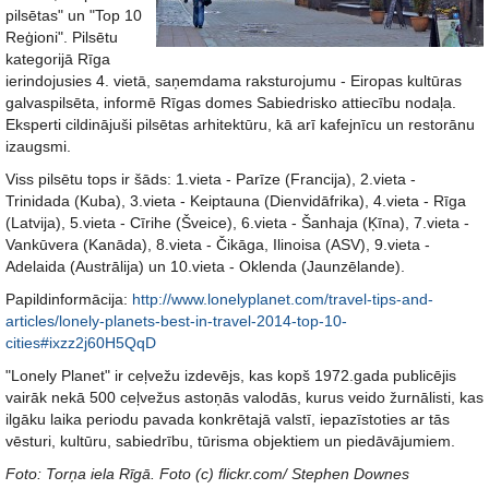
pilsētas" un "Top 10
Reģioni". Pilsētu
kategorijā Rīga
ierindojusies 4. vietā, saņemdama raksturojumu - Eiropas kultūras
galvaspilsēta, informē Rīgas domes Sabiedrisko attiecību nodaļa.
Eksperti cildinājuši pilsētas arhitektūru, kā arī kafejnīcu un restorānu
izaugsmi.
Viss pilsētu tops ir šāds: 1.vieta - Parīze (Francija), 2.vieta -
Trinidada (Kuba), 3.vieta - Keiptauna (Dienvidāfrika), 4.vieta - Rīga
(Latvija), 5.vieta - Cīrihe (Šveice), 6.vieta - Šanhaja (Ķīna), 7.vieta -
Vankūvera (Kanāda), 8.vieta - Čikāga, Ilinoisa (ASV), 9.vieta -
Adelaida (Austrālija) un 10.vieta - Oklenda (Jaunzēlande).
Papildinformācija:
http://www.lonelyplanet.com/travel-tips-and-
articles/lonely-planets-best-in-travel-2014-top-10-
cities#ixzz2j60H5QqD
"Lonely Planet" ir ceļvežu izdevējs, kas kopš 1972.gada publicējis
vairāk nekā 500 ceļvežus astoņās valodās, kurus veido žurnālisti, kas
ilgāku laika periodu pavada konkrētajā valstī, iepazīstoties ar tās
vēsturi, kultūru, sabiedrību, tūrisma objektiem un piedāvājumiem.
Foto: Torņa iela Rīgā. Foto (c) flickr.com/ Stephen Downes