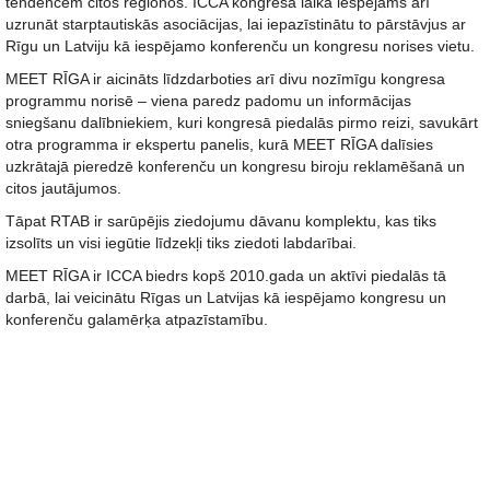
tendencēm citos reģionos. ICCA kongresa laikā iespējams arī
uzrunāt starptautiskās asociācijas, lai iepazīstinātu to pārstāvjus ar
Rīgu un Latviju kā iespējamo konferenču un kongresu norises vietu.
MEET RĪGA ir aicināts līdzdarboties arī divu nozīmīgu kongresa
programmu norisē – viena paredz padomu un informācijas
sniegšanu dalībniekiem, kuri kongresā piedalās pirmo reizi, savukārt
otra programma ir ekspertu panelis, kurā MEET RĪGA dalīsies
uzkrātajā pieredzē konferenču un kongresu biroju reklamēšanā un
citos jautājumos.
Tāpat RTAB ir sarūpējis ziedojumu dāvanu komplektu, kas tiks
izsolīts un visi iegūtie līdzekļi tiks ziedoti labdarībai.
MEET RĪGA ir ICCA biedrs kopš 2010.gada un aktīvi piedalās tā
darbā, lai veicinātu Rīgas un Latvijas kā iespējamo kongresu un
konferenču galamērķa atpazīstamību.