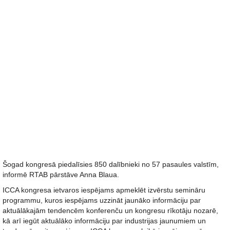
Šogad kongresā piedalīsies 850 dalībnieki no 57 pasaules valstīm,
informē RTAB pārstāve Anna Blaua.
ICCA kongresa ietvaros iespējams apmeklēt izvērstu semināru
programmu, kuros iespējams uzzināt jaunāko informāciju par
aktuālākajām tendencēm konferenču un kongresu rīkotāju nozarē,
kā arī iegūt aktuālāko informāciju par industrijas jaunumiem un