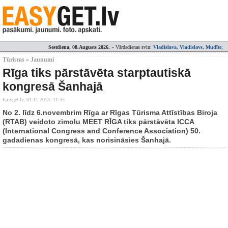
Sestdiena, 08.Augusts 2026.
» Vārdadienas svin:
Vladislava, Vladislavs, Mudīte
;
Tūrisms » Jaunumi
Rīga tiks pārstāvēta starptautiskā
kongresā Šanhajā
Easyget.lv,
01.11.2013. 11:35
No 2. līdz 6.novembrim Rīga ar Rīgas Tūrisma Attīstības Biroja
(RTAB) veidoto zīmolu MEET RĪGA tiks pārstāvēta ICCA
(International Congress and Conference Association) 50.
gadadienas kongresā, kas norisināsies Šanhajā.