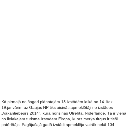
Kā pirmajā no šogad plānotajām 13 izstādēm laikā no 14. līdz
19.janvārim uz Gaujas NP tiks aicināti apmeklētāji no izstādes
„Vakantiebeurs 2014”, kura norisinās Utrehtā, Nīderlandē. Tā ir viena
no lielākajām tūrisma izstādēm Eiropā, kuras mērķa tirgus ir tieši
patērētājs. Pagājušajā gadā izstādi apmeklēja vairāk nekā 104