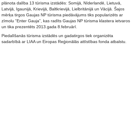
plānota dalība 13 tūrisma izstādēs: Somijā, Nīderlandē, Lietuvā,
Latvijā, Igaunijā, Krievijā, Baltkrievijā, Lielbritānijā un Vācijā. Šajos
mērķa tirgos Gaujas NP tūrisma piedāvājums tiks popularizēts ar
zīmolu “Enter Gauja”, kas radīts Gaujas NP tūrisma klastera ietvaros
un tika prezentēts 2013.gada 8.februārī.
Piedalīšanās tūrisma izstādēs un gadatirgos tiek organizēta
sadarbībā ar LIAA un Eiropas Reģionālās attīstības fonda atbalstu.