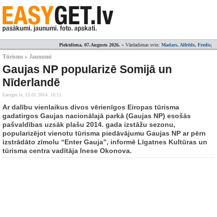
Piektdiena, 07.Augusts 2026.
» Vārdadienas svin:
Madars, Alfrēds, Fredis
;
Tūrisms » Jaunumi
Gaujas NP popularizē Somijā un
Nīderlandē
Easyget.lv,
15.01.2014. 10:11
Ar dalību vienlaikus divos vērienīgos Eiropas tūrisma
gadatirgos Gaujas nacionālajā parkā (Gaujas NP) esošās
pašvaldības uzsāk plašu 2014. gada izstāžu sezonu,
popularizējot vienotu tūrisma piedāvājumu Gaujas NP ar pērn
izstrādāto zīmolu “Enter Gauja”, informē Līgatnes Kultūras un
tūrisma centra vadītāja Inese Okonova.