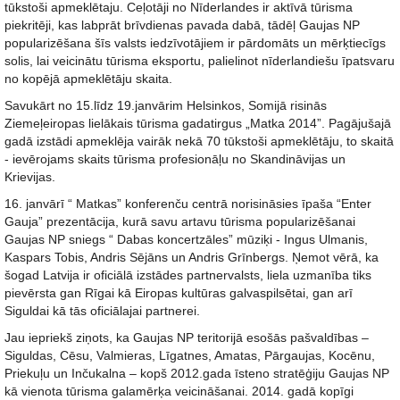
tūkstoši apmeklētaju. Ceļotāji no Nīderlandes ir aktīvā tūrisma
piekritēji, kas labprāt brīvdienas pavada dabā, tādēļ Gaujas NP
popularizēšana šīs valsts iedzīvotājiem ir pārdomāts un mērķtiecīgs
solis, lai veicinātu tūrisma eksportu, palielinot nīderlandiešu īpatsvaru
no kopējā apmeklētāju skaita.
Savukārt no 15.līdz 19.janvārim Helsinkos, Somijā risinās
Ziemeļeiropas lielākais tūrisma gadatirgus „Matka 2014”. Pagājušajā
gadā izstādi apmeklēja vairāk nekā 70 tūkstoši apmeklētāju, to skaitā
- ievērojams skaits tūrisma profesionāļu no Skandināvijas un
Krievijas.
16. janvārī “ Matkas” konferenču centrā norisināsies īpaša “Enter
Gauja” prezentācija, kurā savu artavu tūrisma popularizēšanai
Gaujas NP sniegs “ Dabas koncertzāles” mūziķi - Ingus Ulmanis,
Kaspars Tobis, Andris Sējāns un Andris Grīnbergs. Ņemot vērā, ka
šogad Latvija ir oficiālā izstādes partnervalsts, liela uzmanība tiks
pievērsta gan Rīgai kā Eiropas kultūras galvaspilsētai, gan arī
Siguldai kā tās oficiālajai partnerei.
Jau iepriekš ziņots, ka Gaujas NP teritorijā esošās pašvaldības –
Siguldas, Cēsu, Valmieras, Līgatnes, Amatas, Pārgaujas, Kocēnu,
Priekuļu un Inčukalna – kopš 2012.gada īsteno stratēģiju Gaujas NP
kā vienota tūrisma galamērķa veicināšanai. 2014. gadā kopīgi