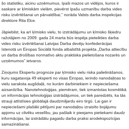
šo statistiku, aicinu uzņēmumus, īpaši mazos un vidējos, kuros ir
saskare ar ķīmiskām vielām, pievērst īpašu uzmanību darba vides
risku izvērtēšanai un pārvaldībai,” norāda Valsts darba inspekcijas
direktore Rita Elce.
Jāpiebilst, ka arī ķīmisko vielu, to izstrādājumu un ķīmisko šķiedru
ražotājiem no 2009. gada 24.marta būs iespēja pieteikties darba
vides risku izvērtēšanai Latvijas Darba devēju konfederācijas
īstenotā un Eiropas Sociālā fonda atbalstītā projekta „Darba attiecību
un darba drošības normatīvo aktu praktiska pielietošana nozarēs un
uzņēmumos” ietvaros.
Ziņojums Ekspertu prognoze par ķīmisko vielu riska palielināšanos,
kuru sagatavoja 49 eksperti no visas Eiropas, ierindo nanodaļiņas to
vielu saraksta augšdaļā, no kurām darbiniekiem ir nepieciešama
aizsardzība. Nanotehnoloģijas, piemēram, tiek izmantotas kosmētikā
un informācijas tehnoloģijas izstrādājumos, un tiek paredzēts, ka tās
strauji attīstīsies globālajā daudzmiljardu eiro tirgū. Lai gan ir
nepieciešami plašāki pētījumi par nanodaļiņu izraisīto bojājumu
apjomu uz cilvēku veselību, jau pašlaik ir pieejams pietiekami daudz
informācijas, lai izstrādātu pagaidu darba praksi arodekspozīcijas
samazināšanai.