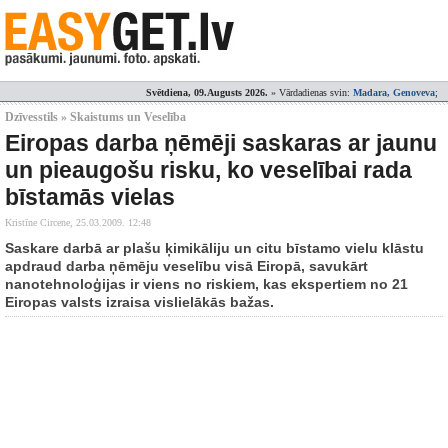
Svētdiena, 09.Augusts 2026.
» Vārdadienas svin:
Madara, Genoveva
;
Dzīvesstils » Skaistums un Veselība
Eiropas darba ņēmēji saskaras ar jaunu
un pieaugošu risku, ko veselībai rada
bīstamās vielas
Kristīne Circene,
25.03.2009. 12:48
Saskare darbā ar plašu ķimikāliju un citu bīstamo vielu klāstu
apdraud darba ņēmēju veselību visā Eiropā, savukārt
nanotehnoloģijas ir viens no riskiem, kas ekspertiem no 21
Eiropas valsts izraisa vislielākās bažas.