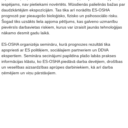
iespējams, nav pietiekami novērtēts. Mūsdienās palielinās bažas par
daudzkārtējām ekspozīcijām. Tas tika arī norādīts ES-OSHA
prognozē par pieaugošo bioloģisko, fizisko un psihosociālo risku.
Šogad tiks uzsākts liela apjoma pētījums, kas galveno uzmanību
pievērsīs darbavietas riskiem, kurus var izraisīt jaunās tehnoloģijas
nākamo desmit gadu laikā.
ES-OSHA organizēja semināru, kurā prognozes rezultāti tika
apspriesti ar ES politiķiem, sociālajiem partneriem un DDVA
ekspertiem. Semināra secinājumi papildina plašo labās prakses
informācijas klāstu, ko ES-OSHA piedāvā darba devējiem, drošības
un veselības aizsardzības aprūpes darbiniekiem, kā arī darba
ņēmējiem un viņu pārstāvjiem.