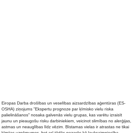
Eiropas Darba drošības un veselības aizsardzības aģentūras (ES-
OSHA) ziņojums "Ekspertu prognoze par ķīmisko vielu riska
palielināšanos" nosaka galvenās vielu grupas, kas varētu izraisīt
jaunu un pieaugošu risku darbiniekiem, veicinot slimības no alerģijas,
astmas un neauglības līdz vēzim. Bīstamas vielas ir atrastas ne tikai
ķīmijas uzņēmumos, bet arī tādās nozarēs kā lauksaimniecība,