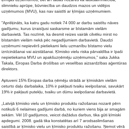
slimnieku aprūpe, būvniecība un daudzos mazos un vidējos
uzņēmumos (MVU), kas nav saistīti ar ķīmijas uzņēmumiem.
"Aprēķināts, ka katru gadu notiek 74 000 ar darbu saistītu nāves
gadījumu, kurus izraisījusi saskarsme ar bīstamām vielām
darbavietā. Tas nozīmē, ka desmit reizes vairāk cilvēku mirst no
bīstamām vielām nekā pēc negadījumiem darbavietā. Daudzi
uzņēmumi nepievērš pietiekami lielu uzmanību bīstamo vielu
iznīcināšanai vai aizstāšanai. Ķīmisko vielu riska pārvaldība ir īpaši
nepietiekama MVU un apakšuzņēmēju uzņēmumos," saka Jukka
Takala, Eiropas Darba drošības un veselības aizsardzības aģentūras
direktors.
Aptuveni 15% Eiropas darba ņēmēju strādā ar ķīmiskām vielām
ceturto daļu darbalaika, 10% ir pakļauti tvaiku ieelpošanai, savukārt
19% ir pakļauti putekļu, tvaiku un dūmu ieelpošanai darbavietā.
„Latvijā ķīmisko vielu un ķīmisko produktu ražošanas nozarē pērn
notikuši 6 nelaimes gadījumi darbā, no kuriem viens bija ar smagām
sekām. Vēl 10 gadījumos, veicot dažādus darbus, tika gūti ķīmiski
apdegumi. 2008. gadā tika konstatētas arī 7 arodsaslimšanas
saistībā ar ķīmisko vielu un ķīmisko produktu ražošanu. Ņemot vērā