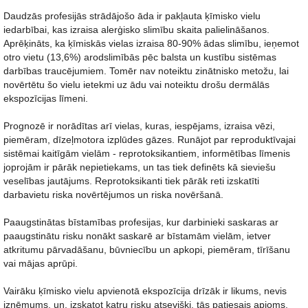
Daudzās profesijās strādājošo āda ir pakļauta ķīmisko vielu
iedarbībai, kas izraisa alerģisko slimību skaita palielināšanos.
Aprēķināts, ka ķīmiskās vielas izraisa 80-90% ādas slimību, ieņemot
otro vietu (13,6%) arodslimībās pēc balsta un kustību sistēmas
darbības traucējumiem. Tomēr nav noteiktu zinātnisko metožu, lai
novērtētu šo vielu ietekmi uz ādu vai noteiktu drošu dermālās
ekspozīcijas līmeni.
Prognozē ir norādītas arī vielas, kuras, iespējams, izraisa vēzi,
piemēram, dīzeļmotora izplūdes gāzes. Runājot par reproduktīvajai
sistēmai kaitīgām vielām - reprotoksikantiem, informētības līmenis
joprojām ir pārāk nepietiekams, un tas tiek definēts kā sieviešu
veselības jautājums. Reprotoksikanti tiek pārāk reti izskatīti
darbavietu riska novērtējumos un riska novēršanā.
Paaugstinātas bīstamības profesijas, kur darbinieki saskaras ar
paaugstinātu risku nonākt saskarē ar bīstamām vielām, ietver
atkritumu pārvadāšanu, būvniecību un apkopi, piemēram, tīrīšanu
vai mājas aprūpi.
Vairāku ķīmisko vielu apvienotā ekspozīcija drīzāk ir likums, nevis
izņēmums, un, izskatot katru risku atsevišķi, tās patiesais apjoms,