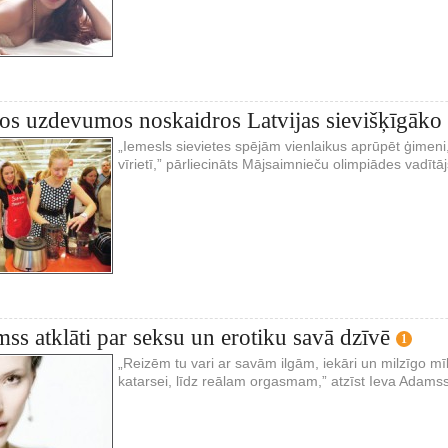
os uzdevumos noskaidros Latvijas sievišķīgāko
„Iemesls sievietes spējām vienlaikus aprūpēt ģimeni, 
vīrietī,” pārliecināts Mājsaimnieču olimpiādes vadītā
ss atklāti par seksu un erotiku savā dzīvē
1
„Reizēm tu vari ar savām ilgām, iekāri un milzīgo mīle
katarsei, līdz reālam orgasmam,” atzīst Ieva Adamss