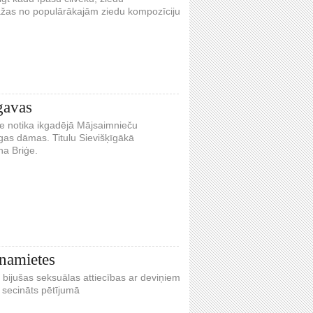
 dažas no populārākajām ziedu kompozīciju
gavas
me notika ikgadējā Mājsaimnieču
gas dāmas. Titulu Sievišķīgākā
na Briģe.
tnamietes
r bijušas seksuālas attiecības ar deviņiem
 secināts pētījumā