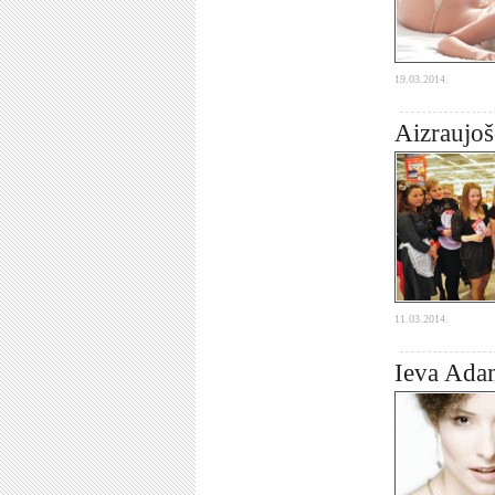
19.03.2014.
Aizraujoš
11.03.2014.
Ieva Adam