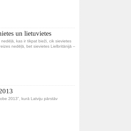
ietes un lietuvietes
nedēļā, kas ir tikpat bieži, cik sievietes
eizes nedēļā, bet sievietes Lielbritānijā –
 2013
obe 2013”, kurā Latviju pārstāv