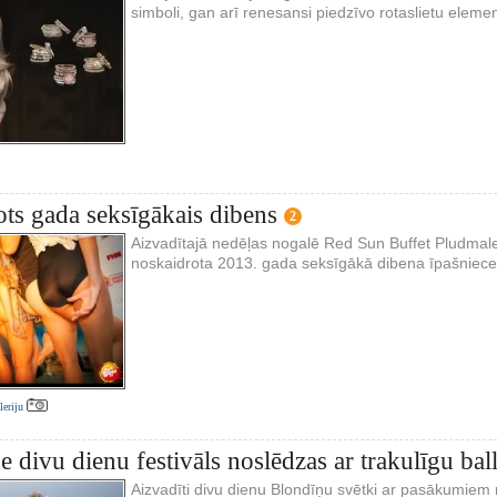
simboli, gan arī renesansi piedzīvo rotaslietu elem
ts gada seksīgākais dibens
2
Aizvadītajā nedēļas nogalē Red Sun Buffet Pludmale
noskaidrota 2013. gada seksīgākā dibena īpašniece
aleriju
 divu dienu festivāls noslēdzas ar trakulīgu ball
Aizvadīti divu dienu Blondīņu svētki ar pasākumiem