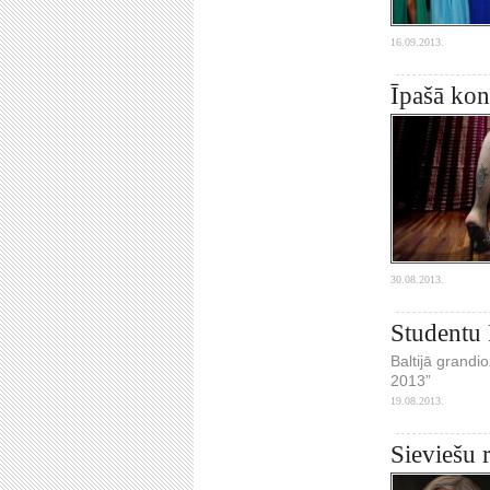
16.09.2013.
Īpašā kon
30.08.2013.
Studentu 
Baltijā grandi
2013”
19.08.2013.
Sieviešu 