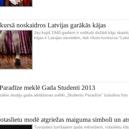
kursā noskaidros Latvijas garākās kājas
Jau kopš 1940.gadiem ir notikuši dažādi kāju skaist
kājas ir Latvijas sievietēm, tiek rīkots konkurss "Latv
Paradīze meklē Gada Studenti 2013
ozākie studiju gada atklāšanas svētki „Studentu Paradīze” izsludina f
rotaslietu modē atgriežas maiguma simboli un at
Tuvojoties tumšajiem gada mēnešiem, rotaslietu kl