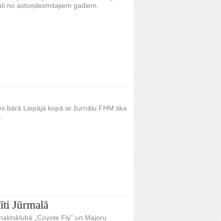
enti no astoņdesmitajiem gadiem.
s bārā Liepājā kopā ar žurnālu FHM tika
.
īti Jūrmalā
 naktsklubā „Coyote Fly” un Majoru