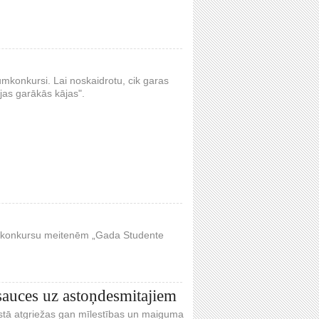
umkonkursi. Lai noskaidrotu, cik garas
ijas garākās kājas".
oto konkursu meitenēm „Gada Studente
sauces uz astoņdesmitajiem
āstā atgriežas gan mīlestības un maiguma