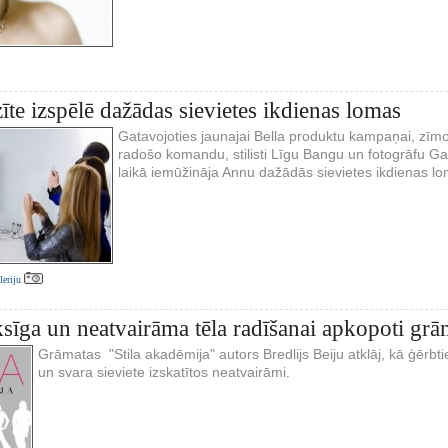
te izspēlē dažādas sievietes ikdienas lomas
Gatavojoties jaunajai Bella produktu kampaņai, zīm
radošo komandu, stilisti Līgu Bangu un fotogrāfu Gat
laikā iemūžināja Annu dažādās sievietes ikdienas l
aleriju
ksīga un neatvairāma tēla radīšanai apkopoti grā
Grāmatas "Stila akadēmija" autors Bredlijs Beiju atklāj, kā ģērb
un svara sieviete izskatītos neatvairāmi.