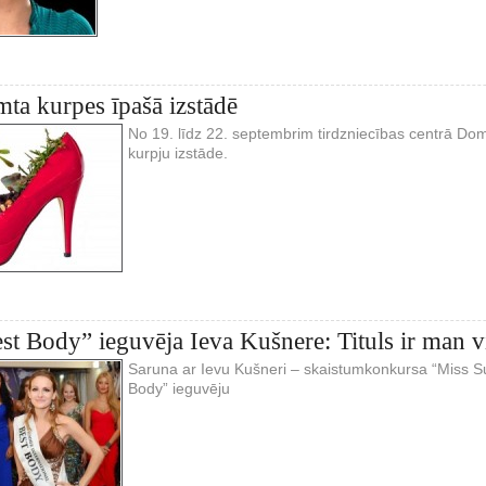
mta kurpes īpašā izstādē
No 19. līdz 22. septembrim tirdzniecības centrā D
kurpju izstāde.
est Body” ieguvēja Ieva Kušnere: Tituls ir man 
Saruna ar Ievu Kušneri – skaistumkonkursa “Miss Su
Body” ieguvēju