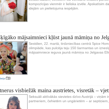
kompozīcijas vienmēr ir lieliska izvēle. Apskatīsim
idejām un pielietojuma iespējām.
šķīgāko mājsaimnieci kļūst jaunā māmiņa no Jel
Sestdien, 22. martā, tirdzniecības centrā Spice Ho
olimpiāde, kas pulcēja teju 150 šarmantas un iznesī
mājsaimniece ieguva jaunā māmiņa no Jelgavas Elī
aleriju
tnerus visbiežāk maina austrietes, visretāk – vje
Seksuāli aktīvākās sievietes dzīvo Austrijā – viņām i
partneriem, čehietēm un ungārietēm – ar septiņiem,