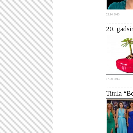
22.10.2013.
20. gadsi
17.09.2013.
Titula “B