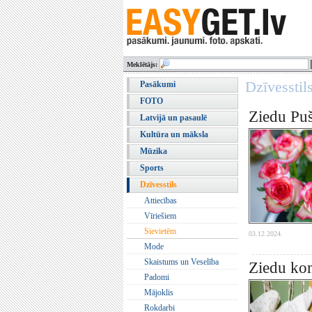
Meklētājs:
Dzīvesstil
Pasākumi
FOTO
Ziedu Puš
Latvijā un pasaulē
Kultūra un māksla
Mūzika
Sports
Dzīvesstils
Attiecības
Vīriešiem
Sievietēm
03.12.2024.
Mode
Skaistums un Veselība
Ziedu kom
Padomi
Mājoklis
Rokdarbi