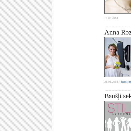
14.02.2014.
Anna Rozī
21.01.2014. |
skatīt g
Baušļi se