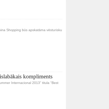
omina Shopping būs apskatāma vēsturisku
vislabākais kompliments
mmer Internacional 2013” titula “Best