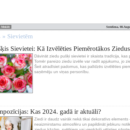
Sestdiena, 08.Augu
s » Sievietēm
ķis Sievietei: Kā Izvēlēties Piemērotākos Ziedu
Dāvināt ziedu pušķi sievietei ir skaista tradīcija, ka
Tomēr pareizo ziedu izvēle var radīt apjukumu, jo zi
Šeit atradīsiet padomus, kas palīdzēs izvēlēties pie
saņēmēju un viņas personību.
pozīcijas: Kas 2024. gadā ir aktuāli?
Ziedi ir daudz vairāk nekā tikai dekoratīvs elements – 
neaizmirstamu atmosfēru un papildināt jebkuru notik
ziedus kāzām, svētkiem vai vienkārši vēlaties pārste