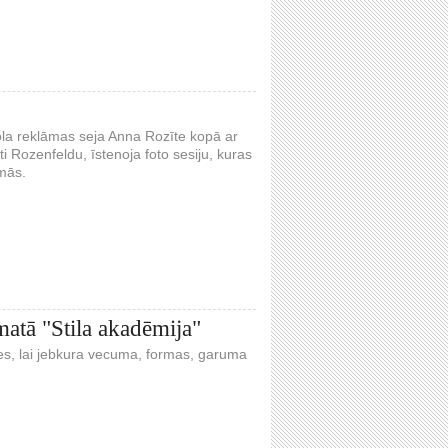
ola reklāmas seja Anna Rozīte kopā ar
i Rozenfeldu, īstenoja foto sesiju, kuras
omās.
matā "Stila akadēmija"
ties, lai jebkura vecuma, formas, garuma