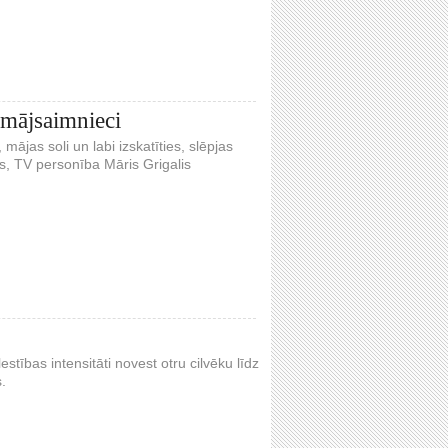
 mājsaimnieci
mājas soli un labi izskatīties, slēpjas
js, TV personība Māris Grigalis
stības intensitāti novest otru cilvēku līdz
.