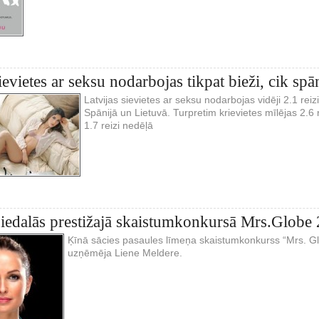
ievietes ar seksu nodarbojas tikpat bieži, cik spān
Latvijas sievietes ar seksu nodarbojas vidēji 2.1 reizi 
Spānijā un Lietuvā. Turpretim krievietes mīlējas 2.6 r
1.7 reizi nedēļā
piedalās prestižajā skaistumkonkursā Mrs.Globe
Ķīnā sācies pasaules līmeņa skaistumkonkurss “Mrs. Gl
uzņēmēja Liene Meldere.