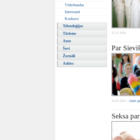
Vēderbaudas
Interesanti
Konkursi
Tehnoloģijas
22.11.2024.
Tūrisms
Auto
Par Sievi
Šovi
Žurnāli
Arhīvs
24.03.2014. |
skatīt g
Seksa par