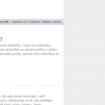
sts 2026.
» Vārdadienas svin:
Vladislava, Vladislavs, Mudīte
;
s?
s pauž mīlestību, rūpes un pateicību.
edu simbolika un daudzveidība ir plaša.
mērotāko pušķi, ņemot vērā attiecības ar
tie spēj izteikt emocijas, radīt
umu. Neatkarīgi no tā, vai meklējat
igt kādu īpašu cilvēku, ziedu