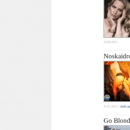
19.08.2013.
Noskaidro
31.07.2013. |
skatīt g
Go Blonde