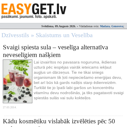
Svētdiena, 09.Augusts 2026.
» Vārdadienas svin:
Madara, Genoveva
;
Dzīvesstils » Skaistums un Veselība
Svaigi spiesta sula – veselīga alternatīva
neveselīgiem našķiem
Lai izvairītos no pavasara noguruma, ikdienas
uzturā pēc iespējas vairāk ieteicams iekļaut
augļus un dārzeņus. Tie ne tikai sniegs
organismam tik ļoti nepieciešamo enerģijas devu,
bet arī būs kā gards našķis starp ēdienreizēm.
Turklāt tie jo īpaši labi garšos un koncentrētu
vitamīnu devu nodrošinās, ja tiks pagatavoti svaigi
spiestās sulās vai sulu kokteiļos.
27.03.2014.
Kādu kosmētiku vislabāk izvēlēties pēc 50