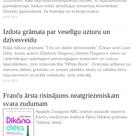
Uzzināsim, kādi bija skaistumkopšanas līdzekļi, to izgatavošanas
pamatprincipi, kādus mīlas afrodīzijus izmantoja kosmētikas
līdzekļu gatavošanā, kā balināja un krāsoja matus.
18.02.2013.
Izdota grāmata par veselīgu uzturu un
dzīvesveidu
Klajā nākusi grāmata "Tīrs un slaids dzīvesveids" (Clean and Lean
Diet), kuras autors Džeimss Daigens (James Duigan) ir viens no
Lielbritānijas vadošajiem personīgajiem treneriem un uztura
speciālistiem, ziņo izdevniecība "White Book". Grāmata atšķiras no
vairuma diētas grāmatu un sniedz plašāku skatu uz cilvēka dzīvi,
viņa ķermenī un prātā notiekošo, sola izdevēji.
25.01.2013.
Franču ārsta risinājums neatgriezeniskam
svara zudumam
Apgāds Zvaigzne ABC izdevis pasaulē slavenā
franču medicīnas doktora Pjēra Dikāna grāmatu
"Dikāna diēta".