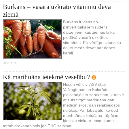
Burkāns – vasarā uzkrāto vitamīnu deva
ziemā
Burkāns ir viens no
pilnvērtīgākajiem rudens
dārzeņiem, kas ziemas laikā
piedāvā vasarā uzkrātos
vitamīnus. Pilnvērtīgo uzturvielu
dēļ to mēdz dēvēt par dobes
karali.
20.01.2014.
Kā marihuāna ietekmē veselību?
2
Nesen vēl divi ASV štati –
Vašingtonas un Kolorādo –
pievienojās to sarakstam, kuros ir
atļauts tirgot marihuāna gan
medicīniskos, gan relaksējošos
nolūkos. Par labsajūtu, ko dod
marihuānas lietošana, rūpējas
ķīmiska viela ar nosaukumu
tetrahidrokanabinols jeb THC saīsināti.