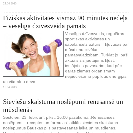
25.04.2013.
Fiziskas aktivitātes vismaz 90 minūtes nedēļā
– veselīga dzīvesveida pamats
Veselīgs dzīvesveids, regulāras
sportiskas aktivitātes un
sabalansēts uzturs ir kļuvušas par
mūsdienu cilvēka
pamatvajadzībām. Turklāt jo īpaši
aktuāls šis jautājums kļūst,
iestājoties pavasarim, kad pēc
garās ziemas organismam
nepieciešama papildus enerģijas
un vitamīnu deva.
11.04.2013.
Sieviešu skaistuma noslēpumi renesansē un
mūsdienās
Sestdien, 23. februārī, plkst. 16:00 pasākumā „Renesanses
noslēpumi – receptes un formulas" atklās sievietes skaistuma
noslēpumus Bauskas pils pastāvēšanas laikā un mūsdienās.