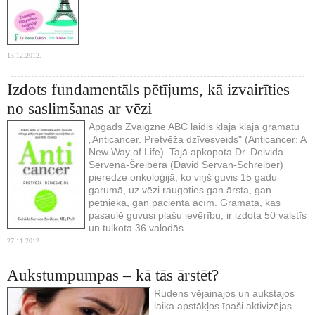
13.12.2012.
Izdots fundamentāls pētījums, kā izvairīties
no saslimšanas ar vēzi
Apgāds Zvaigzne ABC laidis klajā klajā grāmatu
„Anticancer. Pretvēža dzīvesveids" (Anticancer: A
New Way of Life). Tajā apkopota Dr. Deivida
Servena-Šreibera (David Servan-Schreiber)
pieredze onkoloģijā, ko viņš guvis 15 gadu
garumā, uz vēzi raugoties gan ārsta, gan
pētnieka, gan pacienta acīm. Grāmata, kas
pasaulē guvusi plašu ievērību, ir izdota 50 valstīs
un tulkota 36 valodās.
27.11.2012.
Aukstumpumpas – kā tās ārstēt?
Rudens vējainajos un aukstajos
laika apstākļos īpaši aktivizējas