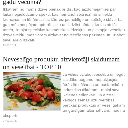
gadu vecuma?
Ikkatram no mums dzīvē pienāk brīdis, kad aizdomājamies par
laika nepielūdzamo spēku, kas nemanot sejā iezīmē smieklu
krunciņas un lēnām saliec kādreiz jauneklīgo un spēcīgo stāvu. Lai
gan mēs nespējam apturēt laiku un izdzēst pēdas, ko tas atstāj,
tomēr, lietojot speciālus kosmētiskos līdzekļus un piekopjot veselīgu
dzīvesveidu, mēs varam aizkavēt novecošanās pazīmes un uzlabot
savu ārējo izskatu.
19.03.2014.
Neveselīgo produktu aizvietotāji slaidumam
un veselībai - TOP 10
Ja vēlies uzlabot veselību un iegūt
slaidāku augumu, nepakļaujies
ātrās ēdināšanas un pusfabrikātu
industrijas diktātam - maini savu
ikdienas ēdienkarti un aizstāj
kaitīgos zemas uzturvērtības
pārtikas produktus ar veselīgākām
un garšīgām alternatīvām, mudina
eksperti.
24.02.2014.