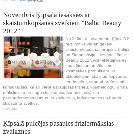
05.11.2012. |
skatīt galeriju
Novembris Ķīpsalā iesāksies ar
skaistumkopšanas svētkiem "Baltic Beauty
2012"
No 2. līdz 4. novembrim Ķīpsalā 8.
reizi notiks vērienīgākais
skaistumkopšanas projekts Baltijā
un Skandināvijā – izstāde "Baltic
Beauty 2012". Apmeklētāji varēs
iepazīties ar jaunākajiem
kosmētikas produktiem un
aktuālākajām skaistumkopšanas
tendencēm, saņemt profesionāļu
konsultācijas, kā arī vērot aizraujošas frizieru, kosmetologu, grima
mākslinieku un nagu skaistumkopšanas speciālistu
paraugdemonstrējumus un konkursus, iedvesmoties un baudīt
skaistuma svētkus.
31.10.2012.
Ķīpsalā pulcējas pasaules friziermākslas
zvaigznes