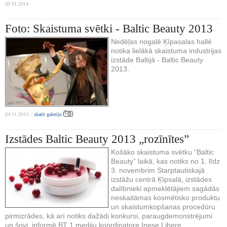
09.01.2014.
Foto: Skaistuma svētki - Baltic Beauty 2013
Nedēļas nogalē Ķīpasalas hallē
notika lielākā skaistuma industrijas
izstāde Baltijā - Baltic Beauty
2013.
04.11.2013. |
skatīt galeriju
Izstādes Baltic Beauty 2013 „rozīnītes”
Košāko skaistuma svētku “Baltic
Beauty” laikā, kas notiks no 1. līdz
3. novembrim Starptautiskajā
izstāžu centrā Ķīpsalā, izstādes
dalībnieki apmeklētājiem sagādās
neskaitāmas kosmētisko produktu
un skaistumkopšanas procedūru
pirmizrādes, kā arī notiks dažādi konkursi, paraugdemonstrējumi
un šovi, informē BT 1 mediju koordinatore Inese Libere.