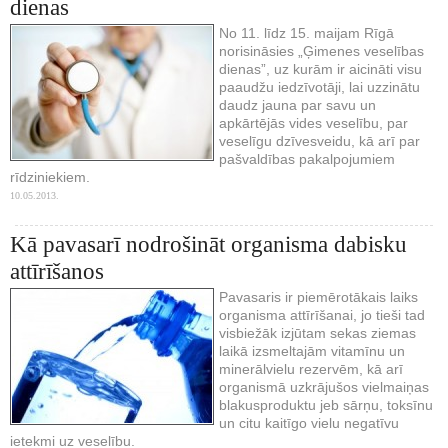
dienas
No 11. līdz 15. maijam Rīgā
norisināsies „Ģimenes veselības
dienas”, uz kurām ir aicināti visu
paaudžu iedzīvotāji, lai uzzinātu
daudz jauna par savu un
apkārtējās vides veselību, par
veselīgu dzīvesveidu, kā arī par
pašvaldības pakalpojumiem
rīdziniekiem.
10.05.2013.
Kā pavasarī nodrošināt organisma dabisku
attīrīšanos
Pavasaris ir piemērotākais laiks
organisma attīrīšanai, jo tieši tad
visbiežāk izjūtam sekas ziemas
laikā izsmeltajām vitamīnu un
minerālvielu rezervēm, kā arī
organismā uzkrājušos vielmaiņas
blakusproduktu jeb sārņu, toksīnu
un citu kaitīgo vielu negatīvu
ietekmi uz veselību.