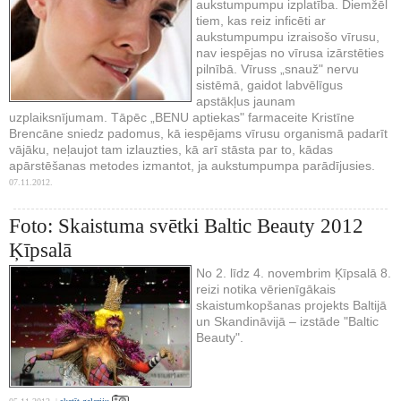
aukstumpumpu izplatība. Diemžēl
tiem, kas reiz inficēti ar
aukstumpumpu izraisošo vīrusu,
nav iespējas no vīrusa izārstēties
pilnībā. Vīruss „snauž" nervu
sistēmā, gaidot labvēlīgus
apstākļus jaunam
uzplaiksnījumam. Tāpēc „BENU aptiekas" farmaceite Kristīne
Brencāne sniedz padomus, kā iespējams vīrusu organismā padarīt
vājāku, neļaujot tam izlauzties, kā arī stāsta par to, kādas
apārstēšanas metodes izmantot, ja aukstumpumpa parādījusies.
07.11.2012.
Foto: Skaistuma svētki Baltic Beauty 2012
Ķīpsalā
No 2. līdz 4. novembrim Ķīpsalā 8.
reizi notika vērienīgākais
skaistumkopšanas projekts Baltijā
un Skandināvijā – izstāde "Baltic
Beauty".