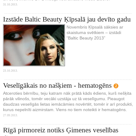
31.10.2013.
Izstāde Baltic Beauty Ķīpsalā jau devīto gadu
Novembris Ķīpsalā sāksies ar
skaistuma svētkiem – izstādi
“Baltic Beauty 2013”
23.10.2013.
Veselīgākais no našķiem - hematogēns
2
Atceroties bērnību, teju katram nāk prātā kāds ēdiens, kurš nešķita
pārāk vilinošs, tomēr vecāki uzstāja uz tā veselīgumu. Pieaugot
daudzas veselīgās lietas iemācāmies novērtēt, tomēr ir arī produkti,
kurus nepelnīti aizmirstam. Viens no tiem noteikti ir hematogēns.
27.09.2013.
Rīgā pirmoreiz notiks Ģimenes veselības