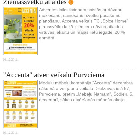
Ziemassvētku atlaides
1
Adventes laiks ikvienam saistās ar dāvanu
meklēšanu, saiņošanu, svētku pasākumu
plānošanu. Accenta veikals TC „Spice Home"
pirmssvētku laikā klientiem dāvina atlaides
virtuves iekārtu un mājas lietu iegādei 20 %
apmērā.
08.12.2011.
"Accenta" atver veikalu Purvciemā
Moduļu mēbeļu kompānija "Accenta" decembra
sākumā atver jaunu veikalu Dzelzavas ielā 57,
Purvciemā, pretim „Mēbeļu Namam". Šodien, 5.
decembrī, sākas atvēršanās mēneša akcija.
05.12.2011.