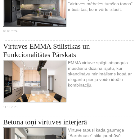
"Virtuves mēbeles tumšos toņos"
ir tieši tas, ko ir vērts izlasīt.
09.09.2024.
Virtuves EMMA Stilistikas un
Funkcionalitātes Pārskats
EMMA virtuve spilgti atspoguļo
mūsdienu dizaina izjūtu, kur
skandināvu minimālisms kopā ar
elegantu pieeju veido ideālu
kombināciju.
11.10.2023.
Betona toņi virtuves interjerā
Virtuve tapusi kādā gaumīgā
“Barnhouse” stila jaunbūvē.