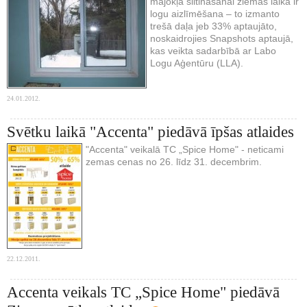
mājokļa siltināšanai ziemas laikā ir
logu aizlīmēšana – to izmanto
trešā daļa jeb 33% aptaujāto,
noskaidrojies Snapshots aptaujā,
kas veikta sadarbībā ar Labo
Logu Aģentūru (LLA).
24.01.2012.
Svētku laikā "Accenta" piedāvā īpšas atlaides
"Accenta" veikalā TC „Spice Home" - neticami
zemas cenas no 26. līdz 31. decembrim.
22.12.2011.
Accenta veikals TC „Spice Home" piedāvā