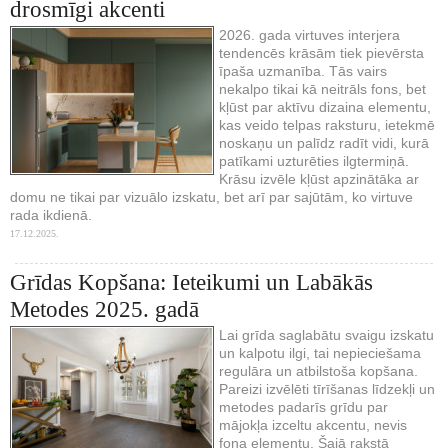
drosmīgi akcenti
2026. gada virtuves interjera
tendencēs krāsām tiek pievērsta
īpaša uzmanība. Tās vairs
nekalpo tikai kā neitrāls fons, bet
kļūst par aktīvu dizaina elementu,
kas veido telpas raksturu, ietekmē
noskaņu un palīdz radīt vidi, kurā
patīkami uzturēties ilgtermiņā.
Krāsu izvēle kļūst apzinātāka ar
domu ne tikai par vizuālo izskatu, bet arī par sajūtām, ko virtuve
rada ikdienā.
17.12.2025.
Grīdas Kopšana: Ieteikumi un Labākās
Metodes 2025. gadā
Lai grīda saglabātu svaigu izskatu
un kalpotu ilgi, tai nepieciešama
regulāra un atbilstoša kopšana.
Pareizi izvēlēti tīrīšanas līdzekļi un
metodes padarīs grīdu par
mājokļa izceltu akcentu, nevis
fona elementu. Šajā rakstā