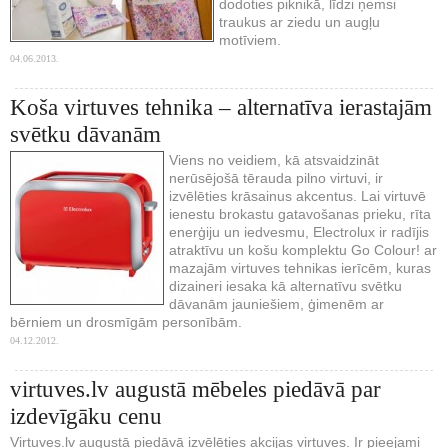
dodoties piknikā, līdzi ņemsi
traukus ar ziedu un augļu
motīviem.
04.06.2013.
Koša virtuves tehnika – alternatīva ierastajām
svētku dāvanām
Viens no veidiem, kā atsvaidzināt
nerūsējošā tērauda pilno virtuvi, ir
izvēlēties krāsainus akcentus. Lai virtuvē
ienestu brokastu gatavošanas prieku, rīta
enerģiju un iedvesmu, Electrolux ir radījis
atraktīvu un košu komplektu Go Colour! ar
mazajām virtuves tehnikas ierīcēm, kuras
dizaineri iesaka kā alternatīvu svētku
dāvanām jauniešiem, ģimenēm ar
bērniem un drosmīgām personībām.
04.12.2012.
virtuves.lv augustā mēbeles piedāvā par
izdevīgāku cenu
Virtuves.lv augustā piedāvā izvēlēties akcijas virtuves. Ir pieejami