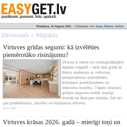
Pirmdiena, 10.Augusts 2026.
» Vārdadienas svin:
Inuta, Brencis, Audris
;
Dzīvesstils » Mājoklis
Virtuves grīdas segumi: kā izvēlēties
piemērotāko risinājumu?
Virtuve ir viena no noslogotākajām
telpām mājoklī – tieši šeit grīda ik
dienu saskaras ar mitrumu,
temperatūras svārstībām,
krītošiem priekšmetiem un
intensīvu kustību. Tāpēc virtuves
grīdas seguma izvēlē svarīgi
domāt ne tikai par izskatu, bet arī
par praktiskumu, izturību un kopšanas ērtumu.
28.01.2026.
Virtuves krāsas 2026. gadā – mierīgi toņi un