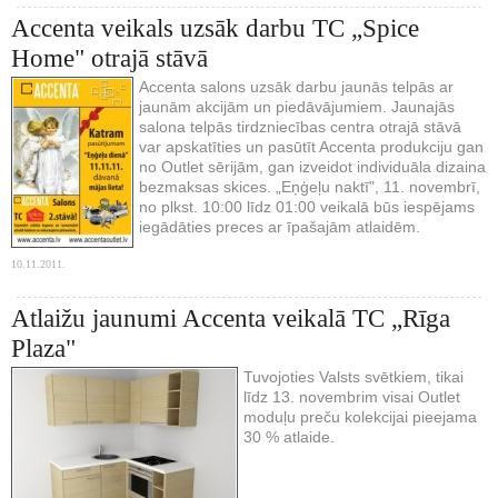
Accenta veikals uzsāk darbu TC „Spice
Home" otrajā stāvā
Accenta salons uzsāk darbu jaunās telpās ar
jaunām akcijām un piedāvājumiem. Jaunajās
salona telpās tirdzniecības centra otrajā stāvā
var apskatīties un pasūtīt Accenta produkciju gan
no Outlet sērijām, gan izveidot individuāla dizaina
bezmaksas skices. „Eņģeļu naktī", 11. novembrī,
no plkst. 10:00 līdz 01:00 veikalā būs iespējams
iegādāties preces ar īpašajām atlaidēm.
10.11.2011.
Atlaižu jaunumi Accenta veikalā TC „Rīga
Plaza"
Tuvojoties Valsts svētkiem, tikai
līdz 13. novembrim visai Outlet
moduļu preču kolekcijai pieejama
30 % atlaide.