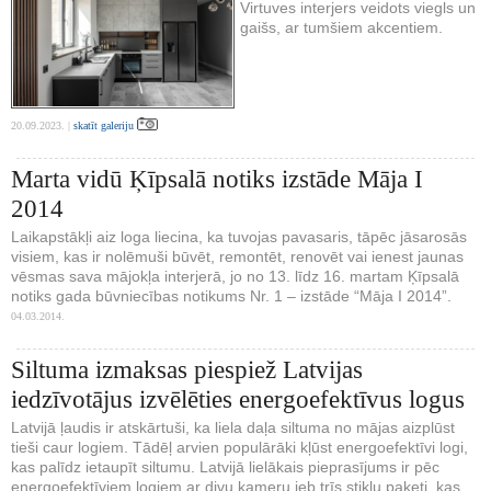
Virtuves interjers veidots viegls un
gaišs, ar tumšiem akcentiem.
20.09.2023. |
skatīt galeriju
Marta vidū Ķīpsalā notiks izstāde Māja I
2014
Laikapstākļi aiz loga liecina, ka tuvojas pavasaris, tāpēc jāsarosās
visiem, kas ir nolēmuši būvēt, remontēt, renovēt vai ienest jaunas
vēsmas sava mājokļa interjerā, jo no 13. līdz 16. martam Ķīpsalā
notiks gada būvniecības notikums Nr. 1 – izstāde “Māja I 2014”.
04.03.2014.
Siltuma izmaksas piespiež Latvijas
iedzīvotājus izvēlēties energoefektīvus logus
Latvijā ļaudis ir atskārtuši, ka liela daļa siltuma no mājas aizplūst
tieši caur logiem. Tādēļ arvien populārāki kļūst energoefektīvi logi,
kas palīdz ietaupīt siltumu. Latvijā lielākais pieprasījums ir pēc
energoefektīviem logiem ar divu kameru jeb trīs stiklu paketi, kas