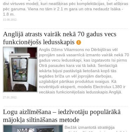
divi virtuves modeļi, kuri neatšķiras pēc komplektācijas, bet atšķiras
pēc garuma. Viena no tām ir 2.1 m gara un otra nedaudz īsāka -
1.8 m.
15.08.2012.
Anglijā atrasts vairāk nekā 70 gadus vecs
funkcionējošs ledusskapis
1
Anglis Džims Viliamsons no Dērbijšīras vēl
joprojām savā vasarnīcā izmanto vairāk nekā 70
gadus vecu ledusskapi, kas izgatavots īsi pirms
Otrā pasaules kara vai tā laikā. Senlaicīgā
iekārta bijusi pastāvīgā lietošanā kopš tās
iegādes brīža un vēl joprojām darbojas,
uzglabājot pārtikas produktus svaigus. Kā
novērtējuši eksperti, modelis Electrolux L380 ir
vecākais funkcionējošais ledusskapis Anglijā.
27.01.2012.
Logu aizlīmēšana – iedzīvotāju populārākā
mājokļa siltināšanas metode
Biežāk izmantotā stratēģija