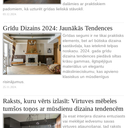
dalāmies ar praktiskiem
padomiem, kā uzturēt grīdas lieliskā stāvoklī.
03.12.2024.
Grīdu Dizains 2024: Jaunākās Tendences
Grīdas segumi ir ne tikai praktisks
elements, bet arī būtiska dizaina
sastāvdaļa, kas ietekmē telpas
noskaņu. 2024. gada grīdu
dizaina tendences piedāvā siltas
krāsu gammas, ilgtspējīgus
materiālus un elegantu
mākslinieciskumu, kas apvieno
klasiskus un mūsdienīgus
risinājumus.
25.11.2024.
Raksts, kuru vērts izlasīt: Virtuves mēbeles
tumšos toņos ar mūsdienu dizaina tendencēm
Ja esat interjera dizaina entuziasts
vai meklējat iedvesmu savas
virtuves atjaunošanai, tad raksts