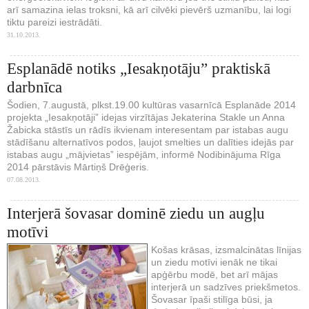
arī samazina ielas troksni, kā arī cilvēki pievērš uzmanību, lai logi
tiktu pareizi iestrādāti.
31.10.2013.
Esplanādē notiks „Iesakņotāju” praktiskā
darbnīca
Šodien, 7.augustā, plkst.19.00 kultūras vasarnīcā Esplanāde 2014
projekta „Iesakņotāji” idejas virzītājas Jekaterina Stakle un Anna
Žabicka stāstīs un rādīs ikvienam interesentam par istabas augu
stādīšanu alternatīvos podos, ļaujot smelties un dalīties idejās par
istabas augu „mājvietas” iespējām, informē Nodibinājuma Rīga
2014 pārstāvis Mārtiņš Drēģeris.
07.08.2013.
Interjerā šovasar dominē ziedu un augļu
motīvi
Košas krāsas, izsmalcinātas līnijas
un ziedu motīvi ienāk ne tikai
apģērbu modē, bet arī mājas
interjerā un sadzīves priekšmetos.
Šovasar īpaši stilīga būsi, ja