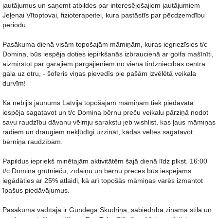
jautājumus un saņemt atbildes par interesējošajiem jautājumiem
Jeļenai Vītoptovai, fizioterapeitei, kura pastāstīs par pēcdzemdību
periodu.
Pasākuma dienā visām topošajām māmiņām, kuras iegriezīsies t/c
Domina, būs iespēja doties iepirkšanās izbraucienā ar golfa mašīnīti,
aizmirstot par garajiem pārgājieniem no viena tirdzniecības centra
gala uz otru, - šoferis viņas pievedīs pie pašām izvēlētā veikala
durvīm!
Kā nebijis jaunums Latvijā topošajām māmiņām tiek piedāvāta
iespēja sagatavot un t/c Domina bērnu preču veikalu pārziņā nodot
savu raudzību dāvanu vēlmju sarakstu jeb wishlist, kas ļaus māmiņas
radiem un draugiem nekļūdīgi uzzināt, kādas veltes sagatavot
bērniņa raudzībām.
Papildus iepriekš minētajām aktivitātēm šajā dienā līdz plkst. 16:00
t/c Domina grūtnieču, zīdaiņu un bērnu preces būs iespējams
iegādāties ar 25% atlaidi, kā arī topošās māmiņas varēs izmantot
īpašus piedāvājumus.
Pasākuma vadītāja ir Gundega Skudriņa, sabiedrībā zināma stila un