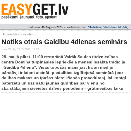
Sestdiena, 08.Augusts 2026.
» Vārdadienas svin:
Vladislava, Vladislavs, Mudīte
;
Dzīvesstils » Sievietēm
Notiks otrais Gaidību 4dienas seminārs
Iveta Cīrule,
25.05.2009. 12:13
28. maijā plkst. 11:00 restorānā Vairāk Saules tirdzniecības
centrā Domina turpināsies iepriekšējā mēnesī iesāktā tradīcija
„Gaidību 4diena”. Visas topošās māmiņas, kā arī mediju
pārstāvji ir laipni aicināti piedalīties izglītojošā seminārā (bez
dalības maksas un īpašas pieteikšanās procedūras), lai kopīgi
patērzētu un uzzinātu jaunas gudrības par vienu no
skaistākajiem sievietes dzīves periodiem – grūtniecības laiku.