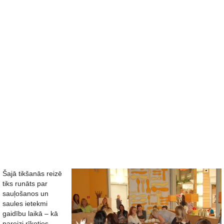
Šajā tikšanās reizē
tiks runāts par
sauļošanos un
saules ietekmi
gaidību laikā – kā
pareizi rīkoties,