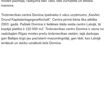
modes pazinēja, raidījuma Bez Tabu Stils žurnāliste un lieliska
mamma.
Tirdzniecības centra Domina īpašnieks ir vācu uzņēmums „KanAm
Grund Kapitalanlagegesellschaft”. Centra pirmā kārta tika atklāta
2003. gadā. Pašlaik Domina ir lielākais šāda veida centrs Latvijā, tā
kopējā platība ir 110 000 m2. Tirdzniecības centrs Domina ir viena no
vadošajām Rīgas modes preču tirdzniecības vietām, tajā darbojas
gan Baltijas tirgū jau pazīstami mazumtirgotāji, gan tādi, kas Latvijā
ienākuši un darbu uzsākuši tieši Domina.