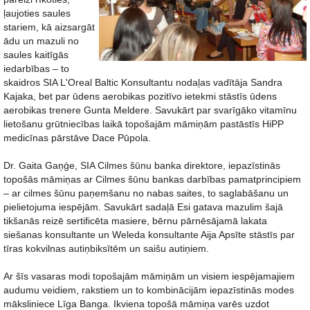
ļaujoties saules
stariem, kā aizsargāt
ādu un mazuli no
saules kaitīgās
iedarbības – to
skaidros SIA L'Oreal Baltic Konsultantu nodaļas vadītāja Sandra
Kajaka, bet par ūdens aerobikas pozitīvo ietekmi stāstīs ūdens
aerobikas trenere Gunta Meldere. Savukārt par svarīgāko vitamīnu
lietošanu grūtniecības laikā topošajām māmiņām pastāstīs HiPP
medicīnas pārstāve Dace Pūpola.
Dr. Gaita Gaņģe, SIA Cilmes šūnu banka direktore, iepazīstinās
topošās māmiņas ar Cilmes šūnu bankas darbības pamatprincipiem
– ar cilmes šūnu paņemšanu no nabas saites, to saglabāšanu un
pielietojuma iespējām. Savukārt sadaļā Esi gatava mazulim šajā
tikšanās reizē sertificēta masiere, bērnu pārnēsājamā lakata
siešanas konsultante un Weleda konsultante Aija Apsīte stāstīs par
tīras kokvilnas autiņbiksītēm un saišu autiņiem.
Ar šīs vasaras modi topošajām māmiņām un visiem iespējamajiem
audumu veidiem, rakstiem un to kombinācijām iepazīstinās modes
māksliniece Līga Banga. Ikviena topošā māmiņa varēs uzdot