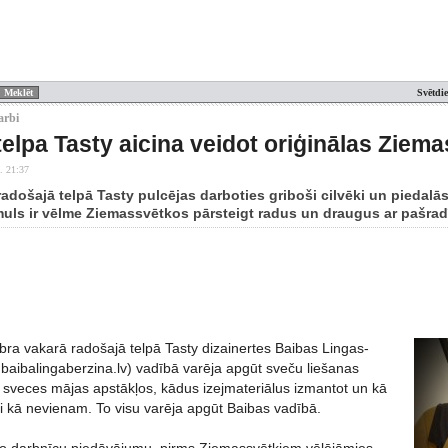
Svētdi
arbi
elpa Tasty aicina veidot oriģinālas Zie
. 21:37
radošajā telpā Tasty pulcējas darboties griboši cilvēki un piedal
uls ir vēlme Ziemassvētkos pārsteigt radus un draugus ar pašra
bra vakarā radošajā telpā Tasty dizainertes Baibas Lingas-
baibalingaberzina.lv) vadībā varēja apgūt sveču liešanas
et sveces mājas apstākļos, kādus izejmateriālus izmantot un kā
i kā nevienam. To visu varēja apgūt Baibas vadībā.