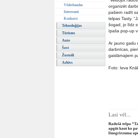
"Veidojot rado
Vēderbaudas
organizēt darbn
Interesanti
pašiem radīt s
telpas Tasty. 
Konkursi
šogad, jo līdz
Tehnoloģijas
īpaša pop-up ve
Tūrisms
Auto
Ar jauno gadu 
Šovi
darbnīcas, pie
Žurnāli
gaidāmajiem pa
Arhīvs
Foto: Ieva Knā
Lasi vēl...
Radošā telpa “T
apgūt kaut ko pa
linogriezuma ap