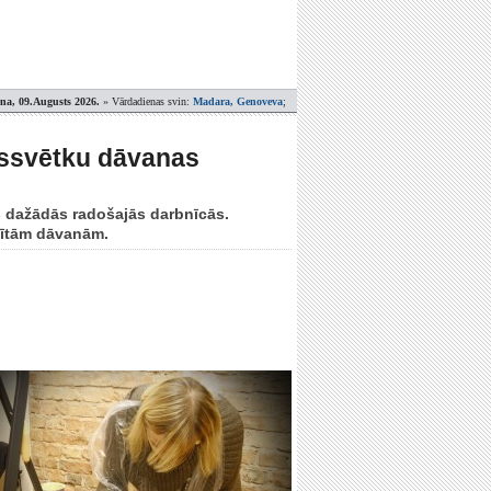
ena, 09.Augusts 2026.
» Vārdadienas svin:
Madara, Genoveva
;
massvētku dāvanas
ās dažādās radošajās darbnīcās.
dītām dāvanām.