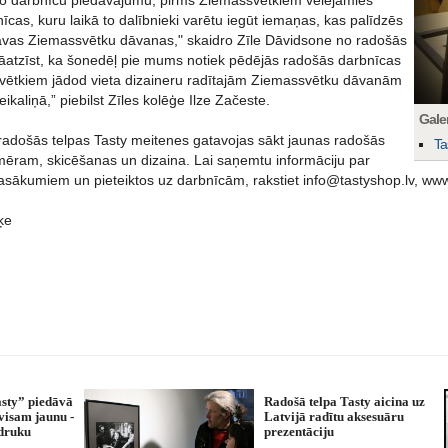
šo darbnīcu piedāvājumu, pirms Ziemassvētkiem vēlējāmies
īcas, kuru laikā to dalībnieki varētu iegūt iemaņas, kas palīdzēs
avas Ziemassvētku dāvanas," skaidro Zīle Dāvidsone no radošās
“Jāatzīst, ka šonedēļ pie mums notiek pēdējās radošās darbnīcas
 svētkiem jādod vieta dizaineru radītajām Ziemassvētku dāvanām
ikaliņā,” piebilst Zīles kolēģe Ilze Začeste.
Galer
radošās telpas Tasty meitenes gatavojas sākt jaunas radošās
Ta
mēram, skicēšanas un dizaina. Lai saņemtu informāciju par
sākumiem un pieteiktos uz darbnīcām, rakstiet info@tastyshop.lv, www.
ķe
asty” piedāvā
Radošā telpa Tasty aicina uz
visam jaunu -
Latvijā radītu aksesuāru
druku
prezentāciju