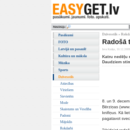
Meklētājs:
Dzīvesstils » Rokd
Pasākumi
Radošā t
FOTO
Latvijā un pasaulē
Ieva Knāķe,
10.12.2009
Kultūra un māksla
Katru nedēļu 
Daudziem stim
Mūzika
Sports
Dzīvesstils
Attiecības
Vīriešiem
Sievietēm
8. un 9. decem
Mode
Bērziņas (www.
Skaistums un Veselība
knifiņus. Kā li
Padomi
pagatavot svec
Mājoklis
Rokdarbi