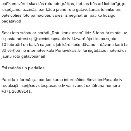
patīkami vērot skaistās rotu fotogrāfijas, bet tas būs arī lietderīgi, jo,
iespējams, uzzināsi par kādu jaunu rotu gatavošanas tehniku un,
pateicoties foto pamācībai, varēsi izmēģināt arī pati ko līdzīgu
pagatavot!
Savu foto stāstu ar norādi „Rotu konkursam” līdz 5.februārim sūti uz
e-pasta adresi sp@sievietespsaule.lv. Uzvarētāja tiks paziņota
10.februārī un balvā saņems ļoti kārdinošu dāvanu – dāvanu karti Ls
30 vērtībā no internetveikala Perluvekals.lv, lai iegādātos materiālus
jaunu rotu gatavošanai!
Esi radoša un piedalies!
Papildu informācijai par konkursu interesēties SievietesPasaule.lv
redakcijā –sp@sievietespasaule.lv vai zvanot uz tālruņa numuru
+371 26369141.