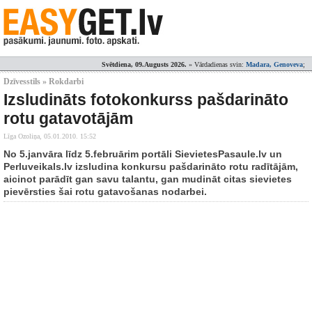
Svētdiena, 09.Augusts 2026.
» Vārdadienas svin:
Madara, Genoveva
;
Dzīvesstils » Rokdarbi
Izsludināts fotokonkurss pašdarināto
rotu gatavotājām
Līga Ozoliņa,
05.01.2010. 15:52
No 5.janvāra līdz 5.februārim portāli SievietesPasaule.lv un
Perluveikals.lv izsludina konkursu pašdarināto rotu radītājām,
aicinot parādīt gan savu talantu, gan mudināt citas sievietes
pievērsties šai rotu gatavošanas nodarbei.