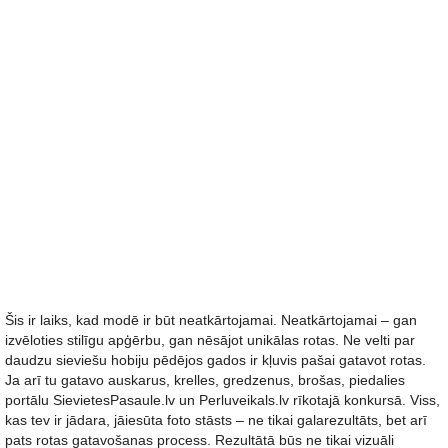
Šis ir laiks, kad modē ir būt neatkārtojamai. Neatkārtojamai – gan
izvēloties stilīgu apģērbu, gan nēsājot unikālas rotas. Ne velti par
daudzu sieviešu hobiju pēdējos gados ir kļuvis pašai gatavot rotas.
Ja arī tu gatavo auskarus, krelles, gredzenus, brošas, piedalies
portālu SievietesPasaule.lv un Perluveikals.lv rīkotajā konkursā. Viss,
kas tev ir jādara, jāiesūta foto stāsts – ne tikai galarezultāts, bet arī
pats rotas gatavošanas process. Rezultātā būs ne tikai vizuāli