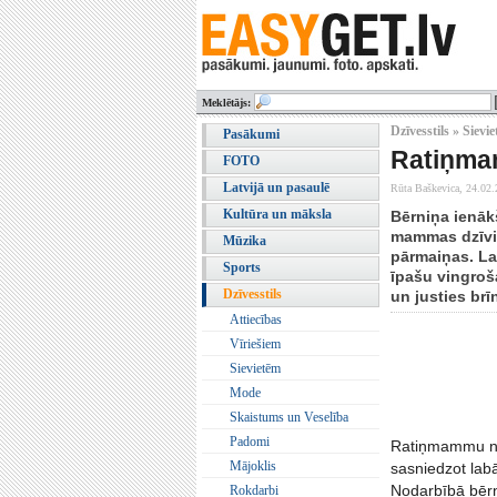
Meklētājs:
Dzīvesstils » Sievi
Pasākumi
Ratiņma
FOTO
Latvijā un pasaulē
Rūta Baškevica,
24.02.
Kultūra un māksla
Bērniņa ienākš
mammas dzīvi 
Mūzika
pārmaiņas. La
Sports
īpašu vingroš
Dzīvesstils
un justies brīn
Attiecības
Vīriešiem
Sievietēm
Mode
Skaistums un Veselība
Padomi
Ratiņmammu nod
Mājoklis
sasniedzot labā
Nodarbībā bērna
Rokdarbi