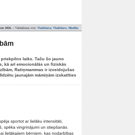
sts 2026.
» Vārdadienas svin:
Vladislava, Vladislavs, Mudīte
;
ībām
 priekpilns laiks. Taču šo jauno
, kā arī emocionālās un fiziskās
dzībām, Ratiņmammas ir izveidojušas
līdzētu jaunajām māmiņām izskatīties
a sportot ar lielāku intensitāti,
š, spēka vingrinājumi un stiepšanās.
 Lai lielākajiem bērniem, kas nodarbības