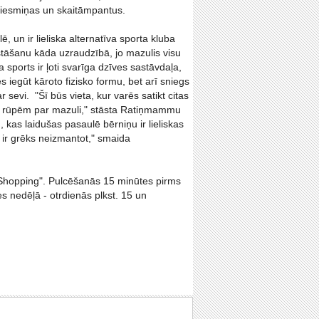
dziesmiņas un skaitāmpantus.
un ir lieliska alternatīva sporta kluba
tāšanu kāda uzraudzībā, jo mazulis visu
sports ir ļoti svarīga dzīves sastāvdaļa,
s iegūt kāroto fizisko formu, bet arī sniegs
 sevi. "Šī būs vieta, kur varēs satikt citas
s rūpēm par mazuli," stāsta Ratiņmammu
 kas laidušas pasaulē bērniņu ir lieliskas
 ir grēks neizmantot," smaida
 Shopping". Pulcēšanās 15 minūtes pirms
 nedēļā - otrdienās plkst. 15 un