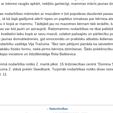
et ar interesi raugās apkārt, nekļūtu garlaicīgi, mammas mācīs jaunas 
s nodarbības māmiņām ar mazuļiem ir ļoti populāras daudzviet pasaulē, 
tā kā šajā gadījumā atkrīt rūpes un papildus izmaksas par bērniņa ats
u ir kopā ar mammu. Tādējādi jau no mazotnes bērnam tiek ierādīts, ka 
tas var būt jautri un aizraujoši. Ratiņmammu nodarbības ne tikai palīdzē
 kvalitatīvi laiku kopā ar savu mazuli, uzlabot pašsajūtu un pārliecību par
jaunas domubiedrenes, gūt emocionālu un praktisku atbalstu ikdiena
odarbību vadītāja Vija Tračuma. "Bez tam pētījumi pierāda ka sievietēm,
 labāku fizisko formu, nekā pirms bērniņa dzimšanas. Šādu priekšrocību
jas iniciatore un līdzdibinātāja Rūta Baškevica.
mā nodarbība notiks 2. martā plkst. 15 tirdzniecības centrā "Domina
uma 2. stāvā pretim Swedbank. Turpmāk nodarbības notiks divas reizes
. 11.
»
Autortiesības