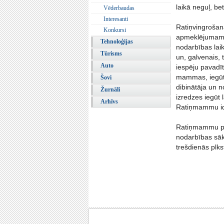
laikā neguļ, b
Vēderbaudas
Interesanti
Ratiņvingrošana
Konkursi
apmeklējumam, 
Tehnoloģijas
nodarbības laik
Tūrisms
un, galvenais, 
Auto
iespēju pavadīt
mammas, iegūt 
Šovi
dibinātāja un n
Žurnāli
izredzes iegūt
Arhīvs
Ratiņmammu ide
Ratiņmammu pir
nodarbības sāk
trešdienās plkst