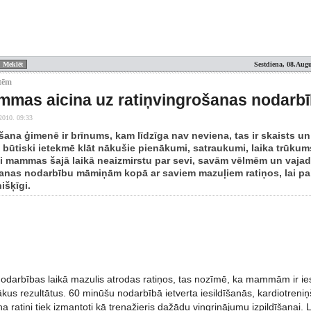
Sestdiena, 08.Augu
etēm
mmas aicina uz ratiņvingrošanas nodarb
2010. 09:33
ana ģimenē ir brīnums, kam līdzīga nav neviena, tas ir skaists un
būtiski ietekmē klāt nākušie pienākumi, satraukumi, laika trūkums
i mammas šajā laikā neaizmirstu par sevi, savām vēlmēm un vaja
anas nodarbību māmiņām kopā ar saviem mazuļiem ratiņos, lai pa
išķīgi.
arbības laikā mazulis atrodas ratiņos, tas nozīmē, ka mammām ir iespēj
kus rezultātus. 60 minūšu nodarbībā ietverta iesildīšanās, kardiotreniņ
 ratiņi tiek izmantoti kā trenažieris dažādu vingrinājumu izpildīšanai.