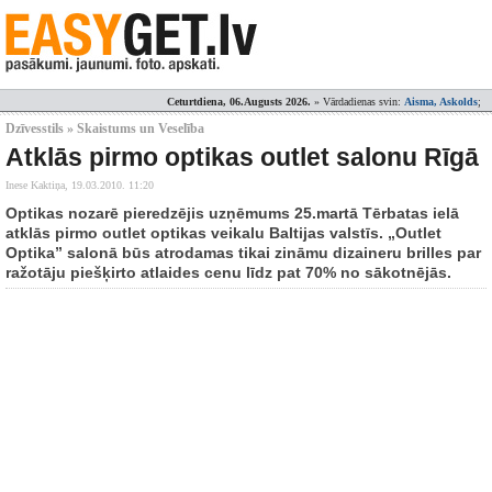
Ceturtdiena, 06.Augusts 2026.
» Vārdadienas svin:
Aisma, Askolds
;
Dzīvesstils » Skaistums un Veselība
Atklās pirmo optikas outlet salonu Rīgā
Inese Kaktiņa,
19.03.2010. 11:20
Optikas nozarē pieredzējis uzņēmums 25.martā Tērbatas ielā
atklās pirmo outlet optikas veikalu Baltijas valstīs. „Outlet
Optika” salonā būs atrodamas tikai zināmu dizaineru brilles par
ražotāju piešķirto atlaides cenu līdz pat 70% no sākotnējās.