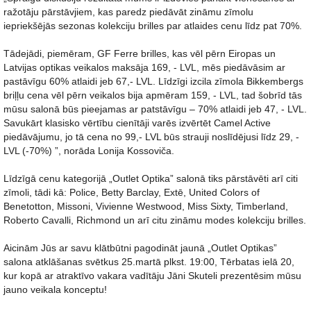
ražotāju pārstāvjiem, kas paredz piedāvāt zināmu zīmolu
iepriekšējās sezonas kolekciju brilles par atlaides cenu līdz pat 70%.
Tādejādi, piemēram, GF Ferre brilles, kas vēl pērn Eiropas un
Latvijas optikas veikalos maksāja 169, - LVL, mēs piedāvāsim ar
pastāvīgu 60% atlaidi jeb 67,- LVL. Līdzīgi izcila zīmola Bikkembergs
briļļu cena vēl pērn veikalos bija apmēram 159, - LVL, tad šobrīd tās
mūsu salonā būs pieejamas ar patstāvīgu – 70% atlaidi jeb 47, - LVL.
Savukārt klasisko vērtību cienītāji varēs izvērtēt Camel Active
piedāvājumu, jo tā cena no 99,- LVL būs strauji noslīdējusi līdz 29, -
LVL (-70%) ”, norāda Lonija Kossoviča.
Līdzīgā cenu kategorijā „Outlet Optika” salonā tiks pārstāvēti arī citi
zīmoli, tādi kā: Police, Betty Barclay, Extē, United Colors of
Benetotton, Missoni, Vivienne Westwood, Miss Sixty, Timberland,
Roberto Cavalli, Richmond un arī citu zināmu modes kolekciju brilles.
Aicinām Jūs ar savu klātbūtni pagodināt jaunā „Outlet Optikas”
salona atklāšanas svētkus 25.martā plkst. 19:00, Tērbatas ielā 20,
kur kopā ar atraktīvo vakara vadītāju Jāni Skuteli prezentēsim mūsu
jauno veikala konceptu!