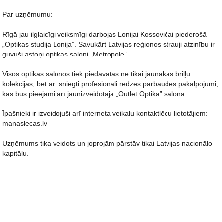
Par uzņēmumu:
Rīgā jau ilglaicīgi veiksmīgi darbojas Lonijai Kossovičai piederošā
„Optikas studija Lonija”. Savukārt Latvijas reģionos strauji atzinību ir
guvuši astoņi optikas saloni „Metropole”.
Visos optikas salonos tiek piedāvātas ne tikai jaunākās briļļu
kolekcijas, bet arī sniegti profesionāli redzes pārbaudes pakalpojumi,
kas būs pieejami arī jaunizveidotajā „Outlet Optika” salonā.
Īpašnieki ir izveidojuši arī interneta veikalu kontaktlēcu lietotājiem:
manaslecas.lv
Uzņēmums tika veidots un joprojām pārstāv tikai Latvijas nacionālo
kapitālu.