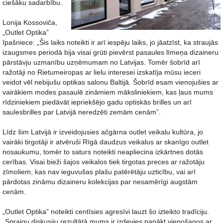
ciešāku sadarbību.
Lonija Kossoviča,
„Outlet Optika”
īpašniece: „Šis laiks noteikti ir arī iespēju laiks, jo jāatzīst, ka straujās
izaugsmes periodā bija visai grūti pievērst pasaules līmeņa dizaineru
pārstāvju uzmanību uzņēmumam no Latvijas. Tomēr šobrīd arī
ražotāji no Rietumeiropas ar lielu interesei izskatīja mūsu ieceri
veidot vēl nebijušu optikas salonu Baltijā. Šobrīd esam vienojušies ar
vairākiem modes pasaulē zināmiem māksliniekiem, kas ļaus mums
rīdziniekiem piedāvāt iepriekšējo gadu optiskās brilles un arī
saulesbrilles par Latvijā neredzēti zemām cenām”.
Līdz šim Latvijā ir izveidojusies ačgārna outlet veikalu kultūra, jo
vairāki tirgotāji ir atvēruši Rīgā daudzus veikalus ar skanīgo outlet
nosaukumu, tomēr to saturs noteikti neapliecina izkārtnes dotās
cerības. Visai bieži šajos veikalos tiek tirgotas preces ar ražotāju
zīmoliem, kas nav ieguvušas plašu patērētāju uzticību, vai arī
pārdotas zināmu dizaineru kolekcijas par nesamērīgi augstām
cenām.
„Outlet Optika” noteikti centīsies agresīvi lauzt šo izteikto tradīciju.
„Spraigu diskusiju rezultātā mums ir izdevies panākt vienošanos ar