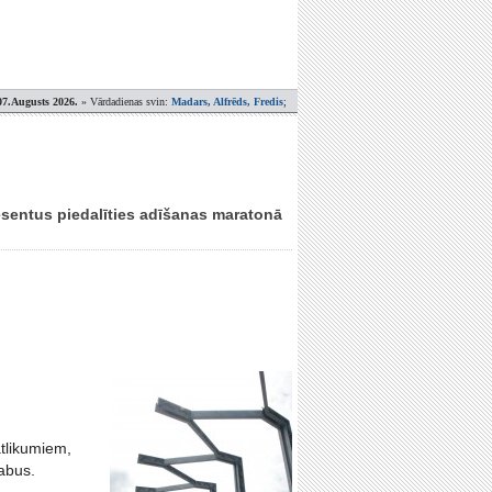
07.Augusts 2026.
» Vārdadienas svin:
Madars, Alfrēds, Fredis
;
eresentus piedalīties adīšanas maratonā
atlikumiem,
abus.