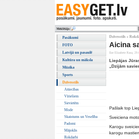
Meklētājs:
Dzīvesstils » Rokd
Pasākumi
Aicina s
FOTO
Latvijā un pasaulē
Ilze Elizabete Rasa,
29.
Kultūra un māksla
Liepājas Jūras
„Dzijām savie
Mūzika
Sports
Dzīvesstils
Attiecības
Vīriešiem
Sievietēm
Pašlaik top Lie
Mode
Skaistums un Veselība
Sveiciena moto:
Padomi
Karogu sveicien
Mājoklis
karogu mastiem
Rokdarbi