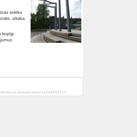
ūras svētku
ionāts, sīkāka
u kopīgi
ājumus.
modificējot un ievieotjot atsauci uz EASYGET.LV