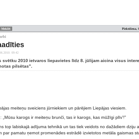
Piektdiena, 
arbi
aadīties
06.2010. 09:42
 svētku 2010 ietvaros liepavietes līdz 8. jūlijam aicina visus int
notas pilsētas".
pājas meiteņu sveiciens jūrniekiem un pārējiem Liepājas viesiem.
 „Mūsu karogs ir meiteņu brunči, tas ir karogs, kas mūžīgi plīv'!"
s top labiskajā adījuma tehnikā un tas tiek veidots no dažādiem dziju 
 par pamatu ņemot promenādes estrādē izvietotos metāla gaismas st