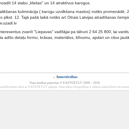
oadīt 14 stabu „kleitas" un 14 atraktīvus karogus.
alikšanas kulminācija ( karogu uzvilkšana mastos) notiks promenādē, J
ā no plkst. 12. Tajā pašā laikā notiks arī Otrais Latvijas atradīšanas čemp
w.uzadi.lv
nteresentus zvanīt "Liepavas" vadītājai pa tālruni 2 64 25 800, lai varēt
a adīto detaļu formu, krāsas, materiālus, blīvumu, apdari un citus jaut
»
Autortiesības
Visas tiesības paturētas © EASYGET.LV 2006 - 2026
rpublicējams tikai ar EASYGET.LV atļauju. Atsevišķas fotogrāfijas ir atļauts pārpublicēt tās ne