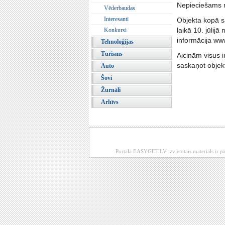
Nepieciešams n
Vēderbaudas
Interesanti
Objekta kopā s
laikā 10. jūlij
Konkursi
informācija ww
Tehnoloģijas
Tūrisms
Aicinām visus i
saskaņot objekt
Auto
Šovi
Žurnāli
Arhīvs
Portālā EASYGET.LV izvietotais materiāls ir pā