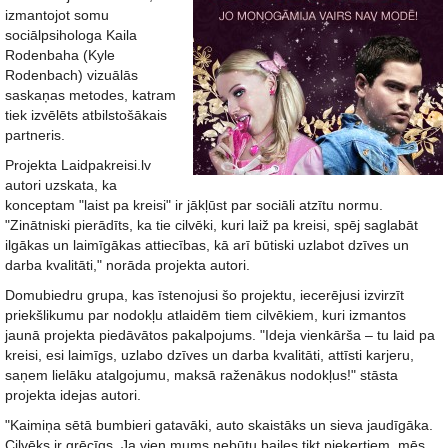
izmantojot somu
sociālpsihologa Kaila
Rodenbaha (Kyle
Rodenbach) vizuālās
saskaņas metodes, katram
tiek izvēlēts atbilstošākais
partneris.
Projekta Laidpakreisi.lv
autori uzskata, ka
konceptam "laist pa kreisi" ir jākļūst par sociāli atzītu normu.
"Zinātniski pierādīts, ka tie cilvēki, kuri laiž pa kreisi, spēj saglabāt
ilgākas un laimīgākas attiecības, kā arī būtiski uzlabot dzīves un
darba kvalitāti," norāda projekta autori.
Domubiedru grupa, kas īstenojusi šo projektu, iecerējusi izvirzīt
priekšlikumu par nodokļu atlaidēm tiem cilvēkiem, kuri izmantos
jaunā projekta piedāvātos pakalpojums. "Ideja vienkārša – tu laid pa
kreisi, esi laimīgs, uzlabo dzīves un darba kvalitāti, attīsti karjeru,
saņem lielāku atalgojumu, maksā raženākus nodokļus!" stāsta
projekta idejas autori.
"Kaimiņa sētā bumbieri gatavāki, auto skaistāks un sieva jaudīgāka.
Cilvēks ir grēcīgs. Ja vien mums nebūtu bailes tikt pieķertiem, mēs