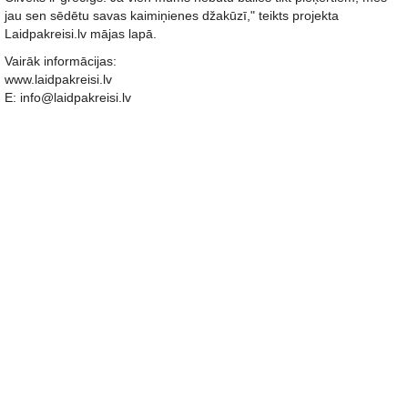
jau sen sēdētu savas kaimiņienes džakūzī," teikts projekta
Laidpakreisi.lv mājas lapā.
Vairāk informācijas:
www.laidpakreisi.lv
E: info@laidpakreisi.lv