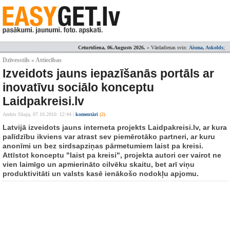
Ceturtdiena, 06.Augusts 2026.
» Vārdadienas svin:
Aisma, Askolds
;
Dzīvesstils » Attiecības
Izveidots jauns iepazīšanās portāls ar
inovatīvu sociālo konceptu
Laidpakreisi.lv
Andris Skuja,
07.10.2010. 12:44
|
komentāri
(2)
Latvijā izveidots jauns interneta projekts Laidpakreisi.lv, ar kura
palīdzību ikviens var atrast sev piemērotāko partneri, ar kuru
anonīmi un bez sirdsapziņas pārmetumiem laist pa kreisi.
Attīstot konceptu "laist pa kreisi", projekta autori cer vairot ne
vien laimīgo un apmierināto cilvēku skaitu, bet arī viņu
produktivitāti un valsts kasē ienākošo nodokļu apjomu.