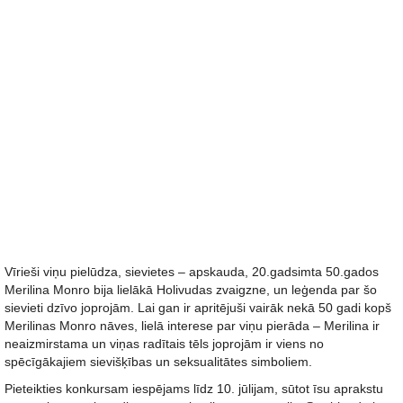
Vīrieši viņu pielūdza, sievietes – apskauda, 20.gadsimta 50.gados
Merilina Monro bija lielākā Holivudas zvaigzne, un leģenda par šo
sievieti dzīvo joprojām. Lai gan ir apritējuši vairāk nekā 50 gadi kopš
Merilinas Monro nāves, lielā interese par viņu pierāda – Merilina ir
neaizmirstama un viņas radītais tēls joprojām ir viens no
spēcīgākajiem sievišķības un seksualitātes simboliem.
Pieteikties konkursam iespējams līdz 10. jūlijam, sūtot īsu aprakstu