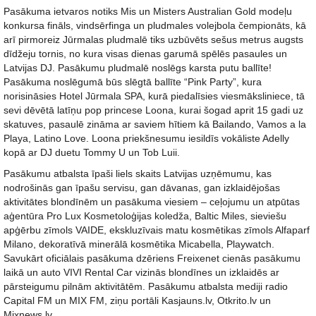
Pasākuma ietvaros notiks Mis un Misters Australian Gold modeļu
konkursa fināls, vindsērfinga un pludmales volejbola čempionāts, kā
arī pirmoreiz Jūrmalas pludmalē tiks uzbūvēts sešus metrus augsts
dīdžeju tornis, no kura visas dienas garumā spēlēs pasaules un
Latvijas DJ. Pasākumu pludmalē noslēgs karsta putu ballīte!
Pasākuma noslēgumā būs slēgtā ballīte “Pink Party”, kura
norisināsies Hotel Jūrmala SPA, kurā piedalīsies viesmāksliniece, tā
sevi dēvētā latīņu pop princese Loona, kurai šogad aprit 15 gadi uz
skatuves, pasaulē zināma ar saviem hītiem kā Bailando, Vamos a la
Playa, Latino Love. Loona priekšnesumu iesildīs vokāliste Adelly
kopā ar DJ duetu Tommy U un Tob Luii.
Pasākumu atbalsta īpaši liels skaits Latvijas uzņēmumu, kas
nodrošinās gan īpašu servisu, gan dāvanas, gan izklaidējošas
aktivitātes blondīnēm un pasākuma viesiem – ceļojumu un atpūtas
aģentūra Pro Lux Kosmetoloģijas koledža, Baltic Miles, sieviešu
apģērbu zīmols VAIDE, ekskluzīvais matu kosmētikas zīmols Alfaparf
Milano, dekoratīvā minerālā kosmētika Micabella, Playwatch.
Savukārt oficiālais pasākuma dzēriens Freixenet cienās pasākumu
laikā un auto VIVI Rental Car vizinās blondīnes un izklaidēs ar
pārsteigumu pilnām aktivitātēm. Pasākumu atbalsta mediji radio
Capital FM un MIX FM, ziņu portāli Kasjauns.lv, Otkrito.lv un
Mixnews.lv.