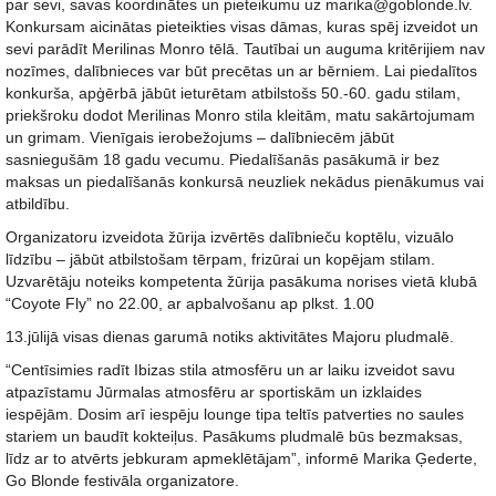
par sevi, savas koordinātes un pieteikumu uz marika@goblonde.lv.
Konkursam aicinātas pieteikties visas dāmas, kuras spēj izveidot un
sevi parādīt Merilinas Monro tēlā. Tautībai un auguma kritērijiem nav
nozīmes, dalībnieces var būt precētas un ar bērniem. Lai piedalītos
konkurša, apģērbā jābūt ieturētam atbilstošs 50.-60. gadu stilam,
priekšroku dodot Merilinas Monro stila kleitām, matu sakārtojumam
un grimam. Vienīgais ierobežojums – dalībniecēm jābūt
sasniegušām 18 gadu vecumu. Piedalīšanās pasākumā ir bez
maksas un piedalīšanās konkursā neuzliek nekādus pienākumus vai
atbildību.
Organizatoru izveidota žūrija izvērtēs dalībnieču koptēlu, vizuālo
līdzību – jābūt atbilstošam tērpam, frizūrai un kopējam stilam.
Uzvarētāju noteiks kompetenta žūrija pasākuma norises vietā klubā
“Coyote Fly” no 22.00, ar apbalvošanu ap plkst. 1.00
13.jūlijā visas dienas garumā notiks aktivitātes Majoru pludmalē.
“Centīsimies radīt Ibizas stila atmosfēru un ar laiku izveidot savu
atpazīstamu Jūrmalas atmosfēru ar sportiskām un izklaides
iespējām. Dosim arī iespēju lounge tipa teltīs patverties no saules
stariem un baudīt kokteiļus. Pasākums pludmalē būs bezmaksas,
līdz ar to atvērts jebkuram apmeklētājam”, informē Marika Ģederte,
Go Blonde festivāla organizatore.