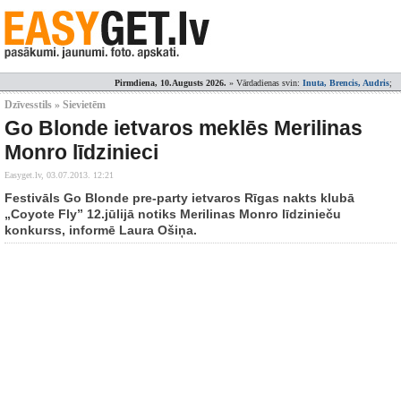
Pirmdiena, 10.Augusts 2026.
» Vārdadienas svin:
Inuta, Brencis, Audris
;
Dzīvesstils » Sievietēm
Go Blonde ietvaros meklēs Merilinas
Monro līdzinieci
Easyget.lv,
03.07.2013. 12:21
Festivāls Go Blonde pre-party ietvaros Rīgas nakts klubā
„Coyote Fly” 12.jūlijā notiks Merilinas Monro līdzinieču
konkurss, informē Laura Ošiņa.