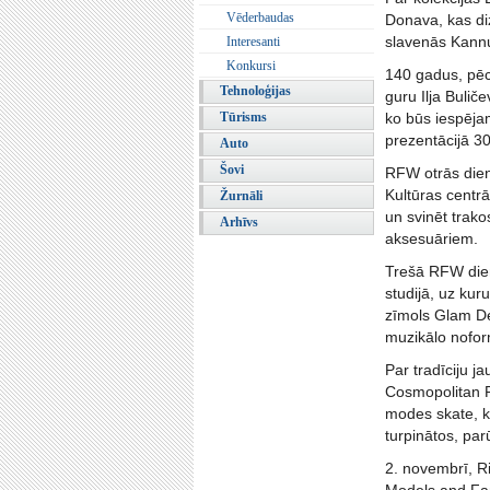
Vēderbaudas
Donava, kas diz
slavenās Kann
Interesanti
Konkursi
140 gadus, pēc 
Tehnoloģijas
guru Ilja Bulič
Tūrisms
ko būs iespēja
prezentācijā 30
Auto
Šovi
RFW otrās dien
Kultūras centr
Žurnāli
un svinēt trako
Arhīvs
aksesuāriem.
Trešā RFW diena
studijā, uz kur
zīmols Glam De
muzikālo nofor
Par tradīciju 
Cosmopolitan P
modes skate, k
turpinātos, pa
2. novembrī, R