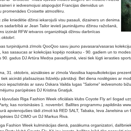
aineri ir iedvesmojusi atspoguļot Francijas dienvidus un
u promenādes Croisette atmosfēru.
zilie kniedētie džinsi iekarojuši visu pasauli, dizainers un denima
evs sadarbībā ar Jean Tailor ievieš jauninājumu džinsu ražošanā,
ms izzināt RFW ietvaros organizētajā džinsu darbnīcas
.oktobrī.
as turpinājumā zīmols QooQoo savu jauno pavasara/vasaras kolekciju
ā, kas sasaucas ar kolekcijas kopējo noskaņu - 90. gadiem un to modes
s 90. gadus DJ Artūra Medņa pavadījumā, viesi tiek lūgti ierasties spor
, 31. oktobris, aizsāksies ar zīmola Vassilisa kapsulkolekcijas prezentā
u tiek aicināti plašsaziņas līdzekļu pārstāvji. Bet diena noslēgsies ar mo
co iepazīstinās ar savu Oskara Vailda lugas "Salome" iedvesmoto bižut
mējumu parūpēsies DJ Kristina Gnatjuk.
jau kļuvušais Riga Fashion Week oficiālais klubs Coyote Fly arī šogad 
arty, kas norisināsies 1. novembrī. Ballītes programmu papildinās www
urā apvienojušies tādi zīmoli kā RED SALT, Tabaka, Ieva Janelsina un C
rūpēsies DJ CIMO un DJ Markus Riva.
iga Fashion Week kulminācijas dienā, pasākuma organizatori, dalībnieki