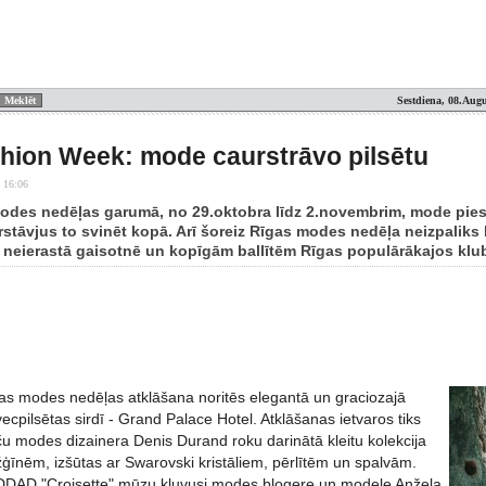
Sestdiena, 08.Augu
hion Week: mode caurstrāvo pilsētu
 16:06
odes nedēļas garumā, no 29.oktobra līdz 2.novembrim, mode pies
rstāvjus to svinēt kopā. Arī šoreiz Rīgas modes nedēļa neizpaliks
 neierastā gaisotnē un kopīgām ballītēm Rīgas populārākajos klu
gas modes nedēļas atklāšana noritēs elegantā un graciozajā
ecpilsētas sirdī - Grand Palace Hotel. Atklāšanas ietvaros tiks
ču modes dizainera Denis Durand roku darinātā kleitu kolekcija
ģīnēm, izšūtas ar Swarovski kristāliem, pērlītēm un spalvām.
 DDAD "Croisette" mūzu kļuvusi modes blogere un modele Anžela