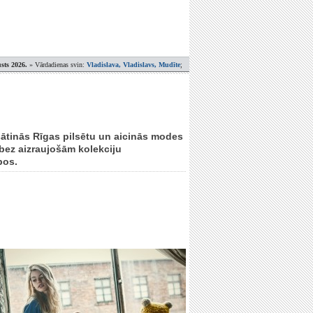
sts 2026.
» Vārdadienas svin:
Vladislava, Vladislavs, Mudīte
;
ātinās Rīgas pilsētu un aicinās modes
 bez aizraujošām kolekciju
bos.