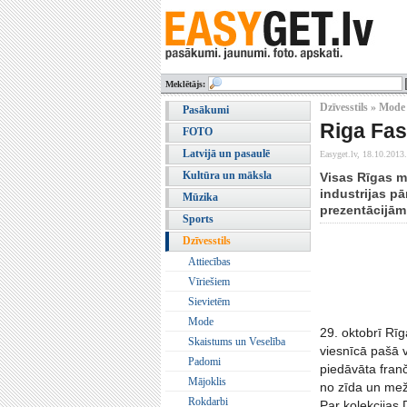
Meklētājs:
Dzīvesstils » Mode
Pasākumi
Riga Fas
FOTO
Latvijā un pasaulē
Easyget.lv,
18.10.2013.
Kultūra un māksla
Visas Rīgas m
industrijas pā
Mūzika
prezentācijām
Sports
Dzīvesstils
Attiecības
Vīriešiem
Sievietēm
Mode
29. oktobrī Rī
Skaistums un Veselība
viesnīcā pašā v
Padomi
piedāvāta fran
Mājoklis
no zīda un mež
Rokdarbi
Par kolekcijas