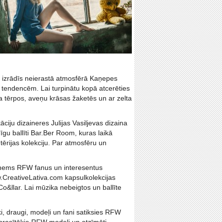
 izrādīs neierastā atmosfērā Kaņepes
 tendencēm. Lai turpinātu kopā atcerēties
ta tērpos, aveņu krāsas žaketēs un ar zelta
ciju dizaineres Julijas Vasiljevas dizaina
dīgu ballīti Bar.Ber Room, kuras laikā
ērijas kolekciju. Par atmosfēru un
uzņems RFW fanus un interesentus
.CreativeLativa.com kapsulkolekcijas
o&llar. Lai mūzika nebeigtos un ballīte
, draugi, modeļi un fani satiksies RFW