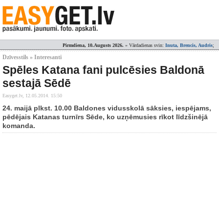
Pirmdiena, 10.Augusts 2026.
» Vārdadienas svin:
Inuta, Brencis, Audris
;
Dzīvesstils » Interesanti
Spēles Katana fani pulcēsies Baldonā
sestajā Sēdē
Easyget.lv,
12.05.2014. 15:50
24. maijā plkst. 10.00 Baldones vidusskolā sāksies, iespējams,
pēdējais Katanas turnīrs Sēde, ko uzņēmusies rīkot līdzšinējā
komanda.