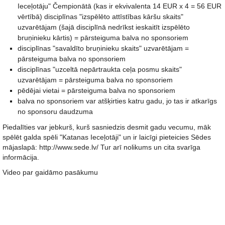
Ieceļotāju" Čempionātā (kas ir ekvivalenta 14 EUR x 4 = 56 EUR
vērtībā) disciplīnas "izspēlēto attīstības kāršu skaits"
uzvarētājam (šajā disciplīnā nedrīkst ieskaitīt izspēlēto
bruņinieku kārtis) = pārsteiguma balva no sponsoriem
disciplīnas "savaldīto bruņinieku skaits" uzvarētājam =
pārsteiguma balva no sponsoriem
disciplīnas "uzceltā nepārtraukta ceļa posmu skaits"
uzvarētājam = pārsteiguma balva no sponsoriem
pēdējai vietai = pārsteiguma balva no sponsoriem
balva no sponsoriem var atšķirties katru gadu, jo tas ir atkarīgs
no sponsoru daudzuma
Piedalīties var jebkurš, kurš sasniedzis desmit gadu vecumu, māk
spēlēt galda spēli "Katanas Ieceļotāji" un ir laicīgi pieteicies Sēdes
mājaslapā: http://www.sede.lv/ Tur arī nolikums un cita svarīga
informācija.
Video par gaidāmo pasākumu