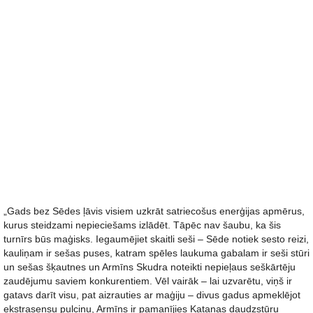
„Gads bez Sēdes ļāvis visiem uzkrāt satriecošus enerģijas apmērus,
kurus steidzami nepieciešams izlādēt. Tāpēc nav šaubu, ka šis
turnīrs būs maģisks. Iegaumējiet skaitli seši – Sēde notiek sesto reizi,
kauliņam ir sešas puses, katram spēles laukuma gabalam ir seši stūri
un sešas šķautnes un Armīns Skudra noteikti nepieļaus seškārtēju
zaudējumu saviem konkurentiem. Vēl vairāk – lai uzvarētu, viņš ir
gatavs darīt visu, pat aizrauties ar maģiju – divus gadus apmeklējot
ekstrasensu pulciņu, Armīns ir pamanījies Katanas daudzstūru