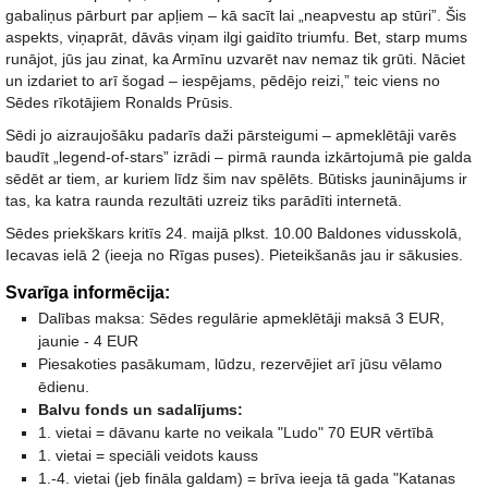
gabaliņus pārburt par apļiem – kā sacīt lai „neapvestu ap stūri”. Šis
aspekts, viņaprāt, dāvās viņam ilgi gaidīto triumfu. Bet, starp mums
runājot, jūs jau zinat, ka Armīnu uzvarēt nav nemaz tik grūti. Nāciet
un izdariet to arī šogad – iespējams, pēdējo reizi,” teic viens no
Sēdes rīkotājiem Ronalds Prūsis.
Sēdi jo aizraujošāku padarīs daži pārsteigumi – apmeklētāji varēs
baudīt „legend-of-stars” izrādi – pirmā raunda izkārtojumā pie galda
sēdēt ar tiem, ar kuriem līdz šim nav spēlēts. Būtisks jauninājums ir
tas, ka katra raunda rezultāti uzreiz tiks parādīti internetā.
Sēdes priekškars kritīs 24. maijā plkst. 10.00 Baldones vidusskolā,
Iecavas ielā 2 (ieeja no Rīgas puses). Pieteikšanās jau ir sākusies.
Svarīga informēcija:
Dalības maksa: Sēdes regulārie apmeklētāji maksā 3 EUR,
jaunie - 4 EUR
Piesakoties pasākumam, lūdzu, rezervējiet arī jūsu vēlamo
ēdienu.
Balvu fonds un sadalījums:
1. vietai = dāvanu karte no veikala "Ludo" 70 EUR vērtībā
1. vietai = speciāli veidots kauss
1.-4. vietai (jeb fināla galdam) = brīva ieeja tā gada "Katanas