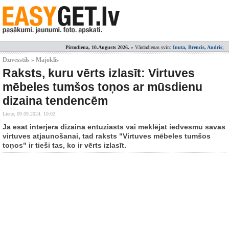
Pirmdiena, 10.Augusts 2026.
» Vārdadienas svin:
Inuta, Brencis, Audris
;
Dzīvesstils » Mājoklis
Raksts, kuru vērts izlasīt: Virtuves
mēbeles tumšos toņos ar mūsdienu
dizaina tendencēm
Liene,
09.09.2024. 10:02
Ja esat interjera dizaina entuziasts vai meklējat iedvesmu savas
virtuves atjaunošanai, tad raksts "Virtuves mēbeles tumšos
toņos" ir tieši tas, ko ir vērts izlasīt.