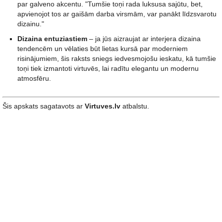
par galveno akcentu. "Tumšie toņi rada luksusa sajūtu, bet,
apvienojot tos ar gaišām darba virsmām, var panākt līdzsvarotu
dizainu."
Dizaina entuziastiem
– ja jūs aizraujat ar interjera dizaina
tendencēm un vēlaties būt lietas kursā par moderniem
risinājumiem, šis raksts sniegs iedvesmojošu ieskatu, kā tumšie
toņi tiek izmantoti virtuvēs, lai radītu elegantu un modernu
atmosfēru.
Šis apskats sagatavots ar
Virtuves.lv
atbalstu.