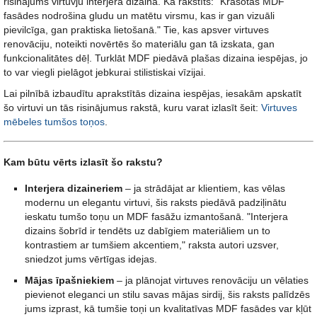
risinājums virtuvju interjera dizainā. Kā rakstīts: "Krāsotas MDF
fasādes nodrošina gludu un matētu virsmu, kas ir gan vizuāli
pievilcīga, gan praktiska lietošanā." Tie, kas apsver virtuves
renovāciju, noteikti novērtēs šo materiālu gan tā izskata, gan
funkcionalitātes dēļ. Turklāt MDF piedāvā plašas dizaina iespējas, jo
to var viegli pielāgot jebkurai stilistiskai vīzijai.
Lai pilnībā izbaudītu aprakstītās dizaina iespējas, iesakām apskatīt
šo virtuvi un tās risinājumus rakstā, kuru varat izlasīt šeit:
Virtuves
mēbeles tumšos toņos
.
Kam būtu vērts izlasīt šo rakstu?
Interjera dizaineriem
– ja strādājat ar klientiem, kas vēlas
modernu un elegantu virtuvi, šis raksts piedāvā padziļinātu
ieskatu tumšo toņu un MDF fasāžu izmantošanā. "Interjera
dizains šobrīd ir tendēts uz dabīgiem materiāliem un to
kontrastiem ar tumšiem akcentiem," raksta autori uzsver,
sniedzot jums vērtīgas idejas.
Mājas īpašniekiem
– ja plānojat virtuves renovāciju un vēlaties
pievienot eleganci un stilu savas mājas sirdij, šis raksts palīdzēs
jums izprast, kā tumšie toņi un kvalitatīvas MDF fasādes var kļūt