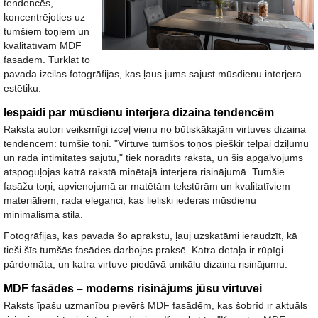
tendencēs,
koncentrējoties uz
tumšiem toņiem un
kvalitatīvām MDF
fasādēm. Turklāt to
pavada izcilas fotogrāfijas, kas ļaus jums sajust mūsdienu interjera
estētiku.
Iespaidi par mūsdienu interjera dizaina tendencēm
Raksta autori veiksmīgi izceļ vienu no būtiskākajām virtuves dizaina
tendencēm: tumšie toņi. "Virtuve tumšos toņos piešķir telpai dziļumu
un rada intimitātes sajūtu," tiek norādīts rakstā, un šis apgalvojums
atspoguļojas katrā rakstā minētajā interjera risinājumā. Tumšie
fasāžu toņi, apvienojumā ar matētām tekstūrām un kvalitatīviem
materiāliem, rada eleganci, kas lieliski iederas mūsdienu
minimālisma stilā.
Fotogrāfijas, kas pavada šo aprakstu, ļauj uzskatāmi ieraudzīt, kā
tieši šīs tumšās fasādes darbojas praksē. Katra detaļa ir rūpīgi
pārdomāta, un katra virtuve piedāvā unikālu dizaina risinājumu.
MDF fasādes – moderns risinājums jūsu virtuvei
Raksts īpašu uzmanību pievērš MDF fasādēm, kas šobrīd ir aktuāls