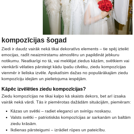
kompozīcijas šogad
Ziedi ir daudz vairāk nekā tikai dekoratīvs elements – tie spēj izteikt
emocijas, radīt neaizmirstamu atmosfēru un papildināt jebkuru
notikumu. Neatkarīgi no tā, vai meklējat ziedus kāzām, svētkiem vai
vienkārši vēlaties pārsteigt kādu īpašu cilvēku, ziedu kompozīcijas
vienmēr ir lieliska izvēle. Apskatīsim dažas no populārākajām ziedu
kompozīciju idejām un pielietojuma iespējām.
Kāpēc izvēlēties ziedu kompozīcijas?
Ziedu kompozīcijas ne tikai kalpo kā skaists dekors, bet arī izsaka
vairāk nekā vārdi. Tās ir piemērotas dažādām situācijām, piemēram:
Kāzas un svētki – radiet eleganci un svinīgu noskaņu.
Valsts svētki – patriotiskās kompozīcijas ar sarkanām un baltām
ziedu krāsām.
Ikdienas pārsteigumi – izrādiet rūpes un pateicību.