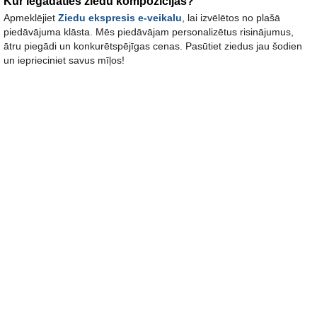
Kur iegādāties ziedu kompozīcijas?
Apmeklējiet
Ziedu ekspresis e-veikalu
, lai izvēlētos no plašā
piedāvājuma klāsta. Mēs piedāvājam personalizētus risinājumus,
ātru piegādi un konkurētspējīgas cenas. Pasūtiet
ziedus
jau šodien
un ieprieciniet savus mīļos!