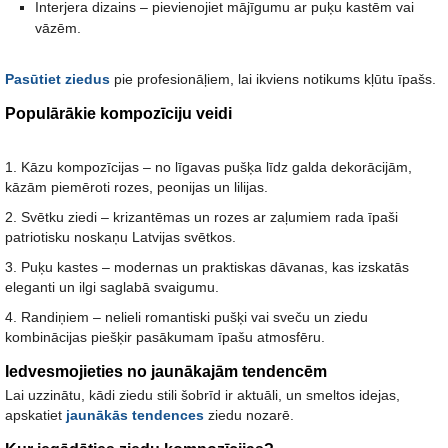
Interjera dizains – pievienojiet mājīgumu ar puķu kastēm vai
vāzēm.
Pasūtiet ziedus
pie profesionāļiem, lai ikviens notikums kļūtu īpašs.
Populārākie kompozīciju veidi
1. Kāzu kompozīcijas
– no līgavas pušķa līdz galda dekorācijām,
kāzām piemēroti rozes, peonijas un lilijas.
2. Svētku ziedi – krizantēmas un rozes ar zaļumiem rada īpaši
patriotisku noskaņu Latvijas svētkos.
3. Puķu kastes – modernas un praktiskas dāvanas, kas izskatās
eleganti un ilgi saglabā svaigumu.
4. Randiņiem
– nelieli romantiski pušķi vai sveču un ziedu
kombinācijas piešķir pasākumam īpašu atmosfēru.
Iedvesmojieties no jaunākajām tendencēm
Lai uzzinātu, kādi ziedu stili šobrīd ir aktuāli, un smeltos idejas,
apskatiet
jaunākās tendences
ziedu nozarē.