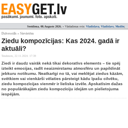
Sestdiena, 08.Augusts 2026.
» Vārdadienas svin:
Vladislava, Vladislavs, Mudīte
;
Dzīvesstils » Sievietēm
Ziedu kompozīcijas: Kas 2024. gadā ir
aktuāli?
Tendences,
22.11.2024. 17:39
Ziedi ir daudz vairāk nekā tikai dekoratīvs elements – tie spēj
izteikt emocijas, radīt neaizmirstamu atmosfēru un papildināt
jebkuru notikumu. Neatkarīgi no tā, vai meklējat ziedus kāzām,
svētkiem vai vienkārši vēlaties pārsteigt kādu īpašu cilvēku,
ziedu kompozīcijas vienmēr ir lieliska izvēle. Apskatīsim dažas
no populārākajām ziedu kompozīciju idejām un pielietojuma
iespējām.