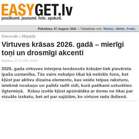
Piektdiena, 07.Augusts 2026.
» Vārdadienas svin:
Madars, Alfrēds, Fredis
;
Dzīvesstils » Mājoklis
Virtuves krāsas 2026. gadā – mierīgi
toņi un drosmīgi akcenti
Reklāma,
17.12.2025. 16:05
2026. gada virtuves interjera tendencēs krāsām tiek pievērsta
īpaša uzmanība. Tās vairs nekalpo tikai kā neitrāls fons, bet
kļūst par aktīvu dizaina elementu, kas veido telpas raksturu,
ietekmē noskaņu un palīdz radīt vidi, kurā patīkami uzturēties
ilgtermiņā. Krāsu izvēle kļūst apzinātāka ar domu ne tikai par
vizuālo izskatu, bet arī par sajūtām, ko virtuve rada ikdienā.