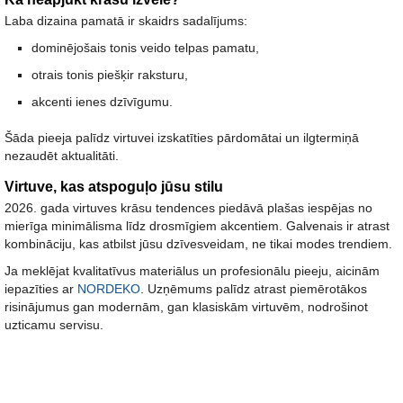
Laba dizaina pamatā ir skaidrs sadalījums:
dominējošais tonis veido telpas pamatu,
otrais tonis piešķir raksturu,
akcenti ienes dzīvīgumu.
Šāda pieeja palīdz virtuvei izskatīties pārdomātai un ilgtermiņā
nezaudēt aktualitāti.
Virtuve, kas atspoguļo jūsu stilu
2026. gada virtuves krāsu tendences piedāvā plašas iespējas no
mierīga minimālisma līdz drosmīgiem akcentiem. Galvenais ir atrast
kombināciju, kas atbilst jūsu dzīvesveidam, ne tikai modes trendiem.
Ja meklējat kvalitatīvus materiālus un profesionālu pieeju, aicinām
iepazīties ar
NORDEKO
. Uzņēmums palīdz atrast piemērotākos
risinājumus gan modernām, gan klasiskām virtuvēm, nodrošinot
uzticamu servisu.