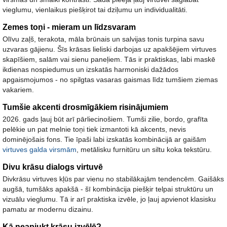
vieglumu, vienlaikus piešķirot tai dziļumu un individualitāti.
Zemes toņi - mieram un līdzsvaram
Olīvu zaļš
,
terakota
,
māla brūnais un salvijas tonis
turpina savu
uzvaras gājienu. Šīs krāsas lieliski darbojas uz apakšējiem virtuves
skapīšiem, salām vai sienu paneļiem. Tās ir praktiskas, labi maskē
ikdienas nospiedumus un izskatās harmoniski dažādos
apgaismojumos - no spilgtas vasaras gaismas līdz tumšiem ziemas
vakariem.
Tumšie akcenti drosmīgākiem risinājumiem
2026. gads ļauj būt arī pārliecinošiem.
Tumši zilie
,
bordo
,
grafīta
pelēkie un pat melnie toņi
tiek izmantoti kā akcents, nevis
dominējošais fons. Tie īpaši labi izskatās kombinācijā ar gaišām
virtuves galda virsmām
, metālisku furnitūru un siltu koka tekstūru.
Divu krāsu dialogs virtuvē
Divkrāsu virtuves kļūs par vienu no stabilākajām tendencēm.
Gaišāks
augšā
,
tumšāks apakšā
- šī kombinācija piešķir telpai struktūru un
vizuālu vieglumu. Tā ir arī praktiska izvēle, jo ļauj apvienot klasisku
pamatu ar modernu dizainu.
Kā neapjukt krāsu izvēlē?