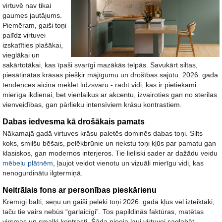
virtuvē nav tikai
gaumes jautājums.
Piemēram, gaiši toņi
palīdz virtuvei
izskatīties plašākai,
vieglākai un
sakārtotākai, kas īpaši svarīgi mazākās telpās. Savukārt siltas,
piesātinātas krāsas piešķir mājīgumu un drošības sajūtu. 2026. gada
tendences aicina meklēt līdzsvaru - radīt vidi, kas ir pietiekami
mierīga ikdienai, bet vienlaikus ar akcentu, izvairoties gan no sterilas
vienveidības, gan pārlieku intensīviem krāsu kontrastiem.
Dabas iedvesma kā drošākais pamats
Nākamajā gadā virtuves krāsu paletēs dominēs dabas toņi.
Silts
koks, smilšu bēšais, pelēkbrūnie un riekstu toņi kļūs par pamatu gan
klasiskos, gan modernos interjeros
. Tie lieliski sader ar dažādu veidu
mēbeļu plātnēm
, ļaujot veidot vienotu un vizuāli mierīgu vidi, kas
nenogurdinātu ilgtermiņā.
Neitrālais fons ar personības pieskārienu
Krēmīgi balti, sēņu un gaiši pelēki toņi 2026. gadā kļūs vēl izteiktāki,
taču tie vairs nebūs “garlaicīgi”. Tos papildinās faktūras, matētas
virsmas un smalki kontrasti. Šāda pieeja ļauj virtuvei saglabāt