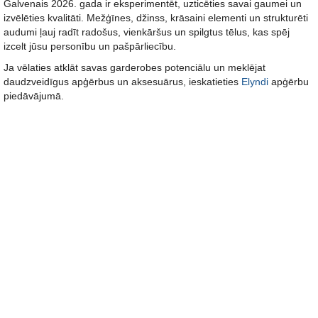
Galvenais 2026. gada ir eksperimentēt, uzticēties savai gaumei un
izvēlēties kvalitāti. Mežģīnes, džinss, krāsaini elementi un strukturēti
audumi ļauj radīt radošus, vienkāršus un spilgtus tēlus, kas spēj
izcelt jūsu personību un pašpārliecību.
Ja vēlaties atklāt savas garderobes potenciālu un meklējat
daudzveidīgus apģērbus un aksesuārus, ieskatieties
Elyndi
apģērbu
piedāvājumā.