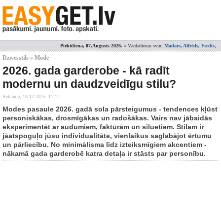
Piektdiena, 07.Augusts 2026.
» Vārdadienas svin:
Madars, Alfrēds, Fredis
;
Dzīvesstils » Mode
2026. gada garderobe - kā radīt
modernu un daudzveidīgu stilu?
Reklāma,
18.12.2025. 11:12
Modes pasaule 2026. gadā sola pārsteigumus - tendences kļūst
personiskākas, drosmīgākas un radošākas. Vairs nav jābaidās
eksperimentēt ar audumiem, faktūrām un siluetiem. Stilam ir
jāatspoguļo jūsu individualitāte, vienlaikus saglabājot ērtumu
un pārliecību. No minimālisma līdz izteiksmīgiem akcentiem -
nākamā gada garderobē katra detaļa ir stāsts par personību.