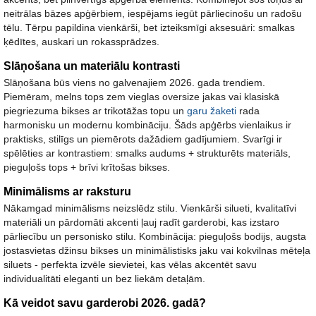
neitrālas bāzes apģērbiem, iespējams iegūt pārliecinošu un radošu
tēlu. Tērpu papildina vienkārši, bet izteiksmīgi aksesuāri: smalkas
ķēdītes, auskari un rokassprādzes.
Slāņošana un materiālu kontrasti
Slāņošana būs viens no galvenajiem 2026. gada trendiem.
Piemēram, melns tops zem vieglas oversize jakas vai klasiskā
piegriezuma bikses ar trikotāžas topu un
garu žaketi
rada
harmonisku un modernu kombināciju. Šāds apģērbs vienlaikus ir
praktisks, stilīgs un piemērots dažādiem gadījumiem. Svarīgi ir
spēlēties ar kontrastiem: smalks audums + strukturēts materiāls,
pieguļošs tops + brīvi krītošas bikses.
Minimālisms ar raksturu
Nākamgad minimālisms neizslēdz stilu. Vienkārši silueti, kvalitatīvi
materiāli un pārdomāti akcenti ļauj radīt garderobi, kas izstaro
pārliecību un personisko stilu. Kombinācija: pieguļošs bodijs, augsta
jostasvietas džinsu bikses un minimālistisks jaku vai kokvilnas mēteļa
siluets - perfekta izvēle sievietei, kas vēlas akcentēt savu
individualitāti eleganti un bez liekām detaļām.
Kā veidot savu garderobi 2026. gadā?