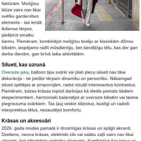
faktūrām. Mežģīņu
blūze vairs nav tikai
svētku garderobes
elements - tas ienāk
ikdienas tērpos,
piešķirot smalku
šarmu. Piemēram, kombinējot mežģīņu bodiju ar klasiskām džinsu
biksēm, iespējams radīt mūsdienīgu, bet sievišķīgu tēlu, kas der gan
darba dienām, gan brīvā laika aktivitātēm.
Silueti, kas uzrunā
Oversize jaka
, balloon tipa svārki vai plati plecu silueti nav tikai
dekorācija - tie piešķir tērpam dinamiku un personību. Nākamgad
silueti spēlējas ar proporcijām, radot vizuāli interesantus kontrastus.
Piemēram, bāzes krāsas topiņš darbojas kā ideāls pamats šādiem
eksperimentiem, harmoniski balansējot ar oversize biksēm vai taisna
piegriezuma svārkiem. Tas ļauj veidot slāņotus, kustīgi un radoši
interpretētus tēlus, nezaudējot komfortu.
Krāsas un aksesuāri
2026. gada modes pamatā ir drosmīgas krāsas un spilgti akcenti.
Dzeltens, neona krāsas, elektriski zils vai salātu zaļš vairs nav tikai
akcents, bet pilnvērtīgs apģērba elements. Kombinējot šos toņus ar