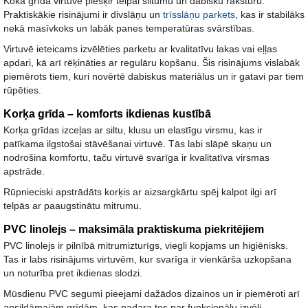
Koka grīda virtuvē piešķir telpai siltumu un dabisku raksturu.
Praktiskākie risinājumi ir
divslāņu un
trīsslāņu parkets
, kas ir stabilāks
nekā masīvkoks un labāk panes temperatūras svārstības.
Virtuvē ieteicams izvēlēties parketu ar kvalitatīvu lakas vai eļļas
apdari, kā arī rēķināties ar regulāru kopšanu. Šis risinājums vislabāk
piemērots tiem, kuri novērtē dabiskus materiālus un ir gatavi par tiem
rūpēties.
Korķa grīda – komforts ikdienas kustībā
Korķa grīdas izceļas ar
siltu, klusu un elastīgu virsmu
, kas ir
patīkama ilgstošai stāvēšanai virtuvē. Tās labi slāpē skaņu un
nodrošina komfortu, taču virtuvē svarīga ir kvalitatīva virsmas
apstrāde.
Rūpnieciski apstrādāts korķis ar aizsargkārtu spēj kalpot ilgi arī
telpās ar paaugstinātu mitrumu.
PVC linolejs – maksimāla praktiskuma piekritējiem
PVC linolejs ir pilnībā mitrumizturīgs, viegli kopjams un higiēnisks.
Tas ir labs risinājums virtuvēm, kur svarīga ir
vienkārša uzkopšana
un noturība pret ikdienas slodzi
.
Mūsdienu PVC segumi pieejami dažādos dizainos un ir piemēroti arī
apsildāmajām grīdām, kas padara tos par funkcionālu izvēli