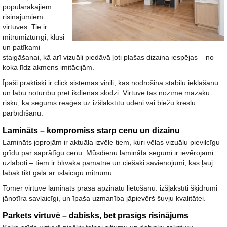
populārākajiem
risinājumiem
virtuvēs. Tie ir
mitrumizturīgi, klusi
un patīkami
staigāšanai
, kā arī vizuāli piedāvā ļoti plašas dizaina iespējas – no
koka līdz akmens imitācijām.
Īpaši praktiski ir click sistēmas vinili, kas nodrošina stabilu ieklāšanu
un labu noturību pret ikdienas slodzi. Virtuvē tas nozīmē mazāku
risku, ka segums reaģēs uz izšļakstītu ūdeni vai biežu krēslu
pārbīdīšanu.
Lamināts – kompromiss starp cenu un dizainu
Lamināts joprojām ir aktuāla izvēle tiem, kuri vēlas vizuālu pievilcīgu
grīdu par saprātīgu cenu. Mūsdienu lamināta segumi ir ievērojami
uzlaboti – tiem ir blīvāka pamatne un ciešāki savienojumi, kas ļauj
labāk tikt galā ar īslaicīgu mitrumu.
Tomēr virtuvē lamināts prasa apzinātu lietošanu: izšļakstīti šķidrumi
jānotīra savlaicīgi, un īpaša uzmanība jāpievērš šuvju kvalitātei.
Parkets virtuvē – dabisks, bet prasīgs risinājums