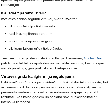
renovācijās.
Kā izdarīt pareizo izvēli?
Izvēloties grīdas segumu virtuvei, svarīgi izvērtēt:
cik intensīvi telpa tiek izmantota,
kādi ir uzkopšanas paradumi,
vai virtuvē ir apsildāmā grīda,
cik ilgam laikam grīda tiek plānota.
Tieši šeit noder profesionāla konsultācija. Piemēram,
Grīdas Guru
palīdz izvērtēt telpas apstākļus un piemeklēt segumu, kas būs gan
vizuāli pievilcīgs, gan praktisks konkrētajā virtuvē.
Virtuves grīda kā ilgtermiņa ieguldījums
Labi izvēlēts grīdas segums virtuvē ne tikai uzlabo telpas izskatu, bet
arī samazina ikdienas rūpes un uzturēšanas izmaksas. Apvienojot
piemērotu materiālu ar kvalitatīvu ieklāšanu, iespējams panākt
rezultātu, kas kalpo gadiem un saglabā savu funkcionalitāti arī
intensīvā lietošanā.