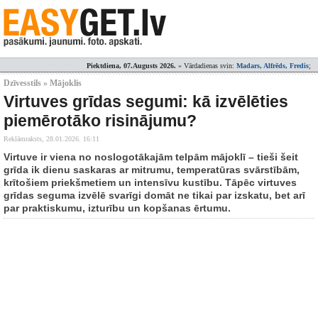
Piektdiena, 07.Augusts 2026.
» Vārdadienas svin:
Madars, Alfrēds, Fredis
;
Dzīvesstils » Mājoklis
Virtuves grīdas segumi: kā izvēlēties
piemērotāko risinājumu?
Reklāmraksts,
28.01.2026. 16:11
Virtuve ir viena no noslogotākajām telpām mājoklī – tieši šeit
grīda ik dienu saskaras ar mitrumu, temperatūras svārstībām,
krītošiem priekšmetiem un intensīvu kustību. Tāpēc virtuves
grīdas seguma izvēlē svarīgi domāt ne tikai par izskatu, bet arī
par praktiskumu, izturību un kopšanas ērtumu.