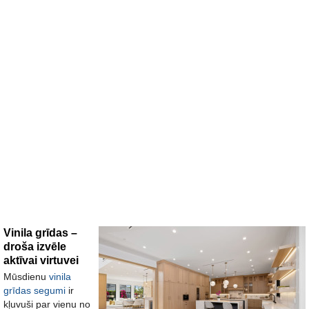
Vinila grīdas –
droša izvēle
aktīvai virtuvei
Mūsdienu
vinila
grīdas segumi
ir
kļuvuši par vienu no