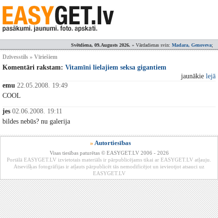
Svētdiena, 09.Augusts 2026.
» Vārdadienas svin:
Madara, Genoveva
;
Dzīvesstils » Vīriešiem
Komentāri rakstam:
Vitamīni lielajiem seksa gigantiem
jaunākie
lejā
emu
22.05.2008. 19:49
COOL
jes
02.06.2008. 19:11
bildes nebūs? nu galerija
»
Autortiesības
Visas tiesības paturētas © EASYGET.LV 2006 - 2026
Portālā EASYGET.LV izvietotais materiāls ir pārpublicējams tikai ar EASYGET.LV atļauju.
Atsevišķas fotogrāfijas ir atļauts pārpublicēt tās nemodificējot un ievieotjot atsauci uz
EASYGET.LV