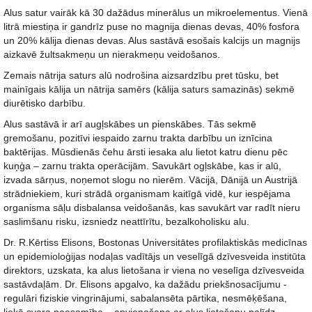
Alus satur vairāk kā 30 dažādus minerālus un mikroelementus. Vienā
litrā miestiņa ir gandrīz puse no magnija dienas devas, 40% fosfora
un 20% kālija dienas devas. Alus sastāvā esošais kalcijs un magnijs
aizkavē žultsakmeņu un nierakmeņu veidošanos.
Zemais nātrija saturs alū nodrošina aizsardzību pret tūsku, bet
mainīgais kālija un nātrija samērs (kālija saturs samazinās) sekmē
diurētisko darbību.
Alus sastāvā ir arī augļskābes un pienskābes. Tās sekmē
gremošanu, pozitīvi iespaido zarnu trakta darbību un iznīcina
baktērijas. Mūsdienās čehu ārsti iesaka alu lietot katru dienu pēc
kuņģa – zarnu trakta operācijām. Savukārt ogļskābe, kas ir alū,
izvada sārņus, noņemot slogu no nierēm. Vācijā, Dānijā un Austrijā
strādniekiem, kuri strādā organismam kaitīgā vidē, kur iespējama
organisma sāļu disbalansa veidošanās, kas savukārt var radīt nieru
saslimšanu risku, izsniedz neattīrītu, bezalkoholisku alu.
Dr. R.Kērtiss Elisons, Bostonas Universitātes profilaktiskās medicīnas
un epidemioloģijas nodaļas vadītājs un veselīgā dzīvesveida institūta
direktors, uzskata, ka alus lietošana ir viena no veselīga dzīvesveida
sastāvdaļām. Dr. Elisons apgalvo, ka dažādu priekšnosacījumu -
regulāri fiziskie vingrinājumi, sabalansēta pārtika, nesmēķēšana,