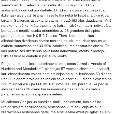
liekā svara neesamība – apvienošana ar alus lietošanu palīdz
samazināt divu lielāko šī gadsimta slimību risku par 80% -
sirdsslimības un cukura diabētu. Dr. Elisons uzsver, ka bieža (pat
ikdienas) alus patērēšana ir veselīgāka nekā tā lietošana tikai ik pa
laikam. Galvenais aspekts, protams, ir patērētā alus daudzums. Viņš
nerekomendē konkrētu tilpumu, jo katram cilvēkam tas ir individuāls,
bet daudzi mediķi iesaka orientēties uz 25 gramiem tīrā spirta
patēriņa dienā, kas ir 0,5-0,7 l alus. Tiem, kas alu un citus
alkoholiskus dzērienus patērē mērenā daudzumā, risks saslimt ar
diabētu samazinās par 33-56% salīdzinājumā ar atturībniekiem. Tie,
kas patērē šos dzērienus palielinātā daudzumā, efekts ir pretējs -
risks saslimt ar diabētu ir par 43% lielāks.
Pētījumā, ko publicēja autoritatīvais medicīnas žurnāls „Annals of
Nutrition and Metabolism”, piedalījās 57 veselas sievietes un vīrieši,
kuri eksperimenta vajadzībām atturējās no alus lietošanas 30 dienas.
Pēc 30 dienām projekta dalībnieki sāka dzert alu - dienā sievietes pa
330 ml un vīrieši - pa 660 ml. Pētījuma rezultāti parādīja, ka pēc šī
alus lietošanas 30 dienu kursa imūnsistēmas rādītāji dažādos
parametros uzlabojās, īpaši sievietēm.
Mūsdienās Čehijas un Austrijas klīniku pacientiem, kas cieš no
uroloģiskajām saslimšanām, ārstēšanās kūrē tiek iekļauts alus.
Nierakmeņu ārstēšanas gadījumā ārsti iesaka dzert pusglāzi alus 2-3