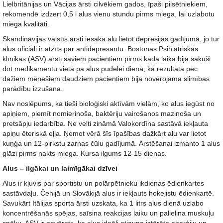
Lielbritānijas un Vācijas ārsti cilvēkiem gados, īpaši pilsētniekiem,
rekomendē izdzert 0,5 l alus vienu stundu pirms miega, lai uzlabotu
miega kvalitāti.
Skandināvijas valstīs ārsti iesaka alu lietot depresijas gadījumā, jo tur
alus oficiāli ir atzīts par antidepresantu. Bostonas Psihiatriskās
klīnikas (ASV) ārsti saviem pacientiem pirms kāda laika bija sākuši
dot medikamentu vietā pa alus pudelei dienā, kā rezultātā pēc
dažiem mēnešiem daudziem pacientiem bija novērojama slimības
parādību izzušana.
Nav noslēpums, ka tieši bioloģiski aktīvām vielām, ko alus iegūst no
apiņiem, piemīt nomierinoša, baktēriju vairošanos mazinoša un
pretsāpju iedarbība. Ne velti zināmā Valokordīna sastāvā iekļauta
apiņu ēteriskā eļļa. Ņemot vērā šīs īpašības dažkārt alu var lietot
kuņģa un 12-pirkstu zarnas čūlu gadījumā. Ārstēšanai izmanto 1 alus
glāzi pirms nakts miega. Kursa ilgums 12-15 dienas.
Alus – ilgākai un laimīgākai dzīvei
Alus ir kļuvis par sportistu un polārpētnieku ikdienas ēdienkartes
sastāvdaļu. Čehijā un Slovākijā alus ir iekļauts hokejistu ēdienkartē.
Savukārt Itālijas sporta ārsti uzskata, ka 1 litrs alus dienā uzlabo
koncentrēšanās spējas, saīsina reakcijas laiku un palielina muskuļu