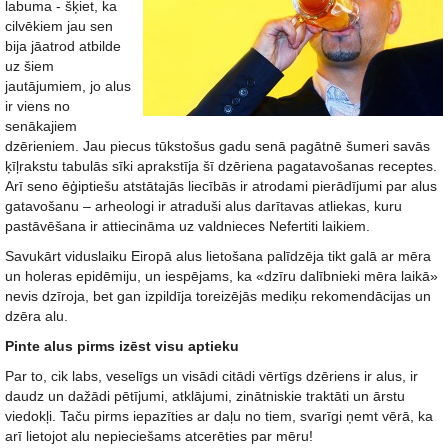
labuma - šķiet, ka
cilvēkiem jau sen
bija jāatrod atbilde
uz šiem
jautājumiem, jo alus
ir viens no
senākajiem
dzērieniem. Jau piecus tūkstošus gadu senā pagātnē šumeri savās
ķīļrakstu tabulās sīki aprakstīja šī dzēriena pagatavošanas receptes.
Arī seno ēģiptiešu atstātajās liecībās ir atrodami pierādījumi par alus
gatavošanu – arheologi ir atraduši alus darītavas atliekas, kuru
pastāvēšana ir attiecināma uz valdnieces Nefertiti laikiem.
Savukārt viduslaiku Eiropā alus lietošana palīdzēja tikt galā ar mēra
un holeras epidēmiju, un iespējams, ka «dzīru dalībnieki mēra laikā»
nevis dzīroja, bet gan izpildīja toreizējās mediķu rekomendācijas un
dzēra alu.
Pinte alus pirms izēst visu aptieku
Par to, cik labs, veselīgs un visādi citādi vērtīgs dzēriens ir alus, ir
daudz un dažādi pētījumi, atklājumi, zinātniskie traktāti un ārstu
viedokļi. Taču pirms iepazīties ar daļu no tiem, svarīgi ņemt vērā, ka
arī lietojot alu nepieciešams atcerēties par mēru!