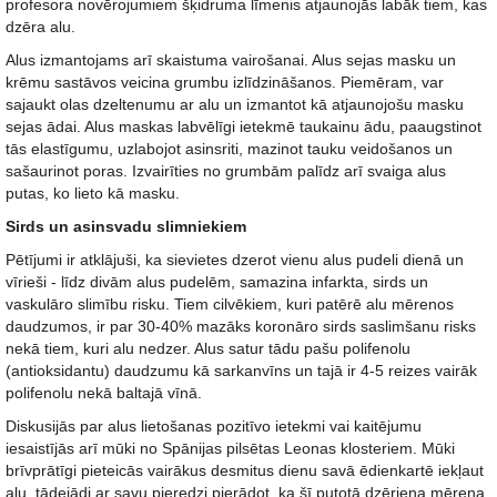
profesora novērojumiem šķidruma līmenis atjaunojās labāk tiem, kas
dzēra alu.
Alus izmantojams arī skaistuma vairošanai. Alus sejas masku un
krēmu sastāvos veicina grumbu izlīdzināšanos. Piemēram, var
sajaukt olas dzeltenumu ar alu un izmantot kā atjaunojošu masku
sejas ādai. Alus maskas labvēlīgi ietekmē taukainu ādu, paaugstinot
tās elastīgumu, uzlabojot asinsriti, mazinot tauku veidošanos un
sašaurinot poras. Izvairīties no grumbām palīdz arī svaiga alus
putas, ko lieto kā masku.
Sirds un asinsvadu slimniekiem
Pētījumi ir atklājuši, ka sievietes dzerot vienu alus pudeli dienā un
vīrieši - līdz divām alus pudelēm, samazina infarkta, sirds un
vaskulāro slimību risku. Tiem cilvēkiem, kuri patērē alu mērenos
daudzumos, ir par 30-40% mazāks koronāro sirds saslimšanu risks
nekā tiem, kuri alu nedzer. Alus satur tādu pašu polifenolu
(antioksidantu) daudzumu kā sarkanvīns un tajā ir 4-5 reizes vairāk
polifenolu nekā baltajā vīnā.
Diskusijās par alus lietošanas pozitīvo ietekmi vai kaitējumu
iesaistījās arī mūki no Spānijas pilsētas Leonas klosteriem. Mūki
brīvprātīgi pieteicās vairākus desmitus dienu savā ēdienkartē iekļaut
alu, tādejādi ar savu pieredzi pierādot, ka šī putotā dzēriena mērena