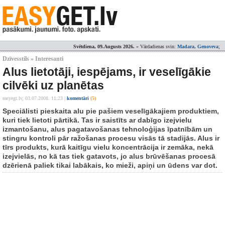
Svētdiena, 09.Augusts 2026.
» Vārdadienas svin:
Madara, Genoveva
;
Dzīvesstils » Interesanti
Alus lietotāji, iespējams, ir veselīgākie
cilvēki uz planētas
easyegt.lv,
03.07.2008. 11:23
|
komentāri
(5)
Speciālisti pieskaita alu pie pašiem veselīgākajiem produktiem,
kuri tiek lietoti pārtikā. Tas ir saistīts ar dabīgo izejvielu
izmantošanu, alus pagatavošanas tehnoloģijas īpatnībām un
stingru kontroli pār ražošanas procesu visās tā stadijās. Alus ir
tīrs produkts, kurā kaitīgu vielu koncentrācija ir zemāka, nekā
izejvielās, no kā tas tiek gatavots, jo alus brūvēšanas procesā
dzērienā paliek tikai labākais, ko mieži, apiņi un ūdens var dot.