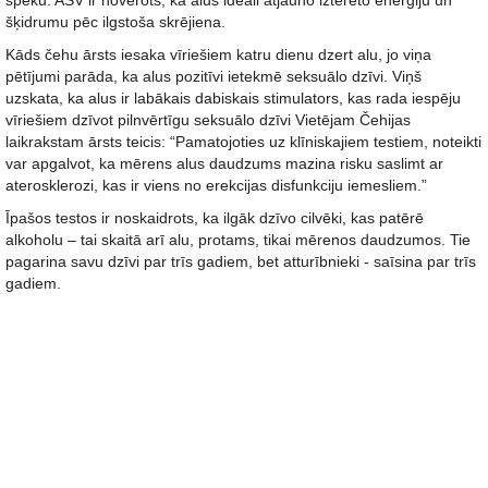
spēku. ASV ir novērots, ka alus ideāli atjauno iztērēto enerģiju un
šķidrumu pēc ilgstoša skrējiena.
Kāds čehu ārsts iesaka vīriešiem katru dienu dzert alu, jo viņa
pētījumi parāda, ka alus pozitīvi ietekmē seksuālo dzīvi. Viņš
uzskata, ka alus ir labākais dabiskais stimulators, kas rada iespēju
vīriešiem dzīvot pilnvērtīgu seksuālo dzīvi Vietējam Čehijas
laikrakstam ārsts teicis: “Pamatojoties uz klīniskajiem testiem, noteikti
var apgalvot, ka mērens alus daudzums mazina risku saslimt ar
aterosklerozi, kas ir viens no erekcijas disfunkciju iemesliem.”
Īpašos testos ir noskaidrots, ka ilgāk dzīvo cilvēki, kas patērē
alkoholu – tai skaitā arī alu, protams, tikai mērenos daudzumos. Tie
pagarina savu dzīvi par trīs gadiem, bet atturībnieki - saīsina par trīs
gadiem.