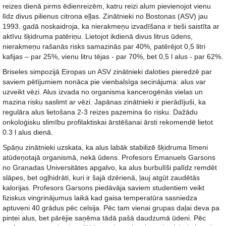
reizes dienā pirms ēdienreizēm, katru reizi alum pievienojot vienu
līdz divus pilienus citrona eļļas. Zinātnieki no Bostonas (ASV) jau
1993. gadā noskaidroja, ka nierakmeņu izvadīšana ir tieši saistīta ar
aktīvu šķidruma patēriņu. Lietojot ikdienā divus litrus ūdens,
nierakmeņu rašanās risks samazinās par 40%, patērējot 0,5 litri
kafijas – par 25%, vienu litru tējas - par 70%, bet 0,5 l alus - par 62%.
Briseles simpozijā Eiropas un ASV zinātnieki daloties pieredzē par
saviem pētījumiem nonāca pie vienbalsīga secinājuma: alus var
uzveikt vēzi. Alus izvada no organisma kancerogēnās vielas un
mazina risku saslimt ar vēzi. Japānas zinātnieki ir pierādījuši, ka
regulāra alus lietošana 2-3 reizes pazemina šo risku. Dažādu
onkoloģisku slimību profilaktiskai ārstēšanai ārsti rekomendē lietot
0.3 l alus dienā.
Spāņu zinātnieki uzskata, ka alus labāk stabilizē šķidruma līmeni
atūdeņotajā organismā, nekā ūdens. Profesors Emanuels Garsons
no Granadas Universitātes apgalvo, ka alus burbulīši palīdz remdēt
slāpes, bet ogļhidrāti, kuri ir šajā dzērienā, ļauj atgūt zaudētās
kalorijas. Profesors Garsons piedāvāja saviem studentiem veikt
fiziskus vingrinājumus laikā kad gaisa temperatūra sasniedza
aptuveni 40 grādus pēc celsija. Pēc tam vienai grupas daļai deva pa
pintei alus, bet pārējie saņēma tādā pašā daudzumā ūdeni. Pēc