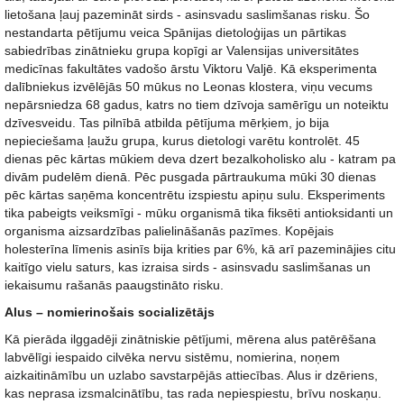
lietošana ļauj pazemināt sirds - asinsvadu saslimšanas risku. Šo
nestandarta pētījumu veica Spānijas dietoloģijas un pārtikas
sabiedrības zinātnieku grupa kopīgi ar Valensijas universitātes
medicīnas fakultātes vadošo ārstu Viktoru Valjē. Kā eksperimenta
dalībniekus izvēlējās 50 mūkus no Leonas klostera, viņu vecums
nepārsniedza 68 gadus, katrs no tiem dzīvoja samērīgu un noteiktu
dzīvesveidu. Tas pilnībā atbilda pētījuma mērķiem, jo bija
nepieciešama ļaužu grupa, kurus dietologi varētu kontrolēt. 45
dienas pēc kārtas mūkiem deva dzert bezalkoholisko alu - katram pa
divām pudelēm dienā. Pēc pusgada pārtraukuma mūki 30 dienas
pēc kārtas saņēma koncentrētu izspiestu apiņu sulu. Eksperiments
tika pabeigts veiksmīgi - mūku organismā tika fiksēti antioksidanti un
organisma aizsardzības palielināšanās pazīmes. Kopējais
holesterīna līmenis asinīs bija krities par 6%, kā arī pazeminājies citu
kaitīgo vielu saturs, kas izraisa sirds - asinsvadu saslimšanas un
iekaisumu rašanās paaugstināto risku.
Alus – nomierinošais socializētājs
Kā pierāda ilggadēji zinātniskie pētījumi, mērena alus patērēšana
labvēlīgi iespaido cilvēka nervu sistēmu, nomierina, noņem
aizkaitināmību un uzlabo savstarpējās attiecības. Alus ir dzēriens,
kas neprasa izsmalcinātību, tas rada nepiespiestu, brīvu noskaņu.