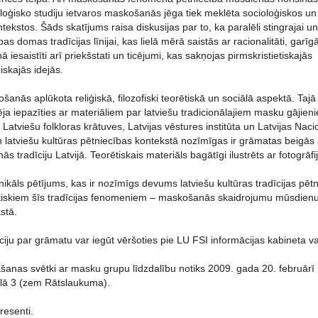
loģisko studiju ietvaros maskošanās jēga tiek meklēta socioloģiskos un
tekstos. Šāds skatījums raisa diskusijas par to, ka paralēli stingrajai un
pas domas tradīcijas līnijai, kas lielā mērā saistās ar racionalitāti, garīg
 iesaistīti arī priekšstati un ticējumi, kas sakņojas pirmskristietiskajās
ģiskajās idejās.
nās aplūkota reliģiskā, filozofiski teorētiskā un sociālā aspektā. Tajā
ja iepazīties ar materiāliem par latviešu tradicionālajiem masku gājien
i Latviešu folkloras krātuves, Latvijas vēstures institūta un Latvijas Na
 latviešu kultūras pētniecības kontekstā nozīmīgas ir grāmatas beigās a
s tradīciju Latvijā. Teorētiskais materiāls bagātīgi ilustrēts ar fotogrāfi
nikāls pētījums, kas ir nozīmīgs devums latviešu kultūras tradīcijas pē
tiskiem šīs tradīcijas fenomeniem – maskošanās skaidrojumu mūsdienu L
stā.
iju par grāmatu var iegūt vēršoties pie LU FSI informācijas kabineta va
šanas svētki ar masku grupu līdzdalību notiks 2009. gada 20. februārī 
elā 3 (zem Rātslaukuma).
eresenti.