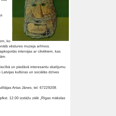
ās
iem, ko
cionālā vēstures muzeja arhīvos.
pkopotās intervijas ar cilvēkiem, kas
jām.
tniecībā un piedāvā interesantu skatījumu
atvijas kultūras un sociālās dzīves
dītājas Artas Jānes, tel. 67229208.
plkst. 12.00 izstāžu zālē „Rīgas mākslas