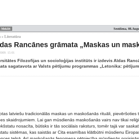
Sestdiena, 08.Augu
 » Literatūra
īdas Rancānes grāmata „Maskas un mask
2009. 15:01
ersitātes Filozofijas un socioloģijas institūts ir izdevis Aīdas 
mata sagatavota ar Valsts pētījumu programmas „Letonika: pētījumi
tas latviešu tradicionālās maskas un maskošanās rituāli, pievēršoties 
es skaidrojumiem. Lai gan mūsdienās maskošanās vairs nav tikai reliģi
kšstatu nosacīta, būtisks ir tās sociālais raksturs, tomēr tajā var saskat
statu sistēmas, kas saistās ar Cita esamības klātbūtni mūsdienu Eiropa
tences telpā. Arī maskošanās fenomena pētniecība mūsdienās norisinās 