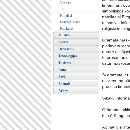
Vēsture
līmenī, antropo
TV
simboliskos kon
Komiksi
noteiktajai Eiro
Easyget iesaka
telpas veidošanā
reliģiski mitolo
Konkursi
Mūzika
Grāmatā maskoša
Sports
piedāvāta iespē
Dzīvesstils
autore atklājus
Tehnoloģijas
Interesantas un
Tūrisms
uztur maskošanā
Auto
Šī grāmata ir u
Šovi
uz vienu no bū
Žurnāli
procesu kontek
Arhīvs
Sīkāku informāc
Grāmatas atklā
telpa” Kungu i
Aicināti visi int