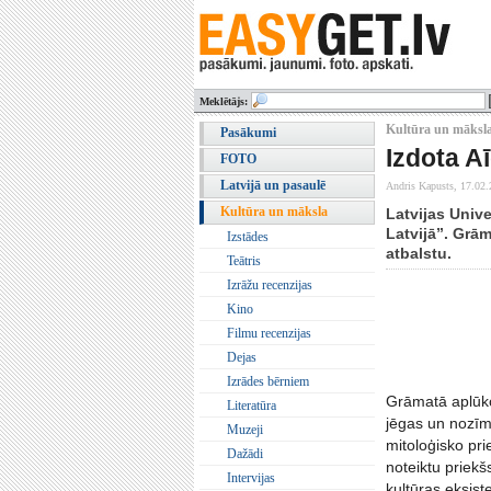
Meklētājs:
Kultūra un māksla
Pasākumi
Izdota A
FOTO
Latvijā un pasaulē
Andris Kapusts,
17.02.
Kultūra un māksla
Latvijas Univ
Latvijā”. Grā
Izstādes
atbalstu.
Teātris
Izrāžu recenzijas
Kino
Filmu recenzijas
Dejas
Izrādes bērniem
Grāmatā aplūko
Literatūra
jēgas un nozīm
Muzeji
mitoloģisko prie
Dažādi
noteiktu priekš
Intervijas
kultūras eksis