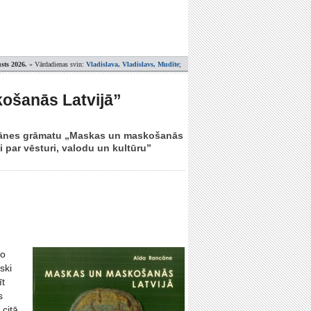
sts 2026.
» Vārdadienas svin:
Vladislava, Vladislavs, Mudīte
;
ošanās Latvijā”
Rancānes grāmatu „Maskas un maskošanās
 par vēsturi, valodu un kultūru”
to
ski
īt
s
citā