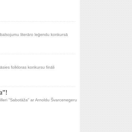
ju balsojumu literāro leģendu konkursā
āsies folkloras konkursu fināli
a”!
rilleri "Sabotāža" ar Arnoldu Švarcenegeru