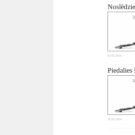
Noslēdzie
03.03.2014.
Piedalies
26.02.2014.