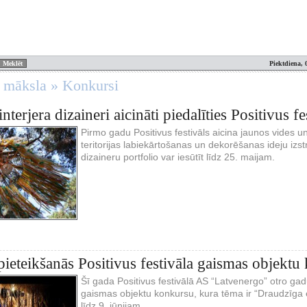
Piektdiena, 
n māksla » Konkursi
nterjera dizaineri aicināti piedalīties Positivus f
Pirmo gadu Positivus festivāls aicina jaunos vides un 
teritorijas labiekārtošanas un dekorēšanas ideju izs
dizaineru portfolio var iesūtīt līdz 25. maijam.
pieteikšanās Positivus festivāla gaismas objekt
Šī gada Positivus festivālā AS “Latvenergo” otro g
gaismas objektu konkursu, kura tēma ir “Draudzīga e
līdz 9. jūnijam.