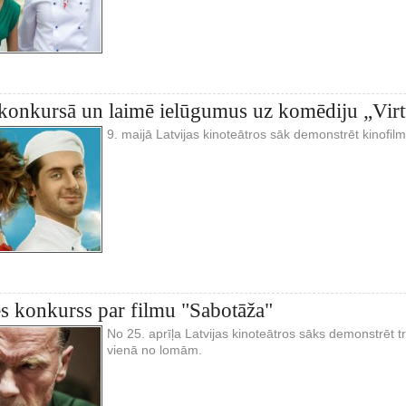
 konkursā un laimē ielūgumus uz komēdiju „Virt
9. maijā Latvijas kinoteātros sāk demonstrēt kinofilm
s konkurss par filmu "Sabotāža"
No 25. aprīļa Latvijas kinoteātros sāks demonstrēt t
vienā no lomām.