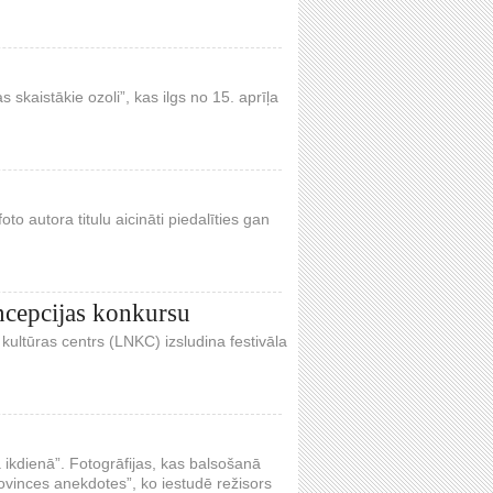
skaistākie ozoli”, kas ilgs no 15. aprīļa
o autora titulu aicināti piedalīties gan
oncepcijas konkursu
 kultūras centrs (LNKC) izsludina festivāla
a ikdienā”. Fotogrāfijas, kas balsošanā
rovinces anekdotes”, ko iestudē režisors