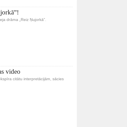
jorkā”!
eja drāma „Reiz Ņujorkā”.
as video
kspīra citātu interpretācijām, sācies