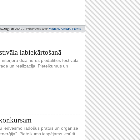
07.Augusts 2026.
» Vārdadienas svin:
Madars, Alfrēds, Fredis
;
estivāla labiekārtošanā
interjera dizainerus piedalīties festivāla
trādē un realizācijā. Pieteikumus un
u konkursam
adu iedvesmo radošus prātus un organizē
nerģija”. Pieteikums iespējams iesūtīt