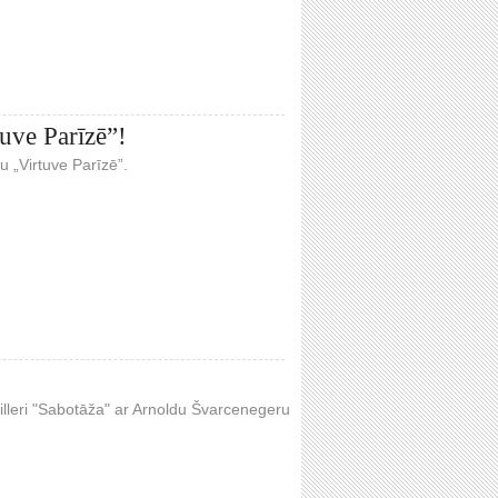
uve Parīzē”!
u „Virtuve Parīzē”.
rilleri "Sabotāža" ar Arnoldu Švarcenegeru