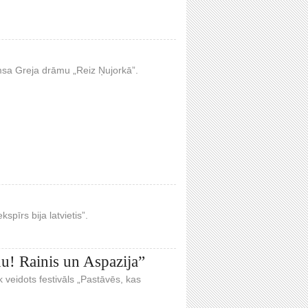
msa Greja drāmu „Reiz Ņujorkā”.
spīrs bija latvietis”.
u! Rainis un Aspazija”
veidots festivāls „Pastāvēs, kas