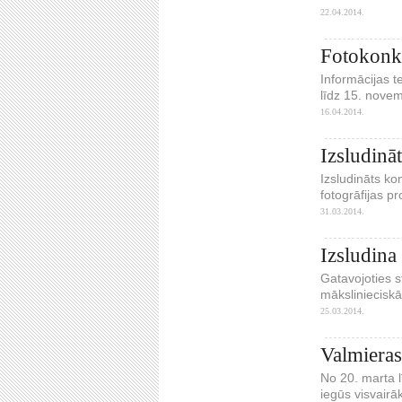
22.04.2014.
Fotokonku
Informācijas t
līdz 15. nove
16.04.2014.
Izsludinā
Izsludināts ko
fotogrāfijas pr
31.03.2014.
Izsludina
Gatavojoties s
māksliniecisk
25.03.2014.
Valmieras
No 20. marta l
iegūs visvairā