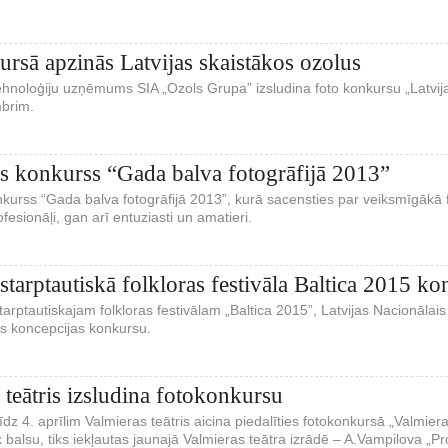
rsā apzinās Latvijas skaistākos ozolus
ehnoloģiju uzņēmums SIA „Ozols Grupa” izsludina foto konkursu „Latvijas 
mbrim.
ts konkurss “Gada balva fotogrāfijā 2013”
nkurss “Gada balva fotogrāfijā 2013”, kurā sacensties par veiksmīgākā fot
ofesionāļi, gan arī entuziasti un amatieri.
 starptautiskā folkloras festivāla Baltica 2015 k
tarptautiskajam folkloras festivālam „Baltica 2015”, Latvijas Nacionālais
ās koncepcijas konkursu.
 teātris izsludina fotokonkursu
īdz 4. aprīlim Valmieras teātris aicina piedalīties fotokonkursā „Valmier
k balsu, tiks iekļautas jaunajā Valmieras teātra izrādē – A.Vampilova „P