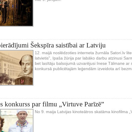
pierādījumi Šekspīra saistībai ar Latviju
12. maijā noslēdzoties interneta žurnāla Satori.lv l
latvietis", īpaša žūrija par labāko darbu atzinusi Sa
bet lasītāju balsojumā uzvarējusi Inese Tālmane ar s
konkursā publicētajām leģendām izveidota arī bez
s konkurss par filmu „Virtuve Parīzē”
No 9. maija Latvijas kinoteātros skatāma kinofilma „V