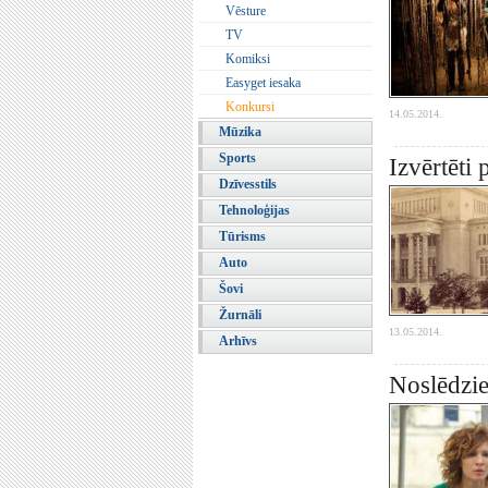
Vēsture
TV
Komiksi
Easyget iesaka
Konkursi
14.05.2014.
Mūzika
Sports
Izvērtēti 
Dzīvesstils
Tehnoloģijas
Tūrisms
Auto
Šovi
Žurnāli
13.05.2014.
Arhīvs
Noslēdzie