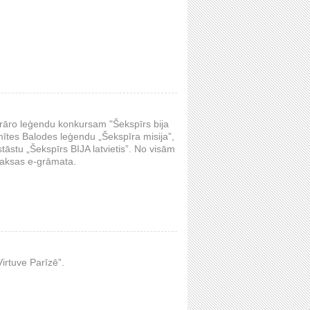
iterāro leģendu konkursam "Šekspīrs bija
rmītes Balodes leģendu „Šekspīra misija”,
tāstu „Šekspīrs BIJA latvietis”. No visām
maksas e-grāmata.
irtuve Parīzē”.