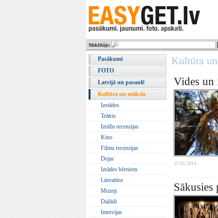
Meklētājs:
Kultūra u
Pasākumi
FOTO
Vides un i
Latvijā un pasaulē
Kultūra un māksla
Izstādes
Teātris
Izrāžu recenzijas
Kino
Filmu recenzijas
Dejas
15.05.2014.
Izrādes bērniem
Literatūra
Sākusies 
Muzeji
Dažādi
Intervijas