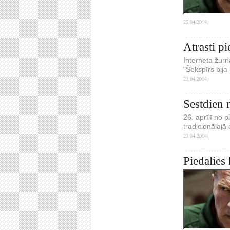
25.04.2014.
Atrasti pi
Interneta žurn
"Šekspīrs bija l
23.04.2014.
Sestdien 
26. aprīlī no p
tradicionālaj
23.04.2014.
Piedalies