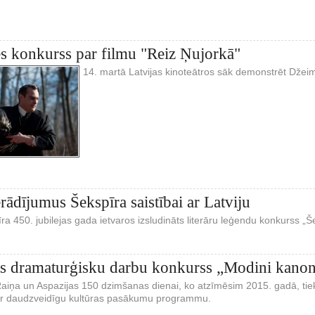
s konkurss par filmu "Reiz Ņujorkā"
14. martā Latvijas kinoteātros sāk demonstrēt Džei
rādījumus Šekspīra saistībai ar Latviju
a 450. jubilejas gada ietvaros izsludināts literāru leģendu konkurss „Šek
ts dramaturģisku darbu konkurss „Modini kanon
aiņa un Aspazijas 150 dzimšanas dienai, ko atzīmēsim 2015. gadā, tiek 
 ar daudzveidīgu kultūras pasākumu programmu.