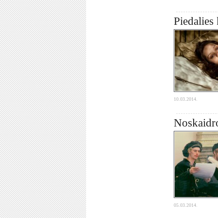
Piedalies
10.03.2014.
Noskaidro
05.03.2014.