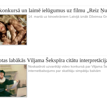
 konkursā un laimē ielūgumus uz filmu „Reiz Ņu
14. martā uz kinoekrāniem Latvijā iznāk Džeimsa Gr
tas labākās Viljama Šekspīra citātu interpretācij
Noskaidroti uzvarētāji video konkursā par Viljama Še
internetbalsojums par skatītāju simpātiju balvām