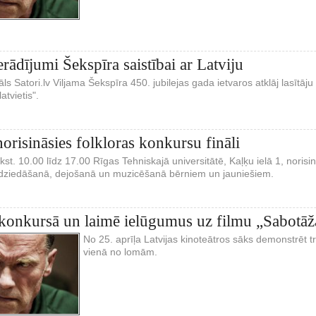
erādījumi Šekspīra saistībai ar Latviju
āls Satori.lv Viljama Šekspīra 450. jubilejas gada ietvaros atklāj lasītā
atvietis".
norisināsies folkloras konkursu fināli
lkst. 10.00 līdz 17.00 Rīgas Tehniskajā universitātē, Kaļķu ielā 1, norisin
ā dziedāšanā, dejošanā un muzicēšanā bērniem un jauniešiem.
 konkursā un laimē ielūgumus uz filmu „Sabotāž
No 25. aprīļa Latvijas kinoteātros sāks demonstrēt t
vienā no lomām.