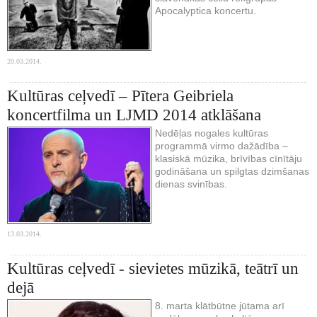
Apocalyptica koncertu.
20.03.2014.
Kultūras ceļvedī – Pītera Geibriela
koncertfilma un LJMD 2014 atklāšana
Nedēļas nogales kultūras
programmā virmo dažādība –
klasiskā mūzika, brīvības cīnītāju
godināšana un spilgtas dzimšanas
dienas svinības.
13.03.2014.
Kultūras ceļvedī - sievietes mūzikā, teātrī un
dejā
8. marta klātbūtne jūtama arī