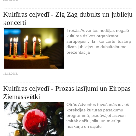
Kultūras ceļvedī - Zig Zag dubults un jubileju
koncerti
Trešās Adventes nedēļas nogalē
kultūras dzīves organizatori
sarūpējuši virkni koncertu, tostarp
divas jubilejas un dubultalbuma
prezentācija
12.12.2013.
Kultūras ceļvedī - Prozas lasījumi un Eiropas
Ziemassvētki
Otrās Adventes tuvošanās ievieš
korekcijas kultūras pasākumu
programmā, piedāvājot aizvien
vairāk gaišu, siltu un mierīgu
noskaņu un sajūtu