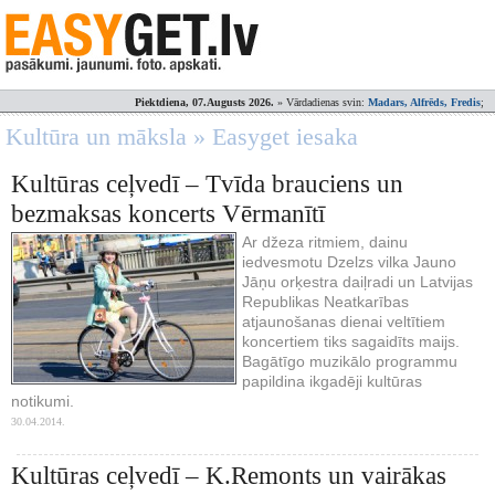
Piektdiena, 07.Augusts 2026.
» Vārdadienas svin:
Madars, Alfrēds, Fredis
;
Kultūra un māksla » Easyget iesaka
Kultūras ceļvedī – Tvīda brauciens un
bezmaksas koncerts Vērmanītī
Ar džeza ritmiem, dainu
iedvesmotu Dzelzs vilka Jauno
Jāņu orķestra daiļradi un Latvijas
Republikas Neatkarības
atjaunošanas dienai veltītiem
koncertiem tiks sagaidīts maijs.
Bagātīgo muzikālo programmu
papildina ikgadēji kultūras
notikumi.
30.04.2014.
Kultūras ceļvedī – K.Remonts un vairākas