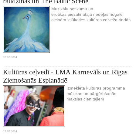
raudzības un The Baltic Scene
Muzikālu notikumu un
erotikas piesātinātajā nedēļas nogalē
aicinām ielūkoties kultūras ceļveža rindās
20.02.2014.
Kultūras ceļvedī - LMA Karnevāls un Rīgas
Ziemošanās Esplanādē
Izmeklēta kultūras programma
mūzikas un pārģērbšanās
mākslas cienītājiem
13.02.2014.