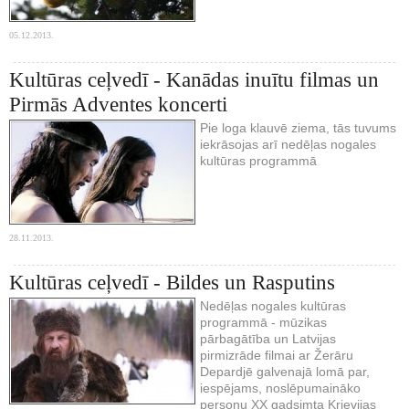
05.12.2013.
Kultūras ceļvedī - Kanādas inuītu filmas un
Pirmās Adventes koncerti
Pie loga klauvē ziema, tās tuvums
iekrāsojas arī nedēļas nogales
kultūras programmā
28.11.2013.
Kultūras ceļvedī - Bildes un Rasputins
Nedēļas nogales kultūras
programmā - mūzikas
pārbagātība un Latvijas
pirmizrāde filmai ar Žerāru
Depardjē galvenajā lomā par,
iespējams, noslēpumaināko
personu XX gadsimta Krievijas