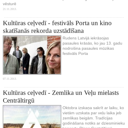
vēsturē
21.11.2013.
Kultūras ceļvedī - festivāls Porta un kino
skatīšanās rekorda uzstādīšana
Rudens Latvijā iekrāsojas
pasaules krāsās, ko jau 13. gadu
nodrošina pasaules mūzikas
festivāls Porta
07.11.2013.
Kultūras ceļvedī - Zemlika un Veļu mielasts
Centrāltirgū
Oktobra izskaņa sakrīt ar laiku, ko
vietām uzskata par veļu laika jeb
zemlikas beigām. Tradīcijas
godināšana notiks ar dziesminieku