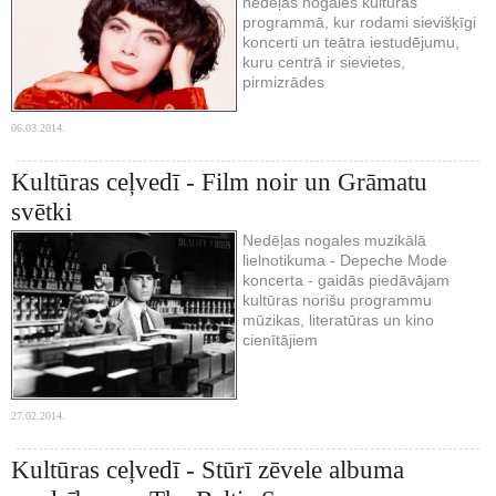
nedēļas nogales kultūras
programmā, kur rodami sievišķīgi
koncerti un teātra iestudējumu,
kuru centrā ir sievietes,
pirmizrādes
06.03.2014.
Kultūras ceļvedī - Film noir un Grāmatu
svētki
Nedēļas nogales muzikālā
lielnotikuma - Depeche Mode
koncerta - gaidās piedāvājam
kultūras norišu programmu
mūzikas, literatūras un kino
cienītājiem
27.02.2014.
Kultūras ceļvedī - Stūrī zēvele albuma