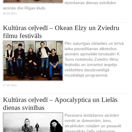
dzimšanas dienas svinībām
aicinās divi Rīgas klubi.
03.04.2014.
Kultūras ceļvedī – Okean Elzy un Zviedru
filmu festivāls
Pēc saturīgas izklaides un brīvā
laika pavadīšanas alkstošos
aicinām apmeklēt kinoteātrī K
Suns notiekošo Zviedru filmu
festivālu un izmantot iespēju
veldzēties daudzveidīgā
muzikālajā programmā.
27.03.2014.
Kultūras ceļvedī – Apocalyptica un Lielās
dienas svinības
Pavasara iestāšanos aicinām
svinēt ar dziesmām, kino,
atraktīvām rotaļām un pasaulē
slavenākās čellu rokgrupas