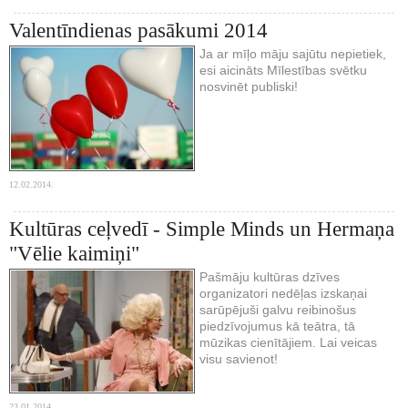
Valentīndienas pasākumi 2014
Ja ar mīļo māju sajūtu nepietiek,
esi aicināts Mīlestības svētku
nosvinēt publiski!
12.02.2014.
Kultūras ceļvedī - Simple Minds un Hermaņa
"Vēlie kaimiņi"
Pašmāju kultūras dzīves
organizatori nedēļas izskaņai
sarūpējuši galvu reibinošus
piedzīvojumus kā teātra, tā
mūzikas cienītājiem. Lai veicas
visu savienot!
23.01.2014.