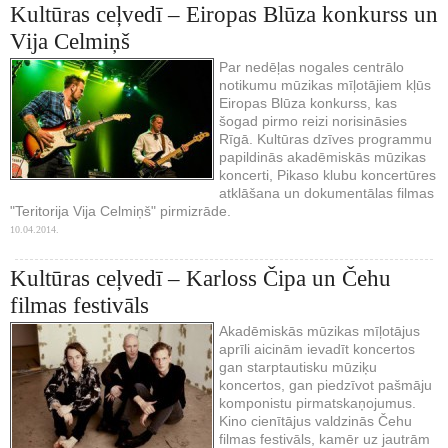
Kultūras ceļvedī – Eiropas Blūza konkurss un
Vija Celmiņš
Par nedēļas nogales centrālo
notikumu mūzikas mīļotājiem kļūs
Eiropas Blūza konkurss, kas
šogad pirmo reizi norisināsies
Rīgā. Kultūras dzīves programmu
papildinās akadēmiskās mūzikas
koncerti, Pikaso klubu koncertūres
atklāšana un dokumentālas filmas
"Teritorija Vija Celmiņš" pirmizrāde.
10.04.2014.
Kultūras ceļvedī – Karloss Čipa un Čehu
filmas festivāls
Akadēmiskās mūzikas mīļotājus
aprīli aicinām ievadīt koncertos
gan starptautisku mūziķu
koncertos, gan piedzīvot pašmāju
komponistu pirmatskaņojumus.
Kino cienītājus valdzinās Čehu
filmas festivāls, kamēr uz jautrām