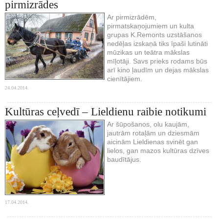
pirmizrādes
Ar pirmizrādēm,
pirmatskaņojumiem un kulta
grupas K.Remonts uzstāšanos
nedēļas izskaņā tiks īpaši lutināti
mūzikas un teātra mākslas
mīļotāji. Savs prieks rodams būs
arī kino ļaudīm un dejas mākslas
cienītājiem.
24.04.2014.
Kultūras ceļvedī – Lieldienu raibie notikumi
Ar šūpošanos, olu kaujām,
jautrām rotaļām un dziesmām
aicinām Lieldienas svinēt gan
lielos, gan mazos kultūras dzīves
baudītājus.
17.04.2014.