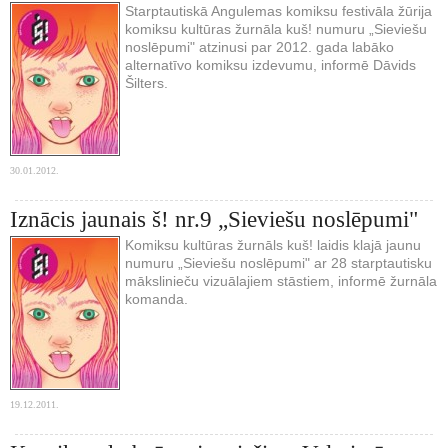
Starptautiskā Angulemas komiksu festivāla žūrija
komiksu kultūras žurnāla kuš! numuru „Sieviešu
noslēpumi" atzinusi par 2012. gada labāko
alternatīvo komiksu izdevumu, informē Dāvids
Šilters.
30.01.2012.
Iznācis jaunais š! nr.9 „Sieviešu noslēpumi"
Komiksu kultūras žurnāls kuš! laidis klajā jaunu
numuru „Sieviešu noslēpumi" ar 28 starptautisku
mākslinieču vizuālajiem stāstiem, informē žurnāla
komanda.
19.12.2011.