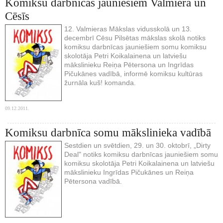
Komiksu darbnīcas jauniešiem Valmierā un
Cēsīs
12. Valmieras Mākslas vidusskolā un 13.
decembrī Cēsu Pilsētas mākslas skolā notiks
komiksu darbnīcas jauniešiem somu komiksu
skolotāja Petri Koikalainena un latviešu
mākslinieku Reiņa Pētersona un Ingrīdas
Pičukānes vadībā, informē komiksu kultūras
žurnāla kuš! komanda.
09.12.2011.
Komiksu darbnīca somu mākslinieka vadībā
Sestdien un svētdien, 29. un 30. oktobrī, „Dirty
Deal" notiks komiksu darbnīcas jauniešiem somu
komiksu skolotāja Petri Koikalainena un latviešu
mākslinieku Ingrīdas Pičukānes un Reiņa
Pētersona vadībā.