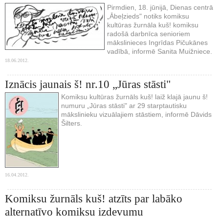
Pirmdien, 18. jūnijā, Dienas centrā
„Ābeļzieds" notiks komiksu
kultūras žurnāla kuš! komiksu
radošā darbnīca senioriem
mākslinieces Ingrīdas Pičukānes
vadībā, informē Sanita Muižniece.
18.06.2012.
Iznācis jaunais š! nr.10 „Jūras stāsti"
Komiksu kultūras žurnāls kuš! laiž klajā jaunu š!
numuru „Jūras stāsti" ar 29 starptautisku
mākslinieku vizuālajiem stāstiem, informē Dāvids
Šilters.
16.04.2012.
Komiksu žurnāls kuš! atzīts par labāko
alternatīvo komiksu izdevumu