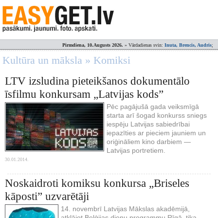
Pirmdiena, 10.Augusts 2026.
» Vārdadienas svin:
Inuta, Brencis, Audris
;
Kultūra un māksla » Komiksi
LTV izsludina pieteikšanos dokumentālo
īsfilmu konkursam „Latvijas kods”
Pēc pagājušā gada veiksmīgā
starta arī šogad konkurss sniegs
iespēju Latvijas sabiedrībai
iepazīties ar pieciem jauniem un
oriģināliem kino darbiem —
Latvijas portretiem.
30.01.2014.
Noskaidroti komiksu konkursa „Briseles
kāposti” uzvarētāji
14. novembrī Latvijas Mākslas akadēmijā,
atklājot Beļģijas dienu programmu Rīgā, tika