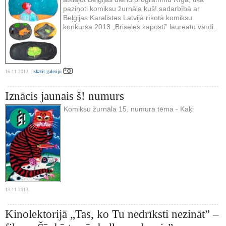
paziņoti komiksu žurnāla kuš! sadarbībā ar
Beļģijas Karalistes Latvijā rīkotā komiksu
konkursa 2013 „Briseles kāposti” laureātu vārdi.
16.11.2013. |
skatīt galeriju
Iznācis jaunais š! numurs
Komiksu žurnāla 15. numura tēma - Kaķi
13.11.2013.
Kinolektorijā „Tas, ko Tu nedrīksti nezināt” –