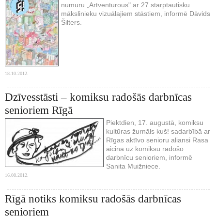
numuru „Artventurous" ar 27 starptautisku
mākslinieku vizuālajiem stāstiem, informē Dāvids
Šilters.
18.10.2012.
Dzīvesstāsti – komiksu radošās darbnīcas
senioriem Rīgā
Piektdien, 17. augustā, komiksu
kultūras žurnāls kuš! sadarbībā ar
Rīgas aktīvo senioru aliansi Rasa
aicina uz komiksu radošo
darbnīcu senioriem, informē
Sanita Muižniece.
16.08.2012.
Rīgā notiks komiksu radošās darbnīcas
senioriem