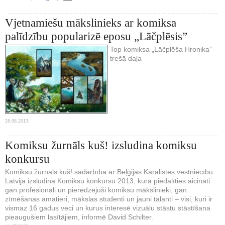
Vjetnamiešu mākslinieks ar komiksa
palīdzību popularizē eposu „Lāčplēsis”
Top komiksa „Lāčplēša Hronika”
trešā daļa
28.08.2013.
Komiksu žurnāls kuš! izsludina komiksu
konkursu
Komiksu žurnāls kuš! sadarbībā ar Beļģijas Karalistes vēstniecību
Latvijā izsludina Komiksu konkursu 2013, kurā piedalīties aicināti
gan profesionāli un pieredzējuši komiksu mākslinieki, gan
zīmēšanas amatieri, mākslas studenti un jauni talanti – visi, kuri ir
vismaz 16 gadus veci un kurus interesē vizuālu stāstu stāstīšana
pieaugušiem lasītājiem, informē David Schilter.