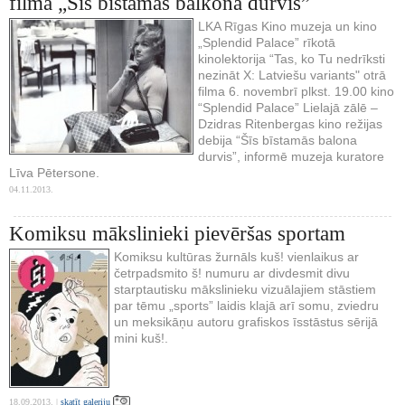
filma „Šīs bīstamās balkona durvis”
LKA Rīgas Kino muzeja un kino
„Splendid Palace” rīkotā
kinolektorija “Tas, ko Tu nedrīksti
nezināt X: Latviešu variants" otrā
filma 6. novembrī plkst. 19.00 kino
“Splendid Palace” Lielajā zālē –
Dzidras Ritenbergas kino režijas
debija “Šīs bīstamās balona
durvis”, informē muzeja kuratore
Līva Pētersone.
04.11.2013.
Komiksu mākslinieki pievēršas sportam
Komiksu kultūras žurnāls kuš! vienlaikus ar
četrpadsmito š! numuru ar divdesmit divu
starptautisku mākslinieku vizuālajiem stāstiem
par tēmu „sports” laidis klajā arī somu, zviedru
un meksikāņu autoru grafiskos īsstāstus sērijā
mini kuš!.
18.09.2013. |
skatīt galeriju