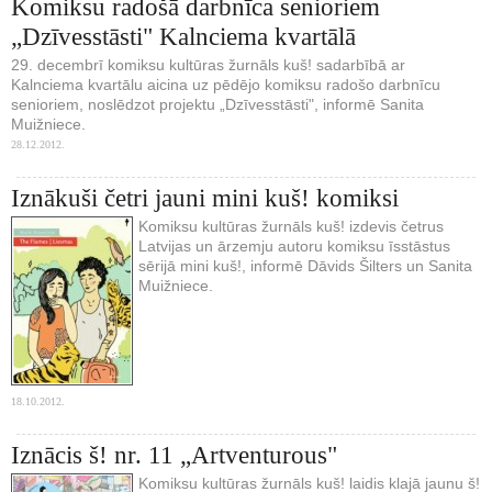
Komiksu radošā darbnīca senioriem
„Dzīvesstāsti" Kalnciema kvartālā
29. decembrī komiksu kultūras žurnāls kuš! sadarbībā ar
Kalnciema kvartālu aicina uz pēdējo komiksu radošo darbnīcu
senioriem, noslēdzot projektu „Dzīvesstāsti", informē Sanita
Muižniece.
28.12.2012.
Iznākuši četri jauni mini kuš! komiksi
Komiksu kultūras žurnāls kuš! izdevis četrus
Latvijas un ārzemju autoru komiksu īsstāstus
sērijā mini kuš!, informē Dāvids Šilters un Sanita
Muižniece.
18.10.2012.
Iznācis š! nr. 11 „Artventurous"
Komiksu kultūras žurnāls kuš! laidis klajā jaunu š!