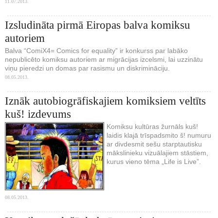
11.07.2013.
Izsludināta pirmā Eiropas balva komiksu
autoriem
Balva “ComiX4= Comics for equality” ir konkurss par labāko
nepublicēto komiksu autoriem ar migrācijas izcelsmi, lai uzzinātu
viņu pieredzi un domas par rasismu un diskrimināciju.
08.05.2013.
Iznāk autobiogrāfiskajiem komiksiem veltīts
kuš! izdevums
Komiksu kultūras žurnāls kuš!
laidis klajā trīspadsmito š! numuru
ar divdesmit sešu starptautisku
mākslinieku vizuālajiem stāstiem,
kurus vieno tēma „Life is Live”.
08.05.2013.