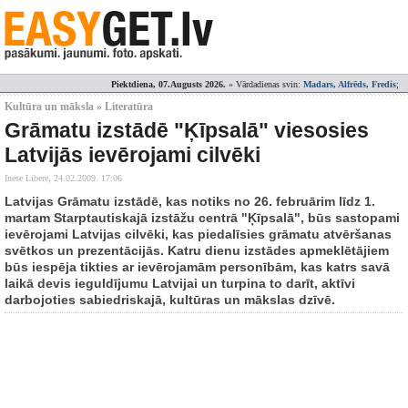
Piektdiena, 07.Augusts 2026.
» Vārdadienas svin:
Madars, Alfrēds, Fredis
;
Kultūra un māksla » Literatūra
Grāmatu izstādē "Ķīpsalā" viesosies
Latvijās ievērojami cilvēki
Inese Libere,
24.02.2009. 17:06
Latvijas Grāmatu izstādē, kas notiks no 26. februārim līdz 1.
martam Starptautiskajā izstāžu centrā "Ķīpsalā", būs sastopami
ievērojami Latvijas cilvēki, kas piedalīsies grāmatu atvēršanas
svētkos un prezentācijās. Katru dienu izstādes apmeklētājiem
būs iespēja tikties ar ievērojamām personībām, kas katrs savā
laikā devis ieguldījumu Latvijai un turpina to darīt, aktīvi
darbojoties sabiedriskajā, kultūras un mākslas dzīvē.