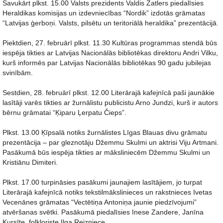
Savukārt plkst. 15.00 Valsts prezidents Valdis Zatlers piedalīsies
Heraldikas komisijas un izdevniecības “Nordik” izdotās grāmatas
“Latvijas ģerboņi. Valsts, pilsētu un teritoriālā heraldika” prezentācijā.
Piektdien, 27. februārī plkst. 11.30 Kultūras programmas stendā būs
iespēja tikties ar Latvijas Nacionālās bibliotēkas direktoru Andri Vilku,
kurš informēs par Latvijas Nacionālās bibliotēkas 90 gadu jubilejas
svinībām.
Sestdien, 28. februārī plkst. 12.00 Literārajā kafejnīcā paši jaunākie
lasītāji varēs tikties ar žurnālistu publicistu Arno Jundzi, kurš ir autors
bērnu grāmatai “Ķiparu Ļerpatu Čieps”.
Plkst. 13.00 Ķīpsalā notiks žurnālistes Līgas Blauas divu grāmatu
prezentācija – par gleznotāju Džemmu Skulmi un aktrisi Viju Artmani.
Pasākumā būs iespēja tikties ar māksliniecēm Džemmu Skulmi un
Kristiānu Dimiteri.
Plkst. 17.00 turpināsies pasākumi jaunajiem lasītājiem, jo turpat
Literārajā kafejnīcā notiks tekstilmākslinieces un rakstnieces Ivetas
Vecenānes grāmatas “Vectētiņa Antoniņa jaunie piedzīvojumi”
atvēršanas svētki. Pasākumā piedalīsies Inese Zandere, Janīna
Kursīte, folkloriste Ilga Reizniece.