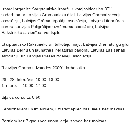
Izstādi organizē Starptautisko izstāžu rīkotājsabiedrība BT 1
sadarbībā ar Latvijas Grāmatnieku ģildi, Latvijas Grāmatizdevēju
asociāciju, Latvijas Grāmattirgotāju asociāciju, Latvijas Literatūras
centru, Latvijas Poligrāfijas uzņēmumu asociāciju, Latvijas
Rakstnieku savienību, Ventspils
Starptautisko Rakstnieku un tulkotāju māju, Latvijas Dramaturgu ģildi,
Latvijas Bērnu un jaunatnes literatūras padomi, Latvijas Lasīšanas
asociāciju un Latvijas Preses izdevēju asociāciju.
“Latvijas Grāmatu izstādes 2009” darba laiks:
26.–28. februāris 10.00–18.00
1. marts 10.00–17.00
Biļetes cena: Ls 0,50
Pensionāriem un invalīdiem, uzrādot apliecības, ieeja bez maksas.
Bērniem līdz 7 gadu vecumam ieeja izstādē bez maksas.