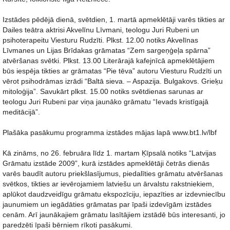
Izstādes pēdējā dienā, svētdien, 1. martā apmeklētāji varēs tikties ar
Dailes teātra aktrisi Akvelīnu Līvmani, teologu Juri Rubeni un
psihoterapeitu Viesturu Rudzīti. Plkst. 12.00 notiks Akvelīnas
Līvmanes un Lijas Brīdakas grāmatas “Zem sargeņģeļa spārna”
atvēršanas svētki. Plkst. 13.00 Literārajā kafejnīcā apmeklētājiem
būs iespēja tikties ar grāmatas “Pie tēva” autoru Viesturu Rudzīti un
vērot psihodrāmas izrādi “Baltā sieva. – Aspazija. Bulgakovs. Grieķu
mitoloģija”. Savukārt plkst. 15.00 notiks svētdienas sarunas ar
teologu Juri Rubeni par viņa jaunāko grāmatu “Ievads kristīgajā
meditācijā”.
Plašāka pasākumu programma izstādes mājas lapā www.bt1.lv/lbf
Kā zināms, no 26. februāra līdz 1. martam Ķīpsalā notiks “Latvijas
Grāmatu izstāde 2009”, kurā izstādes apmeklētāji četrās dienās
varēs baudīt autoru priekšlasījumus, piedalīties grāmatu atvēršanas
svētkos, tikties ar ievērojamiem latviešu un ārvalstu rakstniekiem,
aplūkot daudzveidīgu grāmatu ekspozīciju, iepazīties ar izdevniecību
jaunumiem un iegādāties grāmatas par īpaši izdevīgām izstādes
cenām. Arī jaunākajiem grāmatu lasītājiem izstādē būs interesanti, jo
paredzēti īpaši bērniem rīkoti pasākumi.